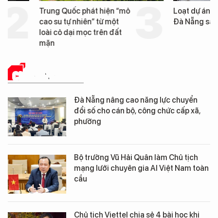
Trung Quốc phát hiện “mỏ
Loạt dự án bất động 
cao su tự nhiên” từ một
Đà Nẵng sắp bị kiểm t
loài cỏ dại mọc trên đất
mặn
CHUYỂN ĐỔI SỐ
Đà Nẵng nâng cao năng lực chuyển
đổi số cho cán bộ, công chức cấp xã,
phường
Bộ trưởng Vũ Hải Quân làm Chủ tịch
mạng lưới chuyên gia AI Việt Nam toàn
cầu
Chủ tịch Viettel chia sẻ 4 bài học khi