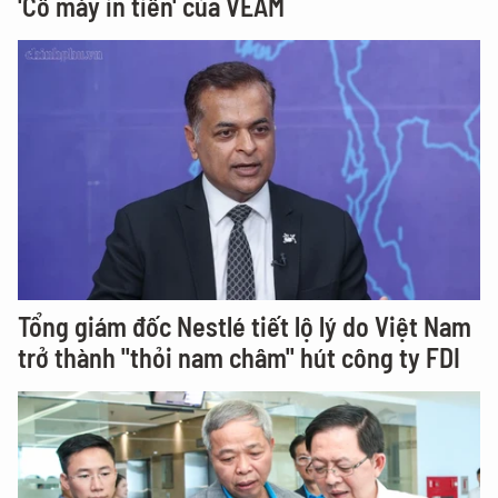
'Cỗ máy in tiền' của VEAM
Tổng giám đốc Nestlé tiết lộ lý do Việt Nam
trở thành "thỏi nam châm" hút công ty FDI