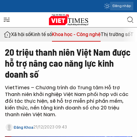
Đăng nhập
Xã hội số
Kinh tế số
Khoa học - Công nghệ
Thị trường số
Th
20 triệu thanh niên Việt Nam được
hỗ trợ nâng cao năng lực kinh
doanh số
VietTimes – Chương trình do Trung tâm Hỗ trợ
Thanh niên khởi nghiệp Việt Nam phối hợp với các
đối tác thực hiện, sẽ hỗ trợ miễn phí phần mềm,
kiến thức, nền tảng kinh doanh số cho 20 triệu
thanh niên Việt Nam.
21/12/2023 09:43
Đăng Khoa