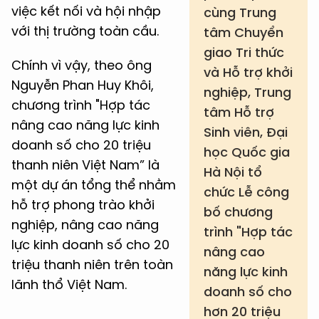
việc kết nối và hội nhập
cùng Trung
với thị trường toàn cầu.
tâm Chuyển
giao Tri thức
Chính vì vậy, theo ông
và Hỗ trợ khởi
Nguyễn Phan Huy Khôi,
nghiệp, Trung
chương trình "Hợp tác
tâm Hỗ trợ
nâng cao năng lực kinh
Sinh viên, Đại
doanh số cho 20 triệu
học Quốc gia
thanh niên Việt Nam” là
Hà Nội tổ
một dự án tổng thể nhằm
chức Lễ công
hỗ trợ phong trào khởi
bố chương
nghiệp, nâng cao năng
trình "Hợp tác
lực kinh doanh số cho 20
nâng cao
triệu thanh niên trên toàn
năng lực kinh
lãnh thổ Việt Nam.
doanh số cho
hơn 20 triệu