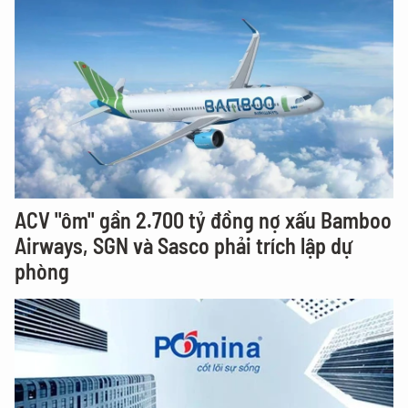
ACV "ôm" gần 2.700 tỷ đồng nợ xấu Bamboo
Airways, SGN và Sasco phải trích lập dự
phòng