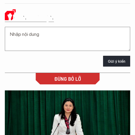
Ý KIẾN CỦA BẠN
Gửi ý kiến
ĐỪNG BỎ LỠ