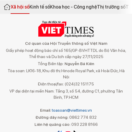
Xã hội số
Kinh tế số
Khoa học - Công nghệ
Thị trường số
Th
Cơ quan của Hội Truyền thông số Việt Nam
Giấy phép hoạt động báo chí số 165/GP-BVHTTDL do Bộ Văn hóa,
Thể thao và Du lịch cấp ngày 27/11/2025
Tổng Biên tập:
Nguyễn Bá Kiên
Tòa soạn: LK16-18, Khu đô thị Hinode Royal Park, xã Hoài Đức, Hà
Nội
Điện thoại/fax: (024)32 151175
VP đại diện tại miền Nam: Tầng 3, số 54, đường C1, phường Tân
Bình, TP.HCM
Email:
toasoan@viettimes.vn
Đường dây nóng:
0862 774 832
Liên hệ quảng cáo:
093 228 8166