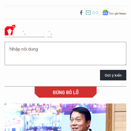
Ý KIẾN CỦA BẠN
Gửi ý kiến
ĐỪNG BỎ LỠ