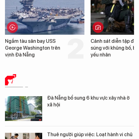
Ngắm tàu sân bay USS
Cảnh sát diễn tập đấ
George Washington trên
súng với khủng bố, bả
vịnh Đà Nẵng
yếu nhân
XÃ HỘI
Đà Nẵng bổ sung 6 khu vực xây nhà ở
xã hội
Thuê người giúp việc: Loạt hành vi chủ