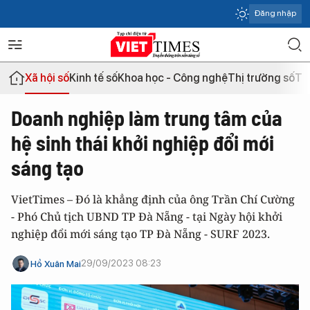
Đăng nhập
Xã hội số
Kinh tế số
Khoa học - Công nghệ
Thị trường số
Th
Doanh nghiệp làm trung tâm của
hệ sinh thái khởi nghiệp đổi mới
sáng tạo
VietTimes – Đó là khẳng định của ông Trần Chí Cường
- Phó Chủ tịch UBND TP Đà Nẵng - tại Ngày hội khởi
nghiệp đổi mới sáng tạo TP Đà Nẵng - SURF 2023.
29/09/2023 08:23
Hồ Xuân Mai