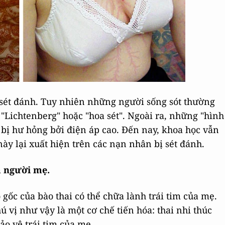
 sét đánh. Tuy nhiên những người sống sót thường
là "Lichtenberg" hoặc "hoa sét". Ngoài ra, những "hình
u bị hư hỏng bởi điện áp cao. Đến nay, khoa học vẫn
 này lại xuất hiện trên các nạn nhân bị sét đánh.
a người mẹ.
 gốc của bào thai có thể chữa lành trái tim của mẹ.
ú vị như vậy là một cơ chế tiến hóa: thai nhi thúc
ảo vệ trái tim của mẹ.