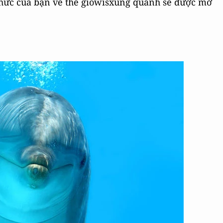
thức của bạn về thế giowisxung quanh sẽ được mở