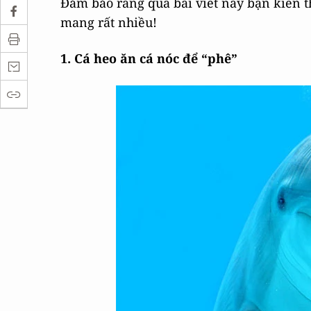
Đảm bảo rằng qua bài viết này bạn kiến 
mang rất nhiều!
1. Cá heo ăn cá nóc để “phê”