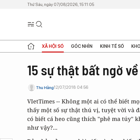
Thứ Sáu, ngày 07/08/2026, 15:11:05
XÃ HỘI SỐ
GÓC NHÌN
KINH TẾ SỐ
KHO
15 sự thật bất ngờ về
12/07/2018 04:56
Thu Hằng
VIetTimes -- Không một ai có thể biết m
thấy một số sự thật thú vị, tuyệt vời và 
có biết cá heo cũng thích "phê ma túy" k
như vậy?...