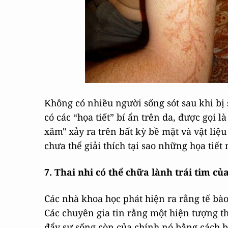
Không có nhiều người sống sót sau khi bị
có các “họa tiết” bí ẩn trên da, được gọi 
xăm" xảy ra trên bất kỳ bề mặt và vật liệ
chưa thể giải thích tại sao những họa tiết
7. Thai nhi có thể chữa lành trái tim củ
Các nhà khoa học phát hiện ra rằng tế bào
Các chuyên gia tin rằng một hiện tượng th
đẩy sự sống còn của chính nó bằng cách b