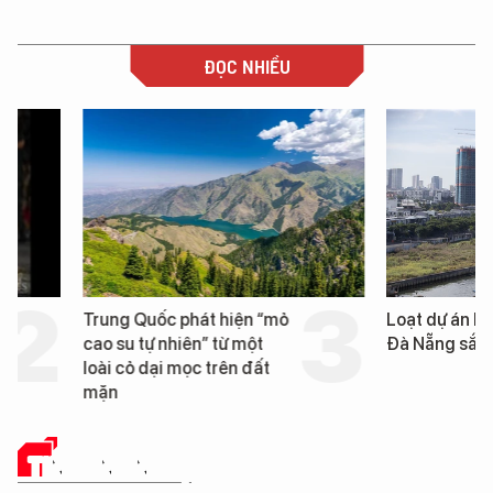
ĐỌC NHIỀU
Trung Quốc phát hiện “mỏ
Loạt dự án bất động 
cao su tự nhiên” từ một
Đà Nẵng sắp bị kiểm t
loài cỏ dại mọc trên đất
mặn
TIN CÔNG NGHỆ