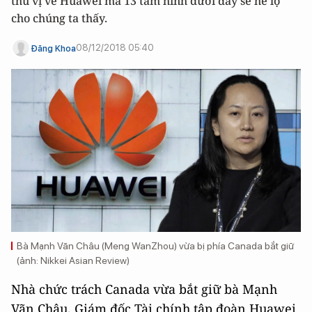
thú vị về Huawei mà 13 tấm hình dưới đây sẽ hé lộ
cho chúng ta thấy.
08/12/2018 05:40
Đăng Khoa
Bà Mạnh Vãn Châu (Meng WanZhou) vừa bị phía Canada bắt giữ
(ảnh: Nikkei Asian Review)
Nhà chức trách Canada vừa bắt giữ bà Mạnh
Vãn Châu, Giám đốc Tài chính tập đoàn Huawei