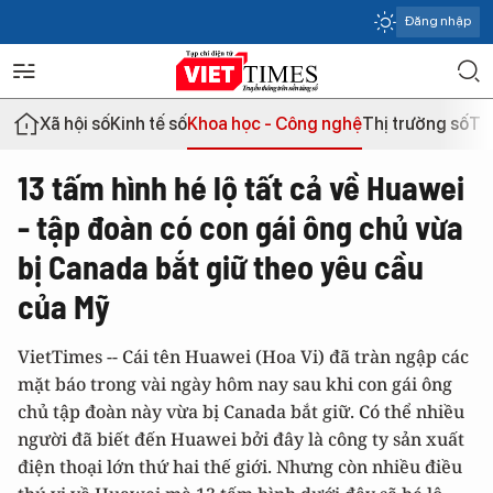
Đăng nhập
Xã hội số
Kinh tế số
Khoa học - Công nghệ
Thị trường số
Th
13 tấm hình hé lộ tất cả về Huawei
- tập đoàn có con gái ông chủ vừa
bị Canada bắt giữ theo yêu cầu
của Mỹ
VietTimes -- Cái tên Huawei (Hoa Vi) đã tràn ngập các
mặt báo trong vài ngày hôm nay sau khi con gái ông
chủ tập đoàn này vừa bị Canada bắt giữ. Có thể nhiều
người đã biết đến Huawei bởi đây là công ty sản xuất
điện thoại lớn thứ hai thế giới. Nhưng còn nhiều điều