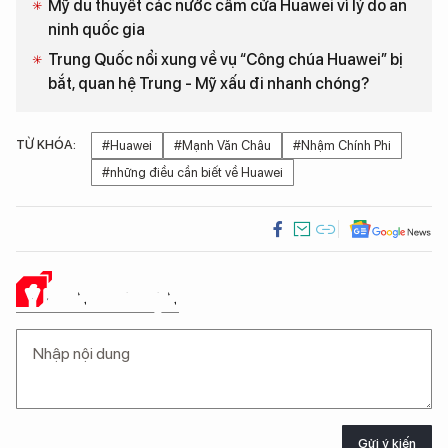
Mỹ du thuyết các nước cấm cửa Huawei vì lý do an
ninh quốc gia
Trung Quốc nổi xung về vụ “Công chúa Huawei” bị
bắt, quan hệ Trung - Mỹ xấu đi nhanh chóng?
TỪ KHÓA:
#Huawei
#Mạnh Văn Châu
#Nhậm Chính Phi
#những điều cần biết về Huawei
Ý KIẾN CỦA BẠN
Gửi ý kiến