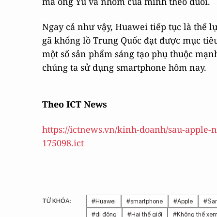
mà ông Yu và nhóm của mình theo đuổi.
Ngay cả như vậy, Huawei tiếp tục là thế 
gã khổng lồ Trung Quốc đạt được mục tiêu
một số sản phẩm sáng tạo phụ thuộc mạnh 
chúng ta sử dụng smartphone hôm nay.
Theo ICT News
https://ictnews.vn/kinh-doanh/sau-apple-
175098.ict
TỪ KHÓA:
#Huawei
#smartphone
#Apple
#Sa
#di động
#Hai thế giới
#Không thể xe