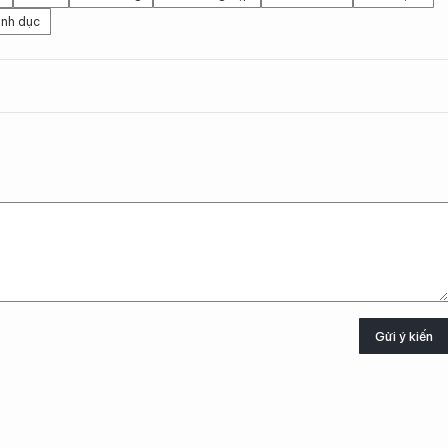
ình dục
Gửi ý kiến