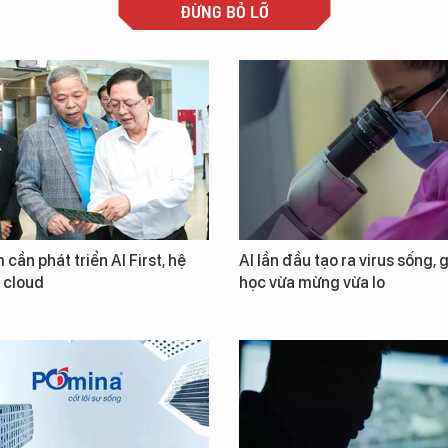
ĐỪNG BỎ LỠ
 cần phát triển AI First, hệ
AI lần đầu tạo ra virus sống, 
i cloud
học vừa mừng vừa lo