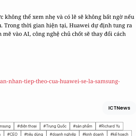
lực không thể xem nhẹ và có lẽ sẽ không bất ngờ nếu
. Trong thời gian hiện tại, Huawei dự định tung ra
mẽ vào AI, công nghệ chủ chốt sẽ thay đổi cách
nan-nhan-tiep-theo-cua-huawei-se-la-samsung-
ICTNews
msung
#điện thoại
#Trung Quốc
#sản phẩm
#Richard Yu
m
#CEO
#tiêu dùng
#doanh nghiệp
#kinh doanh
#kế hoạch