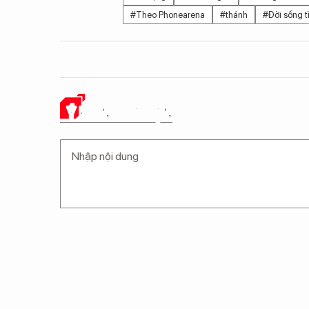
#Theo Phonearena
#thánh
#Đời sống t
Ý KIẾN CỦA BẠN