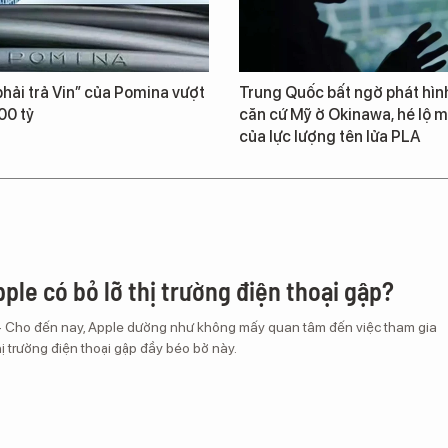
hải trả Vin” của Pomina vượt
Trung Quốc bất ngờ phát hìn
00 tỷ
căn cứ Mỹ ở Okinawa, hé lộ m
của lực lượng tên lửa PLA
ple có bỏ lỡ thị trường điện thoại gập?
– Cho đến nay, Apple dường như không mấy quan tâm đến việc tham gia
ị trường điện thoại gập đầy béo bở này.