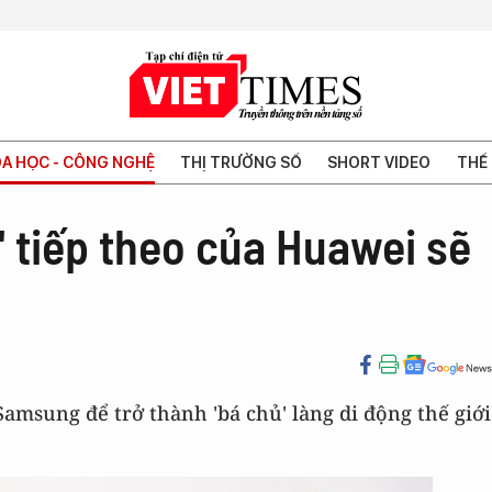
A HỌC - CÔNG NGHỆ
THỊ TRƯỜNG SỐ
SHORT VIDEO
THẾ 
' tiếp theo của Huawei sẽ
Samsung để trở thành 'bá chủ' làng di động thế giới