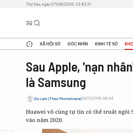
Thứ Sáu, ngày 07/08/2026, 23:43:21
XÃ HỘI SỐ
GÓC NHÌN
KINH TẾ SỐ
KHO
Sau Apple, 'nạn nhân
là Samsung
18/11/2018 06:54
Du Lam (Theo PhoneArena)
Huawei vô cùng tự tin có thể truất ngôi 
vào năm 2020.