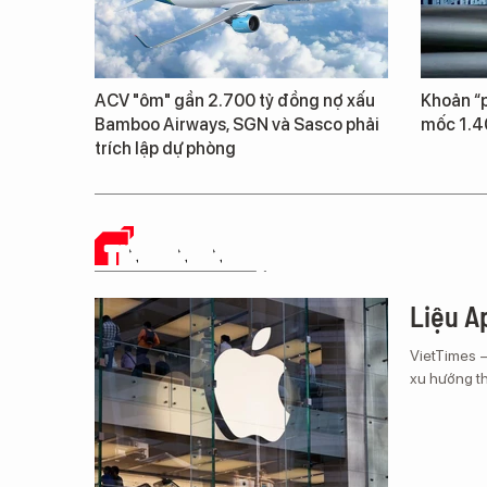
ACV "ôm" gần 2.700 tỷ đồng nợ xấu
Khoản “p
Bamboo Airways, SGN và Sasco phải
mốc 1.4
trích lập dự phòng
TIN CÔNG NGHỆ
Liệu Ap
VietTimes 
xu hướng th