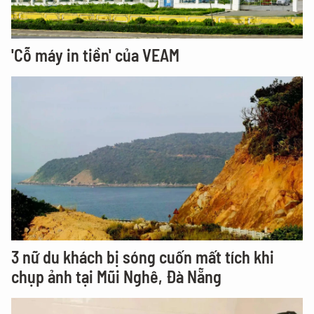
'Cỗ máy in tiền' của VEAM
3 nữ du khách bị sóng cuốn mất tích khi
chụp ảnh tại Mũi Nghê, Đà Nẵng