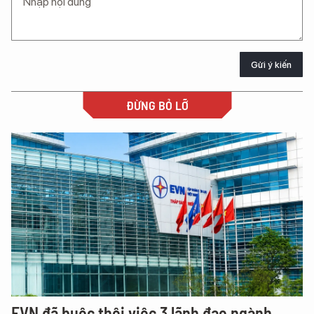
Gửi ý kiến
ĐỪNG BỎ LỠ
EVN đã buộc thôi việc 3 lãnh đạo ngành