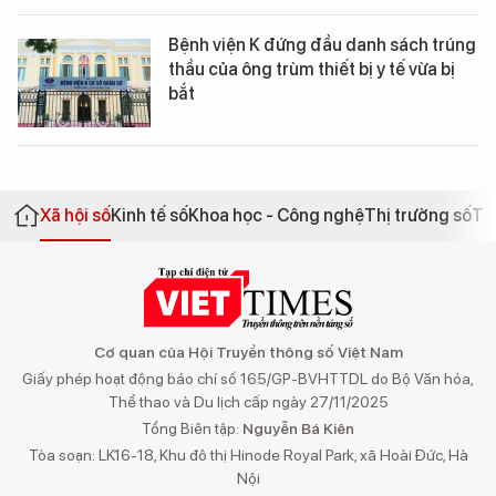
Bệnh viện K đứng đầu danh sách trúng
thầu của ông trùm thiết bị y tế vừa bị
bắt
Xã hội số
Kinh tế số
Khoa học - Công nghệ
Thị trường số
Th
Cơ quan của Hội Truyền thông số Việt Nam
Giấy phép hoạt động báo chí số 165/GP-BVHTTDL do Bộ Văn hóa,
Thể thao và Du lịch cấp ngày 27/11/2025
Tổng Biên tập:
Nguyễn Bá Kiên
Tòa soạn: LK16-18, Khu đô thị Hinode Royal Park, xã Hoài Đức, Hà
Nội