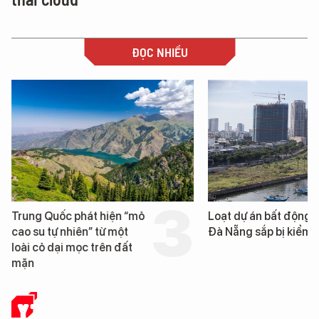
ĐỌC NHIỀU
Trung Quốc phát hiện “mỏ
Loạt dự án bất động 
cao su tự nhiên” từ một
Đà Nẵng sắp bị kiểm t
loài cỏ dại mọc trên đất
mặn
Y TẾ