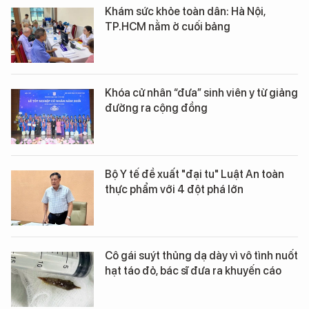
Khám sức khỏe toàn dân: Hà Nội,
TP.HCM nằm ở cuối bảng
Khóa cử nhân “đưa” sinh viên y từ giảng
đường ra cộng đồng
Bộ Y tế đề xuất "đại tu" Luật An toàn
thực phẩm với 4 đột phá lớn
Cô gái suýt thủng dạ dày vì vô tình nuốt
hạt táo đỏ, bác sĩ đưa ra khuyến cáo