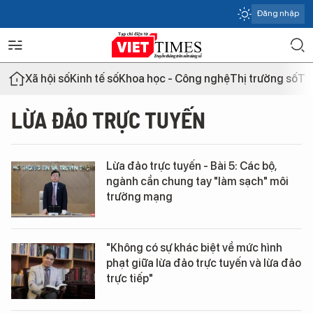
Đăng nhập
Xã hội số
Kinh tế số
Khoa học - Công nghệ
Thị trường số
Th
LỪA ĐẢO TRỰC TUYẾN
Lừa đảo trực tuyến - Bài 5: Các bộ,
ngành cần chung tay "làm sạch" môi
trường mạng
"Không có sự khác biệt về mức hình
phạt giữa lừa đảo trực tuyến và lừa đảo
trực tiếp"