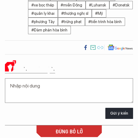
#xe bọc thép
#miền Đông
#Luhansk
#Donetsk
#quân ly khai
#thượng nghị sĩ
#Mỹ
#phương Tây
#trừng phạt
#tiến trình hòa bình
#Đàm phán hòa bình
Ý KIẾN CỦA BẠN
Gửi ý kiến
ĐỪNG BỎ LỠ