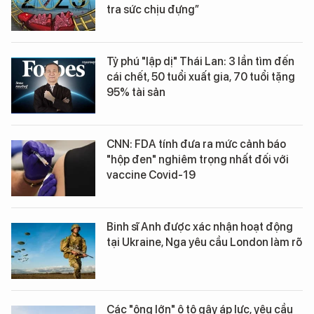
tra sức chịu đựng”
Tỷ phú "lập dị" Thái Lan: 3 lần tìm đến
cái chết, 50 tuổi xuất gia, 70 tuổi tặng
95% tài sản
CNN: FDA tính đưa ra mức cảnh báo
"hộp đen" nghiêm trọng nhất đối với
vaccine Covid-19
Binh sĩ Anh được xác nhận hoạt động
tại Ukraine, Nga yêu cầu London làm rõ
Các "ông lớn" ô tô gây áp lực, yêu cầu