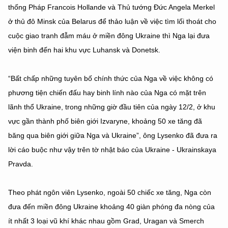
thống Pháp Francois Hollande và Thủ tướng Đức Angela Merkel
ở thủ đô Minsk của Belarus để thảo luận về việc tìm lối thoát cho
cuộc giao tranh đẫm máu ở miền đông Ukraine thì Nga lại đưa
viện binh đến hai khu vực Luhansk và Donetsk.
“Bất chấp những tuyên bố chính thức của Nga về việc không có
phương tiện chiến đấu hay binh lính nào của Nga có mặt trên
lãnh thổ Ukraine, trong những giờ đầu tiên của ngày 12/2, ở khu
vực gần thành phố biên giới Izvaryne, khoảng 50 xe tăng đã
băng qua biên giới giữa Nga và Ukraine”, ông Lysenko đã đưa ra
lời cáo buộc như vậy trên tờ nhật báo của Ukraine - Ukrainskaya
Pravda.
Theo phát ngôn viên Lysenko, ngoài 50 chiếc xe tăng, Nga còn
đưa đến miền đông Ukraine khoảng 40 giàn phóng đa nòng của
ít nhất 3 loại vũ khí khác nhau gồm Grad, Uragan và Smerch