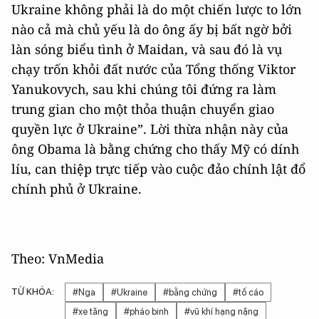
Ukraine không phải là do một chiến lược to lớn
nào cả mà chủ yếu là do ông ấy bị bất ngờ bởi
làn sóng biểu tình ở Maidan, và sau đó là vụ
chạy trốn khỏi đất nước của Tổng thống Viktor
Yanukovych, sau khi chúng tôi đứng ra làm
trung gian cho một thỏa thuận chuyển giao
quyền lực ở Ukraine”. Lời thừa nhận này của
ông Obama là bằng chứng cho thấy Mỹ có dính
líu, can thiệp trực tiếp vào cuộc đảo chính lật đổ
chính phủ ở Ukraine.
Theo: VnMedia
TỪ KHÓA:
#Nga
#Ukraine
#bằng chứng
#tố cáo
#xe tăng
#pháo binh
#vũ khí hạng nặng