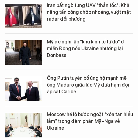
Iran bất ngờ tung UAV "thần tốc": Khả
năng tấn công chớp nhoáng, vượt mặt
radar đối phương
Mỹ đề nghị lập "khu kinh tế tự do" ở
miền Đông nếu Ukraine nhượng lại
Donbass
Ông Putin tuyên bố ủng hộ mạnh mẽ
ông Maduro giữa lúc Mỹ đưa hạm đội
áp sát Caribe
Moscow hé lộ bước ngoặt "xóa tan hiểu
lầm" trong đàm phán Mỹ–Nga về
Ukraine