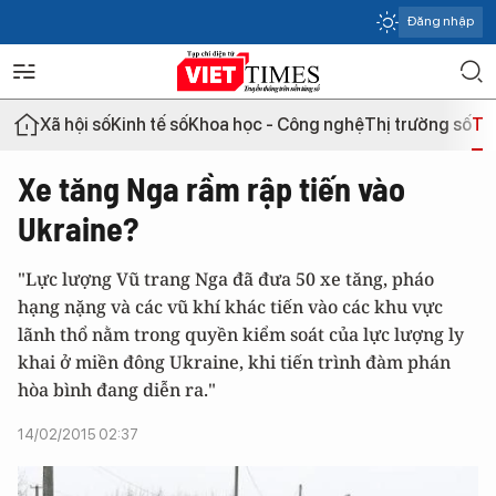
Đăng nhập
Xã hội số
Kinh tế số
Khoa học - Công nghệ
Thị trường số
Th
Xe tăng Nga rầm rập tiến vào
Ukraine?
"Lực lượng Vũ trang Nga đã đưa 50 xe tăng, pháo
hạng nặng và các vũ khí khác tiến vào các khu vực
lãnh thổ nằm trong quyền kiểm soát của lực lượng ly
khai ở miền đông Ukraine, khi tiến trình đàm phán
hòa bình đang diễn ra."
14/02/2015 02:37