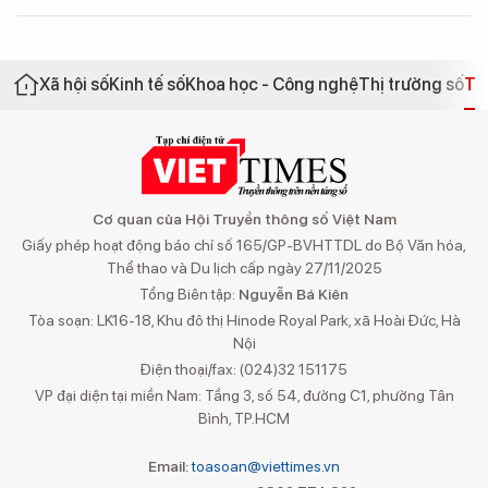
Xã hội số
Kinh tế số
Khoa học - Công nghệ
Thị trường số
Th
Cơ quan của Hội Truyền thông số Việt Nam
Giấy phép hoạt động báo chí số 165/GP-BVHTTDL do Bộ Văn hóa,
Thể thao và Du lịch cấp ngày 27/11/2025
Tổng Biên tập:
Nguyễn Bá Kiên
Tòa soạn: LK16-18, Khu đô thị Hinode Royal Park, xã Hoài Đức, Hà
Nội
Điện thoại/fax: (024)32 151175
VP đại diện tại miền Nam: Tầng 3, số 54, đường C1, phường Tân
Bình, TP.HCM
Email:
toasoan@viettimes.vn