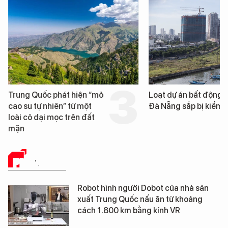
Loạt dự án bất động sản ở
Nga xây dựng hơn 1.
Đà Nẵng sắp bị kiểm tra
km "hành lang chống
UAV" bảo vệ tuyến hậ
cần trên chiến trường
PHÂN TÍCH
Robot hình người Dobot của nhà sản
xuất Trung Quốc nấu ăn từ khoảng
cách 1.800 km bằng kính VR