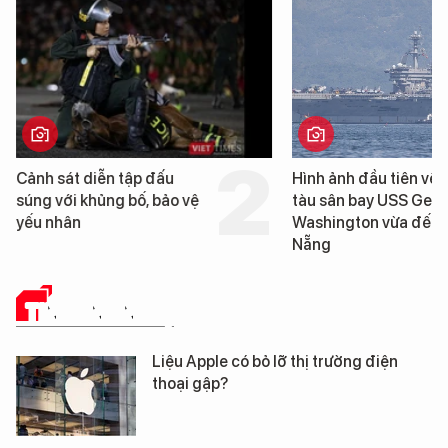
Hình ảnh đầu tiên về siêu
Cận cảnh chiến hạm 
tàu sân bay USS George
tống tàu sân bay USS
Washington vừa đến Đà
George Washington 
Nẵng
Đà Nẵng
TIN CÔNG NGHỆ
Liệu Apple có bỏ lỡ thị trường điện
thoại gập?