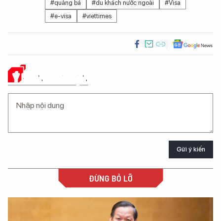
#quảng bá
#du khách nước ngoài
#Visa
#e-visa
#viettimes
Ý KIẾN CỦA BẠN
Gửi ý kiến
ĐỪNG BỎ LỠ