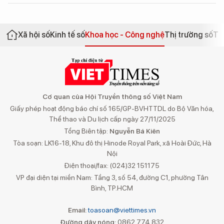
Xã hội số
Kinh tế số
Khoa học - Công nghệ
Thị trường số
Th
Cơ quan của Hội Truyền thông số Việt Nam
Giấy phép hoạt động báo chí số 165/GP-BVHTTDL do Bộ Văn hóa,
Thể thao và Du lịch cấp ngày 27/11/2025
Tổng Biên tập:
Nguyễn Bá Kiên
Tòa soạn: LK16-18, Khu đô thị Hinode Royal Park, xã Hoài Đức, Hà
Nội
Điện thoại/fax: (024)32 151175
VP đại diện tại miền Nam: Tầng 3, số 54, đường C1, phường Tân
Bình, TP.HCM
Email:
toasoan@viettimes.vn
Đường dây nóng:
0862 774 832