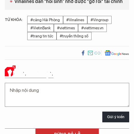
Vinalines dần “hồi sinh” nhờ được "gỡ rối" tài chính
TỪ KHÓA:
#cảng Hải Phòng
#Vinalines
#Vingroup
#VietinBank
#viettimes
#viettimes.vn
#trang tin tức
#truyền thông số
Ý KIẾN CỦA BẠN
Gửi ý kiến