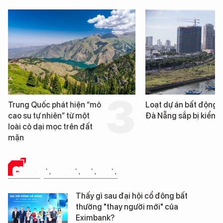
Trung Quốc phát hiện “mỏ
Loạt dự án bất động 
cao su tự nhiên” từ một
Đà Nẵng sắp bị kiểm t
loài cỏ dại mọc trên đất
mặn
CHUYỆN DOANH NHÂN
Thấy gì sau đại hội cổ đông bất
thường "thay người mới" của
Eximbank?