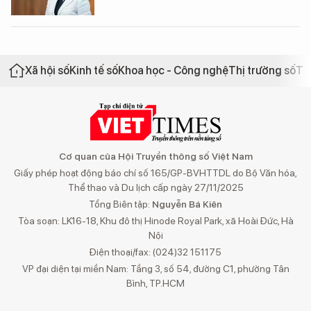
Xã hội số
Kinh tế số
Khoa học - Công nghệ
Thị trường số
Th
Cơ quan của Hội Truyền thông số Việt Nam
Giấy phép hoạt động báo chí số 165/GP-BVHTTDL do Bộ Văn hóa,
Thể thao và Du lịch cấp ngày 27/11/2025
Tổng Biên tập:
Nguyễn Bá Kiên
Tòa soạn: LK16-18, Khu đô thị Hinode Royal Park, xã Hoài Đức, Hà
Nội
Điện thoại/fax: (024)32 151175
VP đại diện tại miền Nam: Tầng 3, số 54, đường C1, phường Tân
Bình, TP.HCM