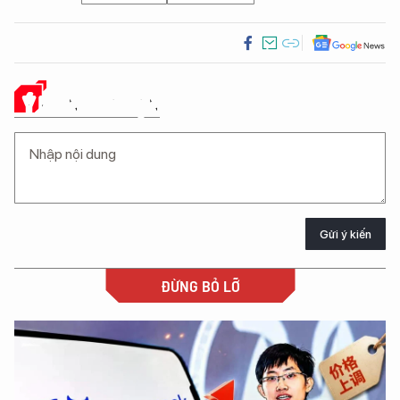
Ý KIẾN CỦA BẠN
Gửi ý kiến
ĐỪNG BỎ LỠ