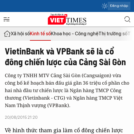
Đăng nhập
Xã hội số
Kinh tế số
Khoa học - Công nghệ
Thị trường số
Th
VietinBank và VPBank sẽ là cổ
đông chiến lược của Cảng Sài Gòn
Công ty TNHH MTV Cảng Sài Gòn (Cangsaigon) vừa
công bố kế hoạch bán đấu giá gần 36 triệu cổ phần cho
hai nhà đầu tư chiến lược là Ngân hàng TMCP Công
thương (Vietinbank - CTG) và Ngân hàng TMCP Việt
Nam Thịnh vượng (VPBank).
20/08/2015 21:20
Về hình thức tham gia làm cổ đông chiến lược