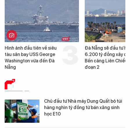
Hình ảnh đầu tiên về siêu
Đà Nẵng sẽ đầu tư h
tàu sân bay USS George
6.200 tỷ đồng xây d
Washington vừa đến Đà
Bến cảng Liên Chiểu g
Nẵng
đoạn 2
DỮ LIỆU
Chủ đầu tư Nhà máy Dung Quất bỏ túi
hàng nghìn tỷ đồng từ bán xăng sinh
học E10