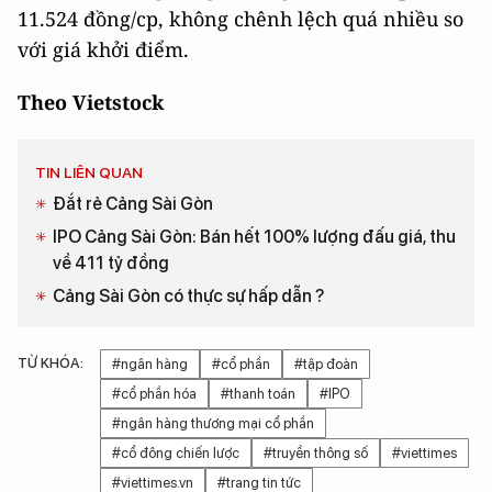
11.524 đồng/cp, không chênh lệch quá nhiều so
với giá khởi điểm.
Theo Vietstock
TIN LIÊN QUAN
Đắt rẻ Cảng Sài Gòn
IPO Cảng Sài Gòn: Bán hết 100% lượng đấu giá, thu
về 411 tỷ đồng
Cảng Sài Gòn có thực sự hấp dẫn ?
TỪ KHÓA:
#ngân hàng
#cổ phần
#tập đoàn
#cổ phần hóa
#thanh toán
#IPO
#ngân hàng thương mại cổ phần
#cổ đông chiến lược
#truyền thông số
#viettimes
#viettimes.vn
#trang tin tức