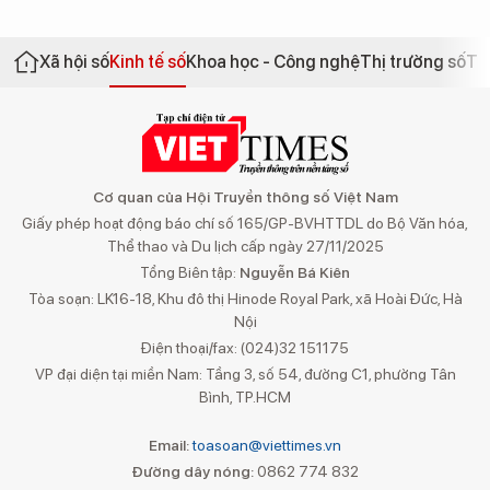
Xã hội số
Kinh tế số
Khoa học - Công nghệ
Thị trường số
Th
Cơ quan của Hội Truyền thông số Việt Nam
Giấy phép hoạt động báo chí số 165/GP-BVHTTDL do Bộ Văn hóa,
Thể thao và Du lịch cấp ngày 27/11/2025
Tổng Biên tập:
Nguyễn Bá Kiên
Tòa soạn: LK16-18, Khu đô thị Hinode Royal Park, xã Hoài Đức, Hà
Nội
Điện thoại/fax: (024)32 151175
VP đại diện tại miền Nam: Tầng 3, số 54, đường C1, phường Tân
Bình, TP.HCM
Email:
toasoan@viettimes.vn
Đường dây nóng:
0862 774 832