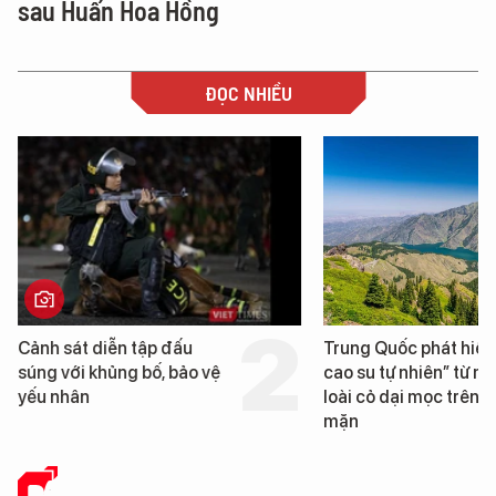
sau Huấn Hoa Hồng
ĐỌC NHIỀU
Trung Quốc phát hiện “mỏ
Loạt dự án bất động 
cao su tự nhiên” từ một
Đà Nẵng sắp bị kiểm t
loài cỏ dại mọc trên đất
mặn
BÁO CHÍ SỐ