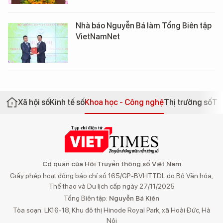
Nhà báo Nguyễn Bá làm Tổng Biên tập
VietNamNet
Xã hội số
Kinh tế số
Khoa học - Công nghệ
Thị trường số
Th
Cơ quan của Hội Truyền thông số Việt Nam
Giấy phép hoạt động báo chí số 165/GP-BVHTTDL do Bộ Văn hóa,
Thể thao và Du lịch cấp ngày 27/11/2025
Tổng Biên tập:
Nguyễn Bá Kiên
Tòa soạn: LK16-18, Khu đô thị Hinode Royal Park, xã Hoài Đức, Hà
Nội