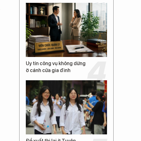
n
Uy tín công vụ không dừng
ở cánh cửa gia đình
Đề xuất thi lại ở Tuyên