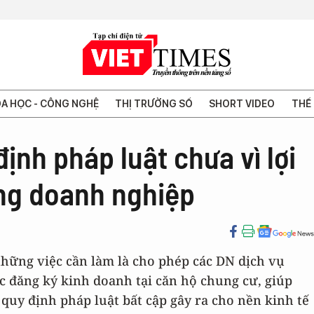
A HỌC - CÔNG NGHỆ
THỊ TRƯỜNG SỐ
SHORT VIDEO
THẾ 
ịnh pháp luật chưa vì lợi
ng doanh nghiệp
những việc cần làm là cho phép các DN dịch vụ
c đăng ký kinh doanh tại căn hộ chung cư, giúp
 quy định pháp luật bất cập gây ra cho nền kinh tế