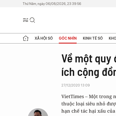
Thứ Năm, ngày 06/08/2026, 23:39:56
XÃ HỘI SỐ
GÓC NHÌN
KINH TẾ SỐ
KHO
Về một quy đ
ích cộng đồ
27/12/2020 13:09
VietTimes – Một trong 
thuộc loại siêu nhỏ đượ
hạn chế tác hại xấu của