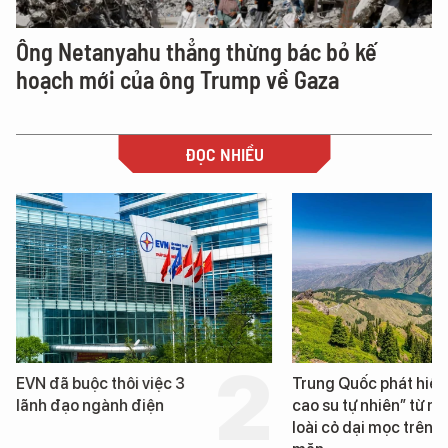
Ông Netanyahu thẳng thừng bác bỏ kế
hoạch mới của ông Trump về Gaza
ĐỌC NHIỀU
Trung Quốc phát hiện “mỏ
Loạt dự án bất động 
cao su tự nhiên” từ một
Đà Nẵng sắp bị kiểm 
loài cỏ dại mọc trên đất