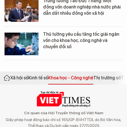
Trung tướng Tào Đức Thắng: Một
đồng vốn doanh nghiệp nhà nước phải
dẫn dắt nhiều đồng vốn xã hội
Thủ tướng yêu cầu tăng tốc giải ngân
vốn cho khoa học, công nghệ và
chuyển đổi số
Xã hội số
Kinh tế số
Khoa học - Công nghệ
Thị trường số
Th
Cơ quan của Hội Truyền thông số Việt Nam
Giấy phép hoạt động báo chí số 165/GP-BVHTTDL do Bộ Văn hóa,
Thể thao và Du lịch cấp ngày 27/11/2025