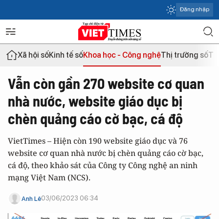
Đăng nhập
Xã hội số
Kinh tế số
Khoa học - Công nghệ
Thị trường số
Th
Vẫn còn gần 270 website cơ quan
nhà nước, website giáo dục bị
chèn quảng cáo cờ bạc, cá độ
VietTimes – Hiện còn 190 website giáo dục và 76
website cơ quan nhà nước bị chèn quảng cáo cờ bạc,
cá độ, theo khảo sát của Công ty Công nghệ an ninh
mạng Việt Nam (NCS).
03/06/2023 06:34
Anh Lê