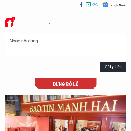
Ý KIẾN CỦA BẠN
Gửi ý kiến
ĐỪNG BỎ LỠ