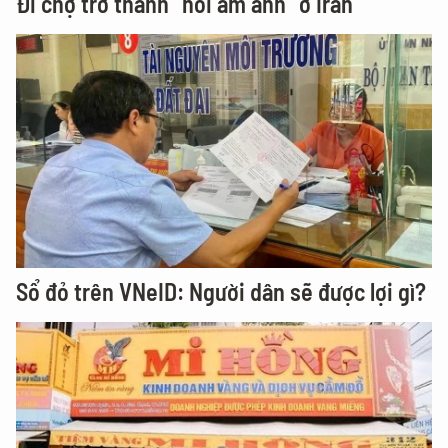
Đi chợ trở thành “nỗi ám ảnh” ở Iran
Sổ đỏ trên VNeID: Người dân sẽ được lợi gì?