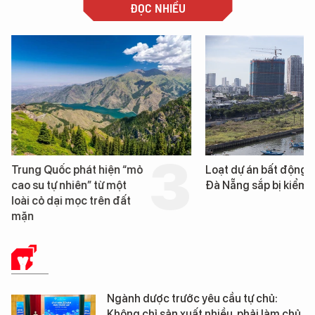
ĐỌC NHIỀU
Trung Quốc phát hiện “mỏ
Loạt dự án bất động 
cao su tự nhiên” từ một
Đà Nẵng sắp bị kiểm t
loài cỏ dại mọc trên đất
mặn
Y TẾ
Ngành dược trước yêu cầu tự chủ:
Không chỉ sản xuất nhiều, phải làm chủ