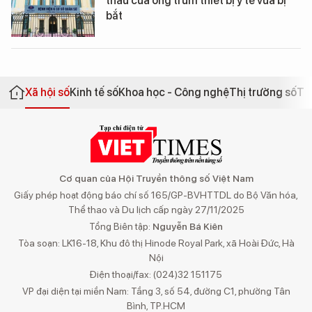
thầu của ông trùm thiết bị y tế vừa bị
bắt
Xã hội số
Kinh tế số
Khoa học - Công nghệ
Thị trường số
Th
Cơ quan của Hội Truyền thông số Việt Nam
Giấy phép hoạt động báo chí số 165/GP-BVHTTDL do Bộ Văn hóa,
Thể thao và Du lịch cấp ngày 27/11/2025
Tổng Biên tập:
Nguyễn Bá Kiên
Tòa soạn: LK16-18, Khu đô thị Hinode Royal Park, xã Hoài Đức, Hà
Nội
Điện thoại/fax: (024)32 151175
VP đại diện tại miền Nam: Tầng 3, số 54, đường C1, phường Tân
Bình, TP.HCM