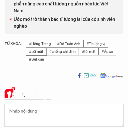
phần nâng cao chất lượng nguồn nhân lực Việt
Nam
Ước mơ trở thành bác sĩ tương lai của cô sinh viên
nghèo
TỪ KHÓA:
#Hồng Trang
#Đỗ Tuấn Anh
#Thượng vị
#sỏi mật
#chống chỉ định
#túi mật
#Áp xe
#Sút cân
Ý KIẾN CỦA BẠN