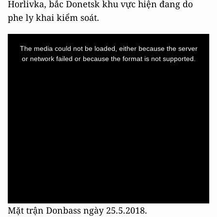
Horlivka, bắc Donetsk khu vực hiện đang do
phe ly khai kiểm soát.
This
is
a
The media could not be loaded, either because the server
modal
window.
or network failed or because the format is not supported.
Mặt trận Donbass ngày 25.5.2018.