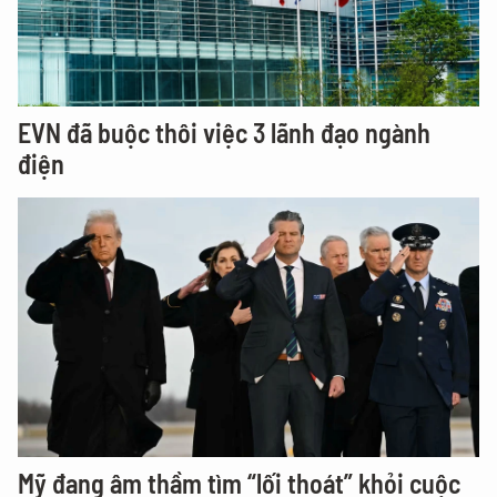
EVN đã buộc thôi việc 3 lãnh đạo ngành
điện
Mỹ đang âm thầm tìm “lối thoát” khỏi cuộc