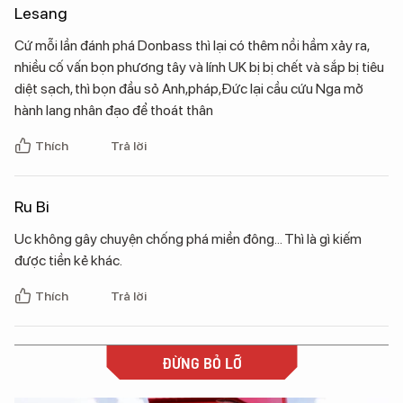
Lesang
Cứ mỗi lần đánh phá Donbass thì lại có thêm nồi hầm xảy ra,
nhiều cố vấn bọn phương tây và lính UK bị bị chết và sắp bị tiêu
diệt sạch, thì bọn đầu sỏ Anh,pháp,Đức lại cầu cứu Nga mở
hành lang nhân đạo để thoát thân
Thích
Trả lời
Ru Bi
Uc không gây chuyện chống phá miền đông... Thì là gì kiếm
được tiền kẻ khác.
Thích
Trả lời
ĐỪNG BỎ LỠ