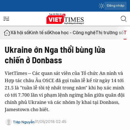
Đăng nhập
Xã hội số
Kinh tế số
Khoa học - Công nghệ
Thị trường số
Th
Ukraine ớn Nga thổi bùng lửa
chiến ở Donbass
VietTimes -- Các quan sát viên của Tổ chức An ninh và
Hợp tác châu Âu OSCE đã gọi tuần lễ kể từ ngày 14 tới
21.5 là "tuần lễ tồi tệ nhất trong năm" khi họ xác minh
có tới 7.700 lần vi phạm lệnh ngừng bắn giữa quân đội
chính phủ Ukraine và các nhóm ly khai tại Donbass,
Jamestown cho biết.
31/05/2018 02:45
Tiệp Nguyễn