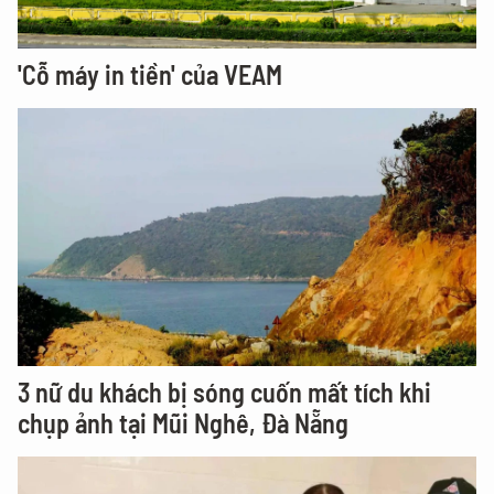
'Cỗ máy in tiền' của VEAM
3 nữ du khách bị sóng cuốn mất tích khi
chụp ảnh tại Mũi Nghê, Đà Nẵng