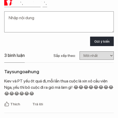
Ý KIẾN CỦA BẠN
Gửi ý kiến
3 bình luận
Sắp xếp theo:
Taysungoaihung
Kiev và PT yếu ớt quá đi, mỗi lần thua cuộc là xin xỏ cầu viện
Nga, yếu thì bỏ cuộc đi ra gió mà làm gì! 😂😂😂😂😂😂😂😂
😂😂😂😂😂😂
Thích
Trả lời