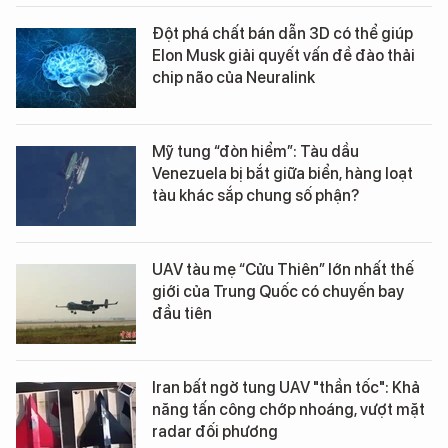
Đột phá chất bán dẫn 3D có thể giúp
Elon Musk giải quyết vấn đề đào thải
chip não của Neuralink
Mỹ tung “đòn hiểm”: Tàu dầu
Venezuela bị bắt giữa biển, hàng loạt
tàu khác sắp chung số phận?
UAV tàu mẹ “Cửu Thiên” lớn nhất thế
giới của Trung Quốc có chuyến bay
đầu tiên
Iran bất ngờ tung UAV "thần tốc": Khả
năng tấn công chớp nhoáng, vượt mặt
radar đối phương