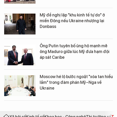
Mỹ đề nghị lập "khu kinh tế tự do" ở
miền Đông nếu Ukraine nhượng lại
Donbass
Ông Putin tuyên bố ủng hộ mạnh mẽ
ông Maduro giữa lúc Mỹ đưa hạm đội
áp sát Caribe
Moscow hé lộ bước ngoặt "xóa tan hiểu
lầm" trong đàm phán Mỹ–Nga về
Ukraine
Xã hội số
Kinh tế số
Khoa học - Công nghệ
Thị trường số
Th