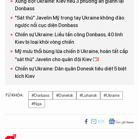
Xung đột Ukraine: Kiev nêu 3 phương án giành lại
Donbass
"Sát thủ" Javelin Mỹ trong tay Ukraine không đảo
ngược nổi cục diện Donbass
Chiến sự Ukraine: Liều tấn công Donbass, 40 lính
Kiev bị loại khỏi vòng chiến
Mỹ mưu thổi bùng lửa chiến ở Ukraine, hoàn tất cấp
“sát thủ” Javelin cho quân đội Kiev
Chiến sự Ukraine: Dân quân Donesk tiêu diệt 5 biệt
kích Kiev
TỪ KHÓA:
#Donbass
#Donetsk
#Luhansk
#Ukraine
#Nga