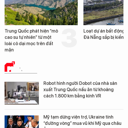
Trung Quốc phát hiện “mỏ
Loạt dự án bất động 
cao su tự nhiên” từ một
Đà Nẵng sắp bị kiểm t
loài cỏ dại mọc trên đất
mặn
PHÂN TÍCH
Robot hình người Dobot của nhà sản
xuất Trung Quốc nấu ăn từ khoảng
cách 1.800 km bằng kính VR
Mỹ tạm dừng viện trợ, Ukraine tính
“đường vòng” mua vũ khí Mỹ qua châu