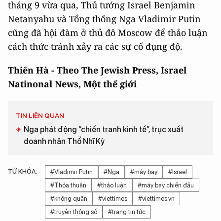
tháng 9 vừa qua, Thủ tướng Israel Benjamin
Netanyahu và Tổng thống Nga Vladimir Putin
cũng đã hội đàm ở thủ đô Moscow để thảo luận
cách thức tránh xảy ra các sự cố đụng độ.
Thiên Hà - Theo The Jewish Press, Israel
Natinonal News, Một thế giới
TIN LIÊN QUAN
Nga phát động “chiến tranh kinh tế”, trục xuất
doanh nhân Thổ Nhĩ Kỳ
TỪ KHÓA:
#Vladimir Putin
#Nga
#máy bay
#Israel
#Thỏa thuận
#thảo luận
#máy bay chiến đấu
#không quân
#viettimes
#viettimes.vn
#truyền thông số
#trang tin tức