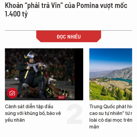
Khoản “phải trả Vin” của Pomina vượt mốc
1.400 tỷ
ĐỌC NHIỀU
Cảnh sát diễn tập đấu
Trung Quốc phát hiện
súng với khủng bố, bảo vệ
cao su tự nhiên” từ m
yếu nhân
loài cỏ dại mọc trên đ
mặn