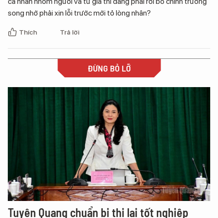
cá nhân nhóm người và tư gia thì đáng phải rời bỏ chính trường
song nhớ phải xin lỗi trước mới tỏ lòng nhân?
Thích
Trả lời
ĐỪNG BỎ LỠ
Tuyên Quang chuẩn bị thi lại tốt nghiệp