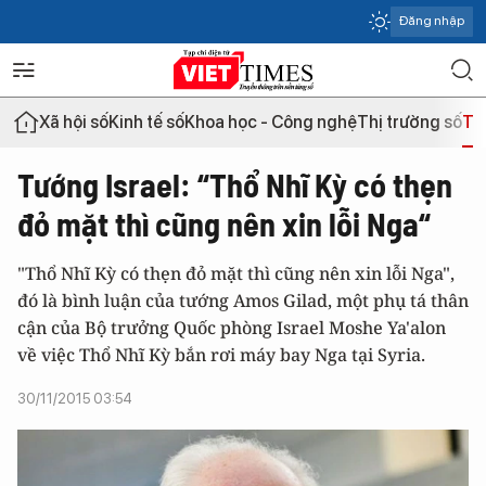
Đăng nhập
Xã hội số
Kinh tế số
Khoa học - Công nghệ
Thị trường số
Th
Tướng Israel: “Thổ Nhĩ Kỳ có thẹn
đỏ mặt thì cũng nên xin lỗi Nga“
"Thổ Nhĩ Kỳ có thẹn đỏ mặt thì cũng nên xin lỗi Nga",
đó là bình luận của tướng Amos Gilad, một phụ tá thân
cận của Bộ trưởng Quốc phòng Israel Moshe Ya'alon
về việc Thổ Nhĩ Kỳ bắn rơi máy bay Nga tại Syria.
30/11/2015 03:54