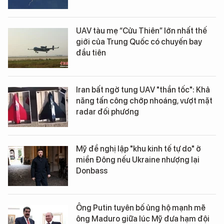
UAV tàu mẹ “Cửu Thiên” lớn nhất thế
giới của Trung Quốc có chuyến bay
đầu tiên
Iran bất ngờ tung UAV "thần tốc": Khả
năng tấn công chớp nhoáng, vượt mặt
radar đối phương
Mỹ đề nghị lập "khu kinh tế tự do" ở
miền Đông nếu Ukraine nhượng lại
Donbass
Ông Putin tuyên bố ủng hộ mạnh mẽ
ông Maduro giữa lúc Mỹ đưa hạm đội