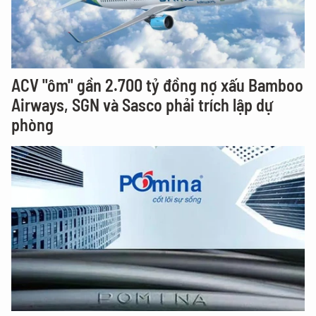
ACV "ôm" gần 2.700 tỷ đồng nợ xấu Bamboo
Airways, SGN và Sasco phải trích lập dự
phòng