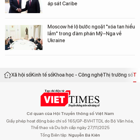
áp sát Caribe
Moscow hé lộ bước ngoặt "xóa tan hiểu
lầm" trong đàm phán Mỹ–Nga về
Ukraine
Xã hội số
Kinh tế số
Khoa học - Công nghệ
Thị trường số
Th
Cơ quan của Hội Truyền thông số Việt Nam
Giấy phép hoạt động báo chí số 165/GP-BVHTTDL do Bộ Văn hóa,
Thể thao và Du lịch cấp ngày 27/11/2025
Tổng Biên tập:
Nguyễn Bá Kiên