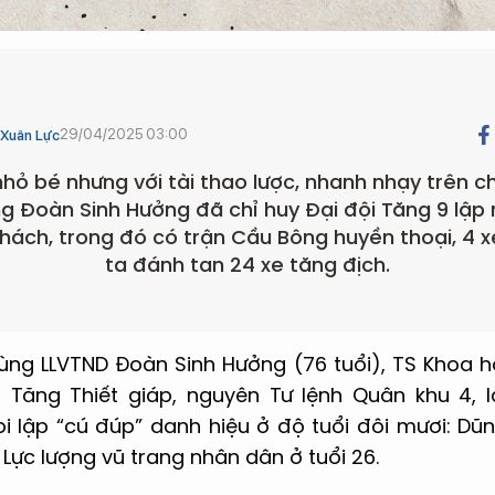
29/04/2025 03:00
Xuân Lực
nhỏ bé nhưng với tài thao lược, nhanh nhạy trên ch
g Đoàn Sinh Hưởng đã chỉ huy Đại đội Tăng 9 lập 
hách, trong đó có trận Cầu Bông huyền thoại, 4 
ta đánh tan 24 xe tăng địch.
ùng LLVTND Đoàn Sinh Hưởng (76 tuổi), TS Khoa 
g Tăng Thiết giáp, nguyên Tư lệnh Quân khu 4, 
 lập “cú đúp” danh hiệu ở độ tuổi đôi mươi: Dũng
 Lực lượng vũ trang nhân dân ở tuổi 26.