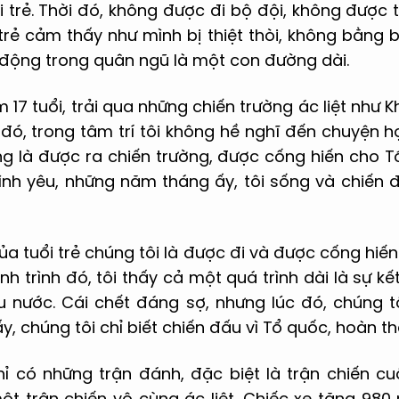
i trẻ. Thời đó, không được đi bộ đội, không được
trẻ cảm thấy như mình bị thiệt thòi, không bằng b
 động trong quân ngũ là một con đường dài.
 17 tuổi, trải qua những chiến trường ác liệt như 
 đó, trong tâm trí tôi không hề nghĩ đến chuyện 
g là được ra chiến trường, được cống hiến cho 
ình yêu, những năm tháng ấy, tôi sống và chiến 
a tuổi trẻ chúng tôi là được đi và được cống hiến.
ành trình đó, tôi thấy cả một quá trình dài là sự kết
êu nước. Cái chết đáng sợ, nhưng lúc đó, chúng t
y, chúng tôi chỉ biết chiến đấu vì Tổ quốc, hoàn t
chỉ có những trận đánh, đặc biệt là trận chiến cu
ột trận chiến vô cùng ác liệt. Chiếc xe tăng 980 