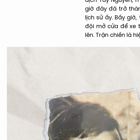
giờ đây đã trở thà
lịch sử ấy. Bấy giờ
đội mở cửa để xe t
lên. Trận chiến là h