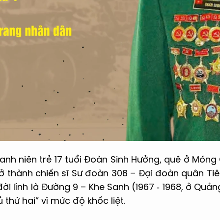
nh niên trẻ 17 tuổi Đoàn Sinh Hưởng, quê ở Móng 
ở thành chiến sĩ Sư đoàn 308 – Đại đoàn quân Tiê
ời lính là Đường 9 – Khe Sanh (1967 ‑ 1968, ở Quảng
ủ thứ hai” vì mức độ khốc liệt.