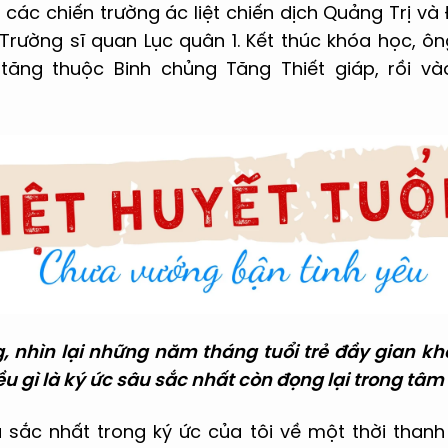
 các chiến trường ác liệt chiến dịch Quảng Trị v
 Trường sĩ quan Lục quân 1. Kết thúc khóa học, ô
 tăng thuộc Binh chủng Tăng Thiết giáp, rồi và
, nhìn lại những năm tháng tuổi trẻ đầy gian k
u gì là ký ức sâu sắc nhất còn đọng lại trong tâm 
u sắc nhất trong ký ức của tôi về một thời thanh 