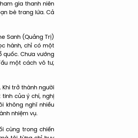
 tham gia thanh niên
ạn bè trang lứa. Cả
Khe Sanh (Quảng Trị)
học hành, chỉ có một
Tổ quốc. Chưa vướng
đấu một cách vô tư,
 Khi trở thành người
 tinh của ý chí, nghị
ôi không nghĩ nhiều
hành nhiệm vụ.
ối cùng trong chiến
mà tôi từng chỉ huy