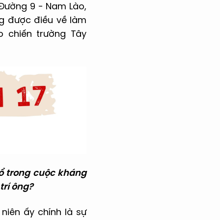
à Đường 9 - Nam Lào,
ng được điều về làm
o chiến trường Tây
hổ trong cuộc kháng
trí ông?
niên ấy chính là sự