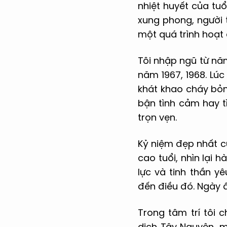
nhiệt huyết của tuổ
xung phong, người 
một quá trình hoạt
Tôi nhập ngũ từ năm
năm 1967, 1968. Lúc
khát khao cháy bỏn
bận tình cảm hay t
trọn vẹn.
Kỷ niệm đẹp nhất củ
cao tuổi, nhìn lại h
lực và tinh thần y
đến điều đó. Ngày ấ
Trong tâm trí tôi 
dịch Tây Nguyên, m