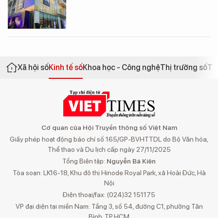
Xã hội số
Kinh tế số
Khoa học - Công nghệ
Thị trường số
Th
Cơ quan của Hội Truyền thông số Việt Nam
Giấy phép hoạt động báo chí số 165/GP-BVHTTDL do Bộ Văn hóa,
Thể thao và Du lịch cấp ngày 27/11/2025
Tổng Biên tập:
Nguyễn Bá Kiên
Tòa soạn: LK16-18, Khu đô thị Hinode Royal Park, xã Hoài Đức, Hà
Nội
Điện thoại/fax: (024)32 151175
VP đại diện tại miền Nam: Tầng 3, số 54, đường C1, phường Tân
Bình, TP.HCM