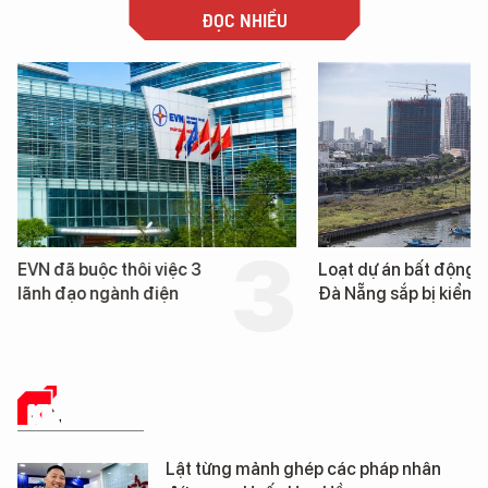
ĐỌC NHIỀU
EVN đã buộc thôi việc 3
Loạt dự án bất động 
lãnh đạo ngành điện
Đà Nẵng sắp bị kiểm t
KINH TẾ SỐ
Lật từng mảnh ghép các pháp nhân