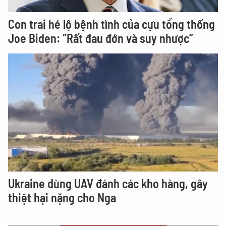
Con trai hé lộ bệnh tình của cựu tổng thống
Joe Biden: “Rất đau đớn và suy nhược”
Ukraine dùng UAV đánh các kho hàng, gây
thiệt hại nặng cho Nga