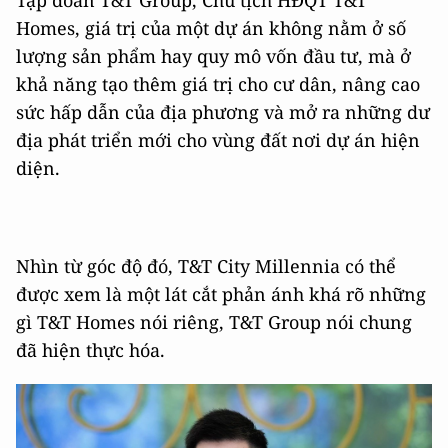
Tập đoàn T&T Group, Chủ tịch HĐQT T&T
Homes, giá trị của một dự án không nằm ở số
lượng sản phẩm hay quy mô vốn đầu tư, mà ở
khả năng tạo thêm giá trị cho cư dân, nâng cao
sức hấp dẫn của địa phương và mở ra những dư
địa phát triển mới cho vùng đất nơi dự án hiện
diện.
Nhìn từ góc độ đó, T&T City Millennia có thể
được xem là một lát cắt phản ánh khá rõ những
gì T&T Homes nói riêng, T&T Group nói chung
đã hiện thực hóa.