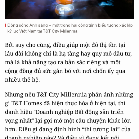
Dòng sông Ánh sáng – một trong hai công trình biểu tượng xác lập
kỷ lục Việt Nam tại T&T City Millennia.
Bởi suy cho cùng, điều giúp một đô thị tồn tại
lâu dài không chỉ là hạ tầng hay quy mô đầu tư,
mà là khả năng tạo ra bản sắc riêng và một
cộng đồng đủ sức gắn bó với nơi chốn ấy qua
nhiều thế hệ.
Nhưng nếu T&T City Millennia phản ánh những
gì T&T Homes đã hiện thực hóa ở hiện tại, thì
danh hiệu "Doanh nghiệp Bất động sản triển
vọng nhất" lại gợi mở một câu chuyện khác lớn
hơn. Điều gì đang định hình “thì tương lai” của
doanh nghiệp này? Và điều gì đang kết nối