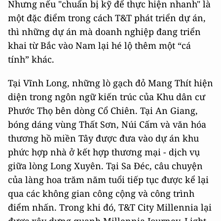
Nhưng nếu "chuẩn bị kỹ để thực hiện nhanh" là
một đặc điểm trong cách T&T phát triển dự án,
thì những dự án mà doanh nghiệp đang triển
khai từ Bắc vào Nam lại hé lộ thêm một “cá
tính” khác.
Tại Vĩnh Long, những lò gạch đỏ Mang Thít hiện
diện trong ngôn ngữ kiến trúc của Khu dân cư
Phước Thọ bên dòng Cổ Chiên. Tại An Giang,
bóng dáng vùng Thất Sơn, Núi Cấm và văn hóa
thương hồ miền Tây được đưa vào dự án khu
phức hợp nhà ở kết hợp thương mại - dịch vụ
giữa lòng Long Xuyên. Tại Sa Đéc, câu chuyện
của làng hoa trăm năm tuổi tiếp tục được kể lại
qua các không gian công cộng và công trình
điểm nhấn. Trong khi đó, T&T City Millennia lại
được xây dựng quanh Millennia Journey, Light