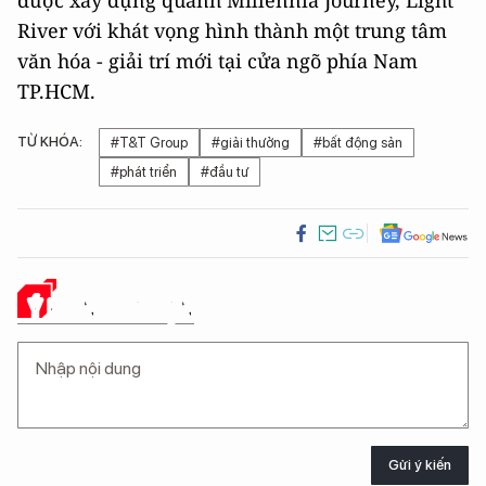
River với khát vọng hình thành một trung tâm
văn hóa - giải trí mới tại cửa ngõ phía Nam
TP.HCM.
TỪ KHÓA:
#T&T Group
#giải thưởng
#bất động sản
#phát triển
#đầu tư
Ý KIẾN CỦA BẠN
Gửi ý kiến