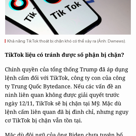
Khả năng TikTok thoát bị chặn khó có thể xảy ra (Ảnh: Dwnews).
TikTok liệu có tránh được số phận bị chặn?
Chính quyền của tổng thống Trump đã áp dụng
lệnh cấm đối với TikTok, công ty con của công
ty Trung Quốc Bytedance. Nếu các vấn đề an
ninh liên quan không được giải quyết trước
ngày 12/11, TikTok sẽ bị chặn tại Mỹ. Mặc dù
lệnh cấm liên quan đã bị đình chỉ, nhưng nguy
cơ TikTok bị chặn vẫn tồn tại.
Mặc dù đội ngũ của ông Biden chưa tuyên bố