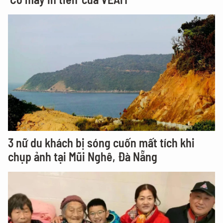
3 nữ du khách bị sóng cuốn mất tích khi
chụp ảnh tại Mũi Nghê, Đà Nẵng