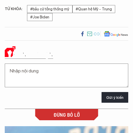
TỪ KHÓA:
#bầu cử tổng thống mỹ
#Quan hệ Mỹ - Trung
#Joe Biden
Ý KIẾN CỦA BẠN
Gửi ý kiến
ĐỪNG BỎ LỠ