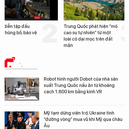
Trung Quốc phát hiện “mỏ
Loạt dự án bất động 
cao su tự nhiên” từ một
Đà Nẵng sắp bị kiểm t
loài cỏ dại mọc trên đất
mặn
PHÂN TÍCH
Robot hình người Dobot của nhà sản
xuất Trung Quốc nấu ăn từ khoảng
cách 1.800 km bằng kính VR
Mỹ tạm dừng viện trợ, Ukraine tính
“đường vòng” mua vũ khí Mỹ qua châu
Âu