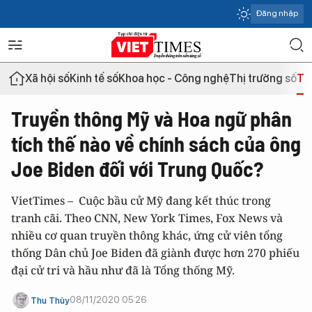
Đăng nhập
Xã hội số
Kinh tế số
Khoa học - Công nghệ
Thị trường số
Th
Truyền thông Mỹ và Hoa ngữ phân
tích thế nào về chính sách của ông
Joe Biden đối với Trung Quốc?
VietTimes – Cuộc bầu cử Mỹ đang kết thúc trong
tranh cãi. Theo CNN, New York Times, Fox News và
nhiều cơ quan truyền thông khác, ứng cử viên tổng
thống Dân chủ Joe Biden đã giành được hơn 270 phiếu
đại cử tri và hầu như đã là Tổng thống Mỹ.
08/11/2020 05:26
Thu Thủy