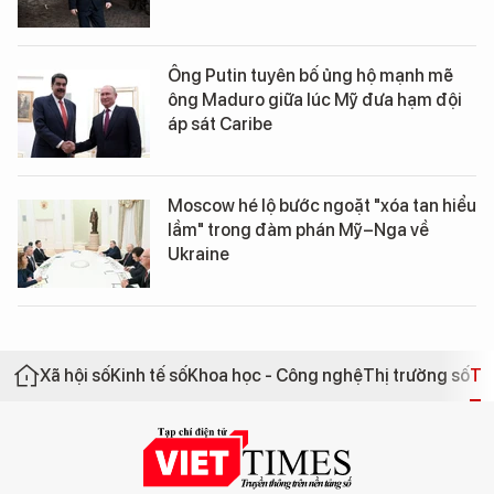
Ông Putin tuyên bố ủng hộ mạnh mẽ
ông Maduro giữa lúc Mỹ đưa hạm đội
áp sát Caribe
Moscow hé lộ bước ngoặt "xóa tan hiểu
lầm" trong đàm phán Mỹ–Nga về
Ukraine
Xã hội số
Kinh tế số
Khoa học - Công nghệ
Thị trường số
Th