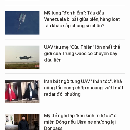
Mỹ tung “đòn hiểm”: Tàu dầu
Venezuela bị bắt giữa biển, hàng loạt
tàu khác sắp chung số phận?
UAV tàu mẹ “Cửu Thiên” lớn nhất thế
giới của Trung Quốc có chuyến bay
đầu tiên
Iran bất ngờ tung UAV "thần tốc": Khả
năng tấn công chớp nhoáng, vượt mặt
radar đối phương
Mỹ đề nghị lập "khu kinh tế tự do" ở
miền Đông nếu Ukraine nhượng lại
Donbass