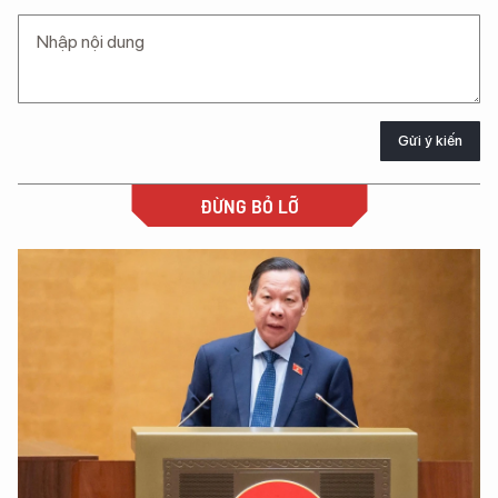
Gửi ý kiến
ĐỪNG BỎ LỠ