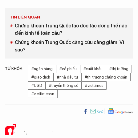
TIN LIÊN QUAN
Chứng khoán Trung Quốc lao dốc tác động thế nào
đến kinh tế toàn cầu?
Chứng khoán Trung Quốc càng cứu càng giảm: Vì
sao?
TỪ KHÓA:
#ngân hàng
#cổ phiếu
#xuất khẩu
#thị trường
#giao dịch
#nhà đầu tư
#thị trường chứng khoán
#USD
#truyền thông số
#viettimes
#viettimes.vn
Ý KIẾN CỦA BẠN