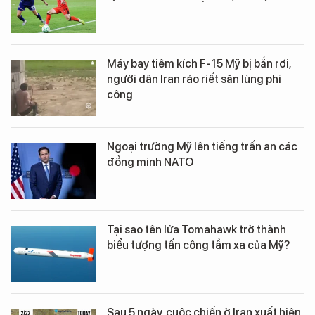
Máy bay tiêm kích F-15 Mỹ bị bắn rơi,
người dân Iran ráo riết săn lùng phi
công
Ngoại trưởng Mỹ lên tiếng trấn an các
đồng minh NATO
Tại sao tên lửa Tomahawk trở thành
biểu tượng tấn công tầm xa của Mỹ?
Sau 5 ngày, cuộc chiến ở Iran xuất hiện