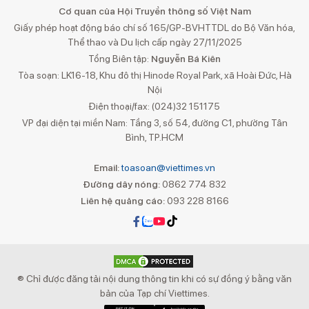
Cơ quan của Hội Truyền thông số Việt Nam
Giấy phép hoạt động báo chí số 165/GP-BVHTTDL do Bộ Văn hóa,
Thể thao và Du lịch cấp ngày 27/11/2025
Tổng Biên tập:
Nguyễn Bá Kiên
Tòa soạn: LK16-18, Khu đô thị Hinode Royal Park, xã Hoài Đức, Hà
Nội
Điện thoại/fax: (024)32 151175
VP đại diện tại miền Nam: Tầng 3, số 54, đường C1, phường Tân
Bình, TP.HCM
Email:
toasoan@viettimes.vn
Đường dây nóng:
0862 774 832
Liên hệ quảng cáo:
093 228 8166
® Chỉ được đăng tải nội dung thông tin khi có sự đồng ý bằng văn
bản của Tạp chí Viettimes.