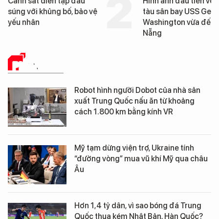
Hình ảnh đầu tiên về siêu
Cận cảnh chiến hạm 
tàu sân bay USS George
tống tàu sân bay USS
Washington vừa đến Đà
George Washington 
Nẵng
Đà Nẵng
PHÂN TÍCH
Robot hình người Dobot của nhà sản
xuất Trung Quốc nấu ăn từ khoảng
cách 1.800 km bằng kính VR
Mỹ tạm dừng viện trợ, Ukraine tính
“đường vòng” mua vũ khí Mỹ qua châu
Âu
Hơn 1,4 tỷ dân, vì sao bóng đá Trung
Quốc thua kém Nhật Bản, Hàn Quốc?