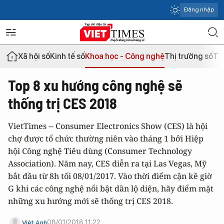
Đăng nhập
Xã hội số
Kinh tế số
Khoa học - Công nghệ
Thị trường số
Th
Top 8 xu hướng công nghệ sẽ
thống trị CES 2018
VietTimes -- Consumer Electronics Show (CES) là hội
chợ được tổ chức thường niên vào tháng 1 bởi Hiệp
hội Công nghệ Tiêu dùng (Consumer Technology
Association). Năm nay, CES diễn ra tại Las Vegas, Mỹ
bắt đầu từ 8h tối 08/01/2017. Vào thời điểm cận kề giờ
G khi các công nghệ nổi bật dần lộ diện, hãy điểm mặt
những xu hướng mới sẽ thống trị CES 2018.
08/01/2018 11:22
Việt Anh