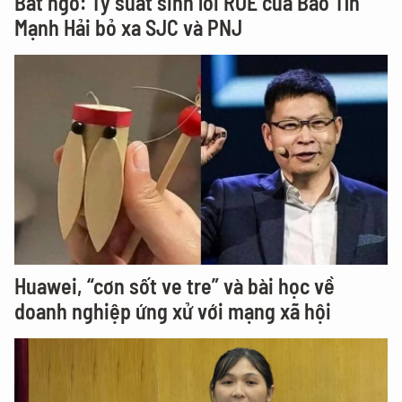
Bất ngờ: Tỷ suất sinh lời ROE của Bảo Tín
Mạnh Hải bỏ xa SJC và PNJ
Huawei, “cơn sốt ve tre” và bài học về
doanh nghiệp ứng xử với mạng xã hội