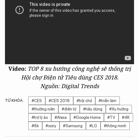
Video:
TOP 8 xu hướng công nghệ sẽ thống trị
Hội chợ Điện tử Tiêu dùng CES 2018.
Nguồn: Digital Trends
TỪ KHÓA:
#CES
#CES 2018
#hội chợ
#triển lãm
#thường niên
#điện tử
#tiêu dùng
#Xu hướng
#trợ lý ảo
#Alexa
#Google Home
#TV
#4K
#8k
#sony
#Samsung
#LG
#thông minh