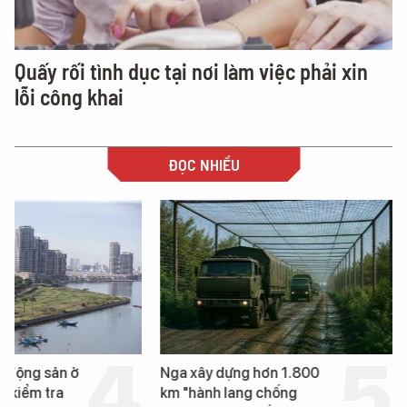
Quấy rối tình dục tại nơi làm việc phải xin
lỗi công khai
ĐỌC NHIỀU
t động sản ở
Nga xây dựng hơn 1.800
ị kiểm tra
km "hành lang chống