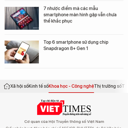
7 nhược điểm mà các mẫu
smartphone màn hình gập vẫn chưa
thể khắc phục
Top 6 smartphone sử dụng chip
Snapdragon 8+ Gen 1
Xã hội số
Kinh tế số
Khoa học - Công nghệ
Thị trường số
Th
Cơ quan của Hội Truyền thông số Việt Nam