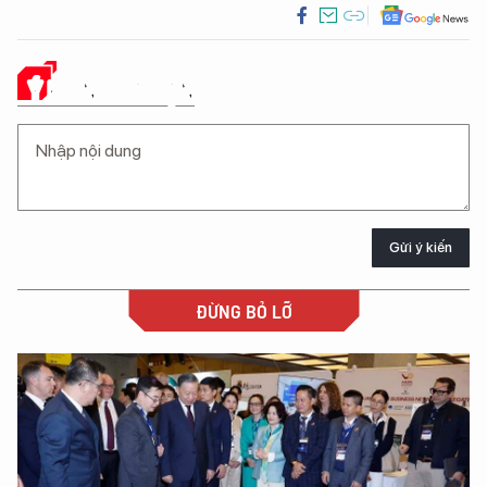
Ý KIẾN CỦA BẠN
Gửi ý kiến
ĐỪNG BỎ LỠ