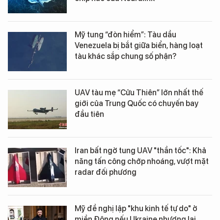
Mỹ tung “đòn hiểm”: Tàu dầu
Venezuela bị bắt giữa biển, hàng loạt
tàu khác sắp chung số phận?
UAV tàu mẹ “Cửu Thiên” lớn nhất thế
giới của Trung Quốc có chuyến bay
đầu tiên
Iran bất ngờ tung UAV "thần tốc": Khả
năng tấn công chớp nhoáng, vượt mặt
radar đối phương
Mỹ đề nghị lập "khu kinh tế tự do" ở
miền Đông nếu Ukraine nhượng lại