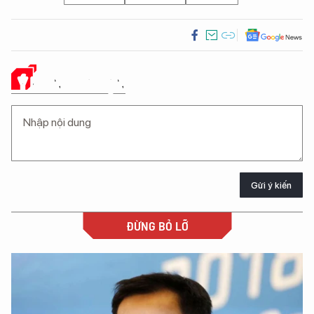
Ý KIẾN CỦA BẠN
Gửi ý kiến
ĐỪNG BỎ LỠ