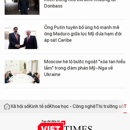
Donbass
Ông Putin tuyên bố ủng hộ mạnh mẽ
ông Maduro giữa lúc Mỹ đưa hạm đội
áp sát Caribe
Moscow hé lộ bước ngoặt "xóa tan hiểu
lầm" trong đàm phán Mỹ–Nga về
Ukraine
Xã hội số
Kinh tế số
Khoa học - Công nghệ
Thị trường số
Th