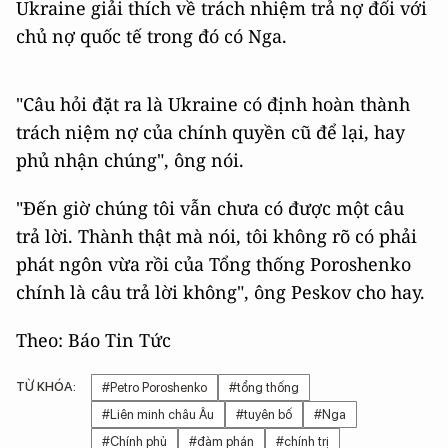
Ukraine giải thích về trách nhiệm trả nợ đối với
chủ nợ quốc tế trong đó có Nga.
"Câu hỏi đặt ra là Ukraine có định hoàn thành
trách niệm nợ của chính quyền cũ để lại, hay
phủ nhận chúng", ông nói.
"Đến giờ chúng tôi vẫn chưa có được một câu
trả lời. Thành thật mà nói, tôi không rõ có phải
phát ngôn vừa rồi của Tổng thống Poroshenko
chính là câu trả lời không", ông Peskov cho hay.
Theo: Báo Tin Tức
TỪ KHÓA:
#Petro Poroshenko
#tổng thống
#Liên minh châu Âu
#tuyên bố
#Nga
#Chính phủ
#đàm phán
#chính trị