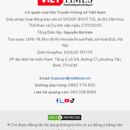
Cơ quan của Hội Truyền thông số Việt Nam
Giấy phép hoạt động báo chí số 165/GP-BVHTTDL do Bộ Văn hóa,
Thể thao và Du lịch cấp ngày 27/11/2025
Tổng Biên tập:
Nguyễn Bá Kiên
Tòa soạn: LK16-18, Khu đô thị Hinode Royal Park, xã Hoài Đức, Hà
Nội
Điện thoại/fax: (024)32 151175
VP đại diện tại miền Nam: Tầng 3, số 54, đường C1, phường Tân
Bình, TP.HCM
Email:
toasoan@viettimes.vn
Đường dây nóng:
0862 774 832
Liên hệ quảng cáo:
093 228 8166
® Chỉ được đăng tải nội dung thông tin khi có sự đồng ý bằng văn