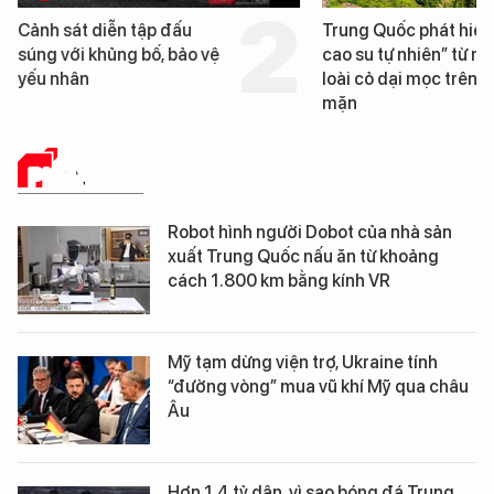
sát diễn tập đấu
Trung Quốc phát hiện “mỏ
ới khủng bố, bảo vệ
cao su tự nhiên” từ một
hân
loài cỏ dại mọc trên đất
mặn
PHÂN TÍCH
Robot hình người Dobot của nhà sản
xuất Trung Quốc nấu ăn từ khoảng
cách 1.800 km bằng kính VR
Mỹ tạm dừng viện trợ, Ukraine tính
“đường vòng” mua vũ khí Mỹ qua châu
Âu
Hơn 1,4 tỷ dân, vì sao bóng đá Trung