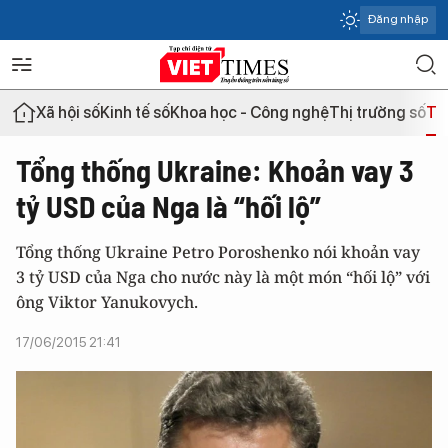
Đăng nhập
Xã hội số
Kinh tế số
Khoa học - Công nghệ
Thị trường số
Th
Tổng thống Ukraine: Khoản vay 3
tỷ USD của Nga là “hối lộ”
Tổng thống Ukraine Petro Poroshenko nói khoản vay
3 tỷ USD của Nga cho nước này là một món “hối lộ” với
ông Viktor Yanukovych.
17/06/2015 21:41