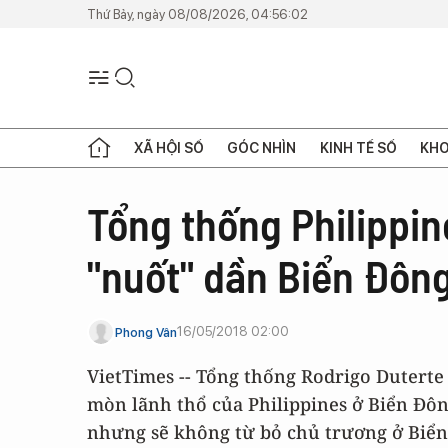
Thứ Bảy, ngày 08/08/2026, 04:56:02
XÃ HỘI SỐ
GÓC NHÌN
KINH TẾ SỐ
KHO
Tổng thống Philippi
"nuốt" dần Biển Đôn
16/05/2018 02:00
Phong Vân
VietTimes -- Tổng thống Rodrigo Dutert
mòn lãnh thổ của Philippines ở Biển Đôn
nhưng sẽ không từ bỏ chủ trương ở Biển