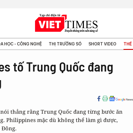
A HỌC - CÔNG NGHỆ
THỊ TRƯỜNG SỐ
SHORT VIDEO
THẾ 
nes tố Trung Quốc đang
g
e nói thẳng rằng Trung Quốc đang từng bước ăn
g. Philippines mặc dù không thể làm gì được,
 Đông.