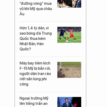
“đường vòng” mua
vũ khí Mỹ qua châu
Âu
Hơn 1,4 tỷ dân, vì
sao bóng đá Trung
Quốc thua kém
Nhật Bản, Hàn
Quốc?
Máy bay tiêm kích
F-15 Mỹ bị bắn rơi,
người dân Iran ráo
riết săn lùng phi
công
Ngoại trưởng Mỹ
lên tiếng trấn an