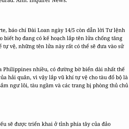
edrad. Ảnh: Inquirer News.
te, báo chí Đài Loan ngày 14/5 còn dẫn lời Tư lệnh
 biết họ đang có kế hoạch lắp tên lửa chống tăng
ể tự vệ, những tên lửa này rất có thể sẽ đưa vào sử
 Philippines nhiều, có đường bờ biển dài nhất thế
a hải quân, vì vậy lắp vũ khí tự vệ cho tàu đổ bộ là
 sắm ngư lôi, tàu ngầm và các trang bị phòng thủ chủ
ếu sẽ được triển khai ở tỉnh phía tây của đảo