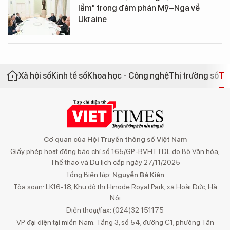
lầm" trong đàm phán Mỹ–Nga về
Ukraine
Xã hội số
Kinh tế số
Khoa học - Công nghệ
Thị trường số
Th
Cơ quan của Hội Truyền thông số Việt Nam
Giấy phép hoạt động báo chí số 165/GP-BVHTTDL do Bộ Văn hóa,
Thể thao và Du lịch cấp ngày 27/11/2025
Tổng Biên tập:
Nguyễn Bá Kiên
Tòa soạn: LK16-18, Khu đô thị Hinode Royal Park, xã Hoài Đức, Hà
Nội
Điện thoại/fax: (024)32 151175
VP đại diện tại miền Nam: Tầng 3, số 54, đường C1, phường Tân