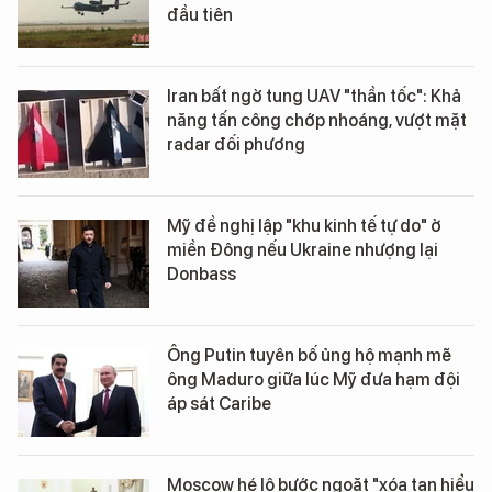
đầu tiên
Iran bất ngờ tung UAV "thần tốc": Khả
năng tấn công chớp nhoáng, vượt mặt
radar đối phương
Mỹ đề nghị lập "khu kinh tế tự do" ở
miền Đông nếu Ukraine nhượng lại
Donbass
Ông Putin tuyên bố ủng hộ mạnh mẽ
ông Maduro giữa lúc Mỹ đưa hạm đội
áp sát Caribe
Moscow hé lộ bước ngoặt "xóa tan hiểu