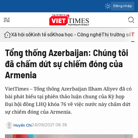
Đăng nhập
Xã hội số
Kinh tế số
Khoa học - Công nghệ
Thị trường số
Th
Tổng thống Azerbaijan: Chúng tôi
đã chấm dứt sự chiếm đóng của
Armenia
VietTimes – Tổng thống Azerbaijan Ilham Aliyev đã có
bài phát biểu tại phiên thảo luận chung của Kỳ họp
Đại hội đồng LHQ khóa 76 về việc nước này chấm dứt
sự chiếm đóng của Armenia.
24/09/2021 08:38
Huyền Chi