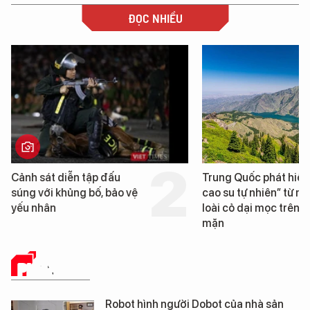
ĐỌC NHIỀU
Trung Quốc phát hiện “mỏ
Loạt dự án bất 
cao su tự nhiên” từ một
Đà Nẵng sắp bị 
loài cỏ dại mọc trên đất
mặn
PHÂN TÍCH
Robot hình người Dobot của nhà sản