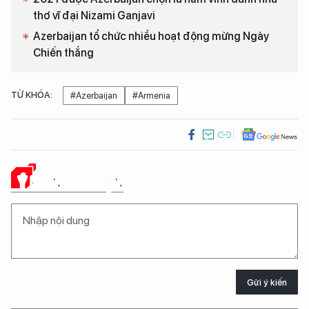
thơ vĩ đại Nizami Ganjavi
Azerbaijan tổ chức nhiều hoạt động mừng Ngày
Chiến thắng
TỪ KHÓA:
#Azerbaijan
#Armenia
Ý KIẾN CỦA BẠN
Gửi ý kiến