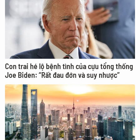
Con trai hé lộ bệnh tình của cựu tổng thống
Joe Biden: “Rất đau đớn và suy nhược”