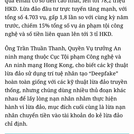
qua email có số tiền cao nhất, lên tới 78,2 triệu
HKD. Lừa đảo đầu tư trực tuyến tăng mạnh, với
tổng số 4.703 vụ, gấp 1,8 lần so với cùng kỳ năm
trước, chiếm 15% tổng số vụ án phạm tội công
nghệ và số tiền liên quan lên tới 3 tỉ HKD.
Ông Trần Thuần Thanh, Quyền Vụ trưởng An
ninh mạng thuộc Cục Tội phạm Công nghệ và
An ninh mạng Hong Kong, cho biết các kỹ thuật
lừa đảo sử dụng trí tuệ nhân tạo “Deepfake”
hoàn toàn giống với các kỹ thuật lừa đảo truyền
thống, nhưng chúng dùng nhiều thủ đoạn khác
nhau để lấy lòng nạn nhân nhằm thực hiện
hành vi lừa đảo, mục đích cuối cùng là lừa nạn
nhân chuyển tiền vào tài khoản do kẻ lừa đảo
chỉ định.