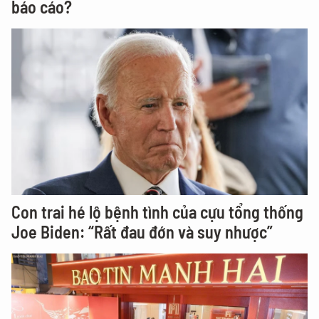
báo cáo?
Con trai hé lộ bệnh tình của cựu tổng thống
Joe Biden: “Rất đau đớn và suy nhược”