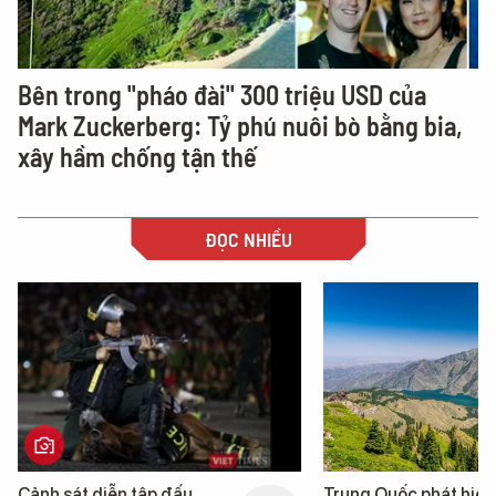
Bên trong "pháo đài" 300 triệu USD của
Mark Zuckerberg: Tỷ phú nuôi bò bằng bia,
xây hầm chống tận thế
ĐỌC NHIỀU
Trung Quốc phát hiện “mỏ
Loạt dự án bất động 