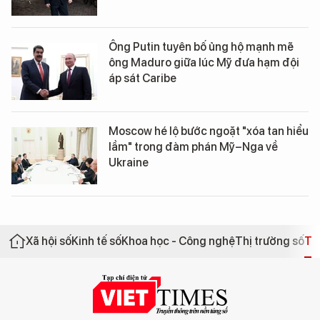
Ông Putin tuyên bố ủng hộ mạnh mẽ
ông Maduro giữa lúc Mỹ đưa hạm đội
áp sát Caribe
Moscow hé lộ bước ngoặt "xóa tan hiểu
lầm" trong đàm phán Mỹ–Nga về
Ukraine
Xã hội số
Kinh tế số
Khoa học - Công nghệ
Thị trường số
Th