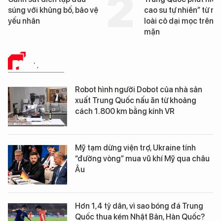
cao su tự nhiên” từ một
Đà Nẵng sắp bị kiểm t
loài cỏ dại mọc trên đất
mặn
PHÂN TÍCH
Robot hình người Dobot của nhà sản
xuất Trung Quốc nấu ăn từ khoảng
cách 1.800 km bằng kính VR
Mỹ tạm dừng viện trợ, Ukraine tính
“đường vòng” mua vũ khí Mỹ qua châu
Âu
Hơn 1,4 tỷ dân, vì sao bóng đá Trung
Quốc thua kém Nhật Bản, Hàn Quốc?