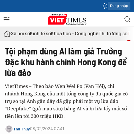
Đăng nhập
Xã hội số
Kinh tế số
Khoa học - Công nghệ
Thị trường số
Th
Tội phạm dùng AI làm giả Trưởng
Đặc khu hành chính Hong Kong để
lừa đảo
VietTimes – Theo báo Wen Wei Po (Văn Hối), chi
nhánh Hong Kong của một tổng công ty đa quốc gia có
trụ sở tại Anh gần đây đã gặp phải một vụ lừa đảo
“Deepfake” (giả mạo sâu) bằng AI và bị lừa lấy mất số
tiền lên tới 200 triệu HKD.
08/02/2024 07:41
Thu Thủy