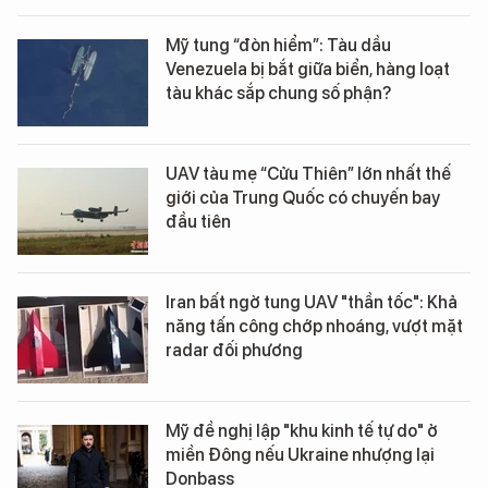
Mỹ tung “đòn hiểm”: Tàu dầu
Venezuela bị bắt giữa biển, hàng loạt
tàu khác sắp chung số phận?
UAV tàu mẹ “Cửu Thiên” lớn nhất thế
giới của Trung Quốc có chuyến bay
đầu tiên
Iran bất ngờ tung UAV "thần tốc": Khả
năng tấn công chớp nhoáng, vượt mặt
radar đối phương
Mỹ đề nghị lập "khu kinh tế tự do" ở
miền Đông nếu Ukraine nhượng lại
Donbass