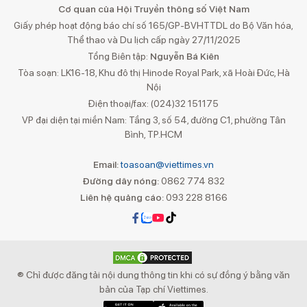
Cơ quan của Hội Truyền thông số Việt Nam
Giấy phép hoạt động báo chí số 165/GP-BVHTTDL do Bộ Văn hóa,
Thể thao và Du lịch cấp ngày 27/11/2025
Tổng Biên tập:
Nguyễn Bá Kiên
Tòa soạn: LK16-18, Khu đô thị Hinode Royal Park, xã Hoài Đức, Hà
Nội
Điện thoại/fax: (024)32 151175
VP đại diện tại miền Nam: Tầng 3, số 54, đường C1, phường Tân
Bình, TP.HCM
Email:
toasoan@viettimes.vn
Đường dây nóng:
0862 774 832
Liên hệ quảng cáo:
093 228 8166
® Chỉ được đăng tải nội dung thông tin khi có sự đồng ý bằng văn
bản của Tạp chí Viettimes.