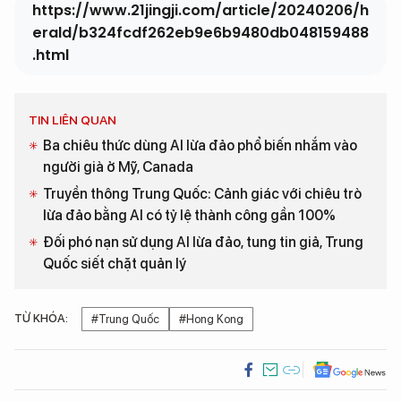
https://www.21jingji.com/article/20240206/h
erald/b324fcdf262eb9e6b9480db048159488
.html
TIN LIÊN QUAN
Ba chiêu thức dùng AI lừa đảo phổ biến nhắm vào
người già ở Mỹ, Canada
Truyền thông Trung Quốc: Cảnh giác với chiêu trò
lừa đảo bằng AI có tỷ lệ thành công gần 100%
Đối phó nạn sử dụng AI lừa đảo, tung tin giả, Trung
Quốc siết chặt quản lý
TỪ KHÓA:
#Trung Quốc
#Hong Kong