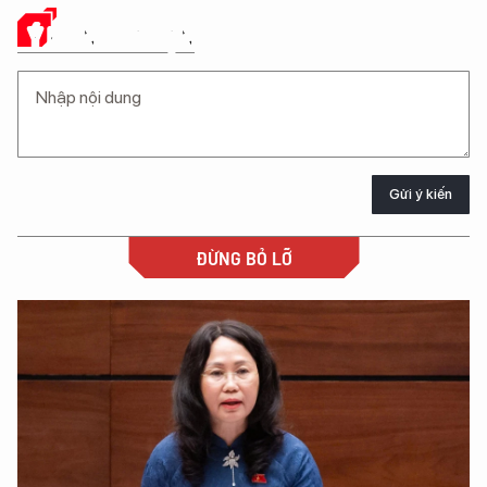
Ý KIẾN CỦA BẠN
Gửi ý kiến
ĐỪNG BỎ LỠ