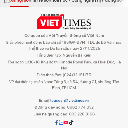
Xã hội số
Kinh tế số
Khoa học - Công nghệ
Thị trường số
Th
Cơ quan của Hội Truyền thông số Việt Nam
Giấy phép hoạt động báo chí số 165/GP-BVHTTDL do Bộ Văn hóa,
Thể thao và Du lịch cấp ngày 27/11/2025
Tổng Biên tập:
Nguyễn Bá Kiên
Tòa soạn: LK16-18, Khu đô thị Hinode Royal Park, xã Hoài Đức, Hà
Nội
Điện thoại/fax: (024)32 151175
VP đại diện tại miền Nam: Tầng 3, số 54, đường C1, phường Tân
Bình, TP.HCM
Email:
toasoan@viettimes.vn
Đường dây nóng:
0862 774 832
Liên hệ quảng cáo:
093 228 8166