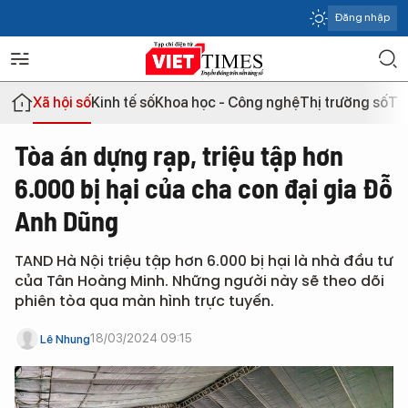
Đăng nhập
Xã hội số
Kinh tế số
Khoa học - Công nghệ
Thị trường số
Th
Tòa án dựng rạp, triệu tập hơn
6.000 bị hại của cha con đại gia Đỗ
Anh Dũng
TAND Hà Nội triệu tập hơn 6.000 bị hại là nhà đầu tư
của Tân Hoàng Minh. Những người này sẽ theo dõi
phiên tòa qua màn hình trực tuyến.
18/03/2024 09:15
Lê Nhung