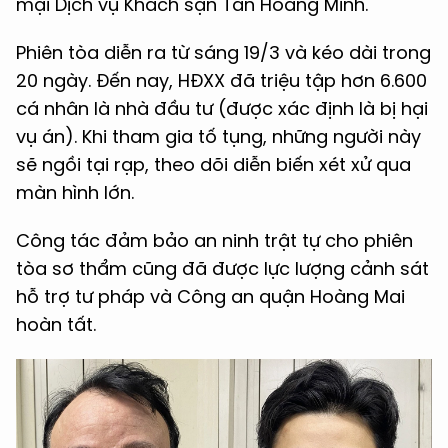
mại Dịch vụ Khách sạn Tân Hoàng Minh.
Phiên tòa diễn ra từ sáng 19/3 và kéo dài trong
20 ngày. Đến nay, HĐXX đã triệu tập hơn 6.600
cá nhân là nhà đầu tư (được xác định là bị hại
vụ án). Khi tham gia tố tụng, những người này
sẽ ngồi tại rạp, theo dõi diễn biến xét xử qua
màn hình lớn.
Công tác đảm bảo an ninh trật tự cho phiên
tòa sơ thẩm cũng đã được lực lượng cảnh sát
hỗ trợ tư pháp và Công an quận Hoàng Mai
hoàn tất.