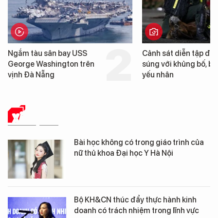
n bay USS
Cảnh sát diễn tập đấu
ington trên
súng với khủng bố, bảo vệ
yếu nhân
XÃ HỘI SỐ
Bài học không có trong giáo trình của
nữ thủ khoa Đại học Y Hà Nội
Bộ KH&CN thúc đẩy thực hành kinh
doanh có trách nhiệm trong lĩnh vực