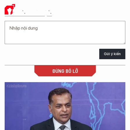
Ý KIẾN CỦA BẠN
Gửi ý kiến
ĐỪNG BỎ LỠ