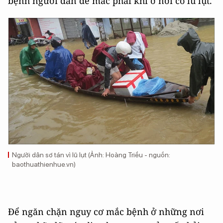
bệnh người dân dễ mắc phải khi ở nơi có lũ lụt.
Người dân sơ tán vì lũ lụt (Ảnh: Hoàng Triều - nguồn:
baothuathienhue.vn)
Để ngăn chặn nguy cơ mắc bệnh ở những nơi