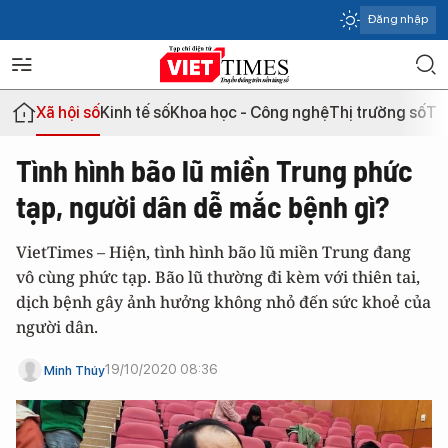
Đăng nhập
Xã hội số
Kinh tế số
Khoa học - Công nghệ
Thị trường số
Th
Tình hình bão lũ miền Trung phức
tạp, người dân dễ mắc bệnh gì?
VietTimes – Hiện, tình hình bão lũ miền Trung đang
vô cùng phức tạp. Bão lũ thường đi kèm với thiên tai,
dịch bệnh gây ảnh hưởng không nhỏ đến sức khoẻ của
người dân.
19/10/2020 08:36
Minh Thúy