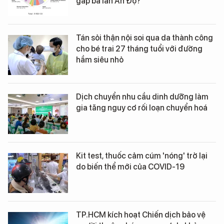
gấp ba lần Ấn Độ?
Tán sỏi thận nội soi qua da thành công
cho bé trai 27 tháng tuổi với đường
hầm siêu nhỏ
Dịch chuyển nhu cầu dinh dưỡng làm
gia tăng nguy cơ rối loạn chuyển hoá
Kit test, thuốc cảm cúm 'nóng' trở lại
do biến thể mới của COVID-19
TP.HCM kích hoạt Chiến dịch bảo vệ