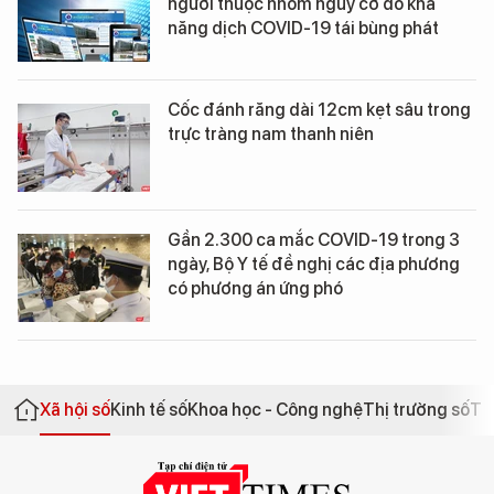
người thuộc nhóm nguy cơ do khả
năng dịch COVID-19 tái bùng phát
Cốc đánh răng dài 12cm kẹt sâu trong
trực tràng nam thanh niên
Gần 2.300 ca mắc COVID-19 trong 3
ngày, Bộ Y tế đề nghị các địa phương
có phương án ứng phó
Xã hội số
Kinh tế số
Khoa học - Công nghệ
Thị trường số
Th