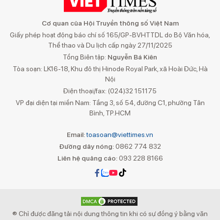
Cơ quan của Hội Truyền thông số Việt Nam
Giấy phép hoạt động báo chí số 165/GP-BVHTTDL do Bộ Văn hóa,
Thể thao và Du lịch cấp ngày 27/11/2025
Tổng Biên tập:
Nguyễn Bá Kiên
Tòa soạn: LK16-18, Khu đô thị Hinode Royal Park, xã Hoài Đức, Hà
Nội
Điện thoại/fax: (024)32 151175
VP đại diện tại miền Nam: Tầng 3, số 54, đường C1, phường Tân
Bình, TP.HCM
Email:
toasoan@viettimes.vn
Đường dây nóng:
0862 774 832
Liên hệ quảng cáo:
093 228 8166
® Chỉ được đăng tải nội dung thông tin khi có sự đồng ý bằng văn