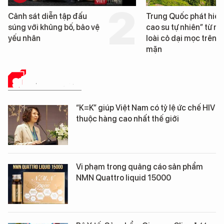
Trung Quốc phát hiện “mỏ
Loạt dự án bất động 
cao su tự nhiên” từ một
Đà Nẵng sắp bị kiểm 
loài cỏ dại mọc trên đất
mặn
SỨC KHỎE 24H
“K=K” giúp Việt Nam có tỷ lệ ức chế HIV
thuộc hàng cao nhất thế giới
Vi phạm trong quảng cáo sản phẩm
NMN Quattro liquid 15000