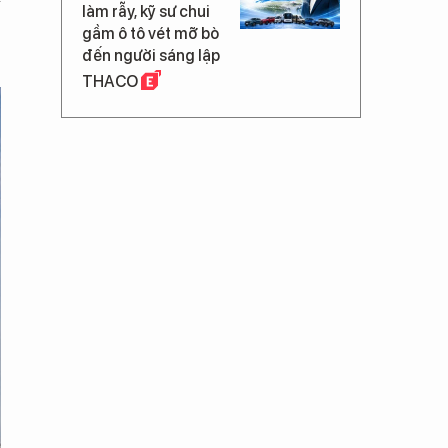
làm rẫy, kỹ sư chui
gầm ô tô vét mỡ bò
đến người sáng lập
THACO