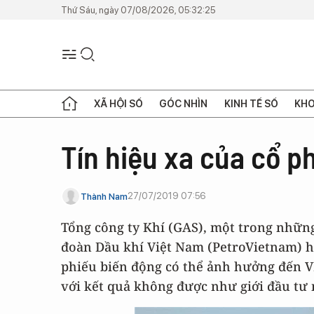
Thứ Sáu, ngày 07/08/2026, 05:32:25
XÃ HỘI SỐ
GÓC NHÌN
KINH TẾ SỐ
KHO
Tín hiệu xa của cổ p
27/07/2019 07:56
Thành Nam
Tổng công ty Khí (GAS), một trong nhữn
đoàn Dầu khí Việt Nam (PetroVietnam) hi
phiếu biến động có thể ảnh hưởng đến V
với kết quả không được như giới đầu tư