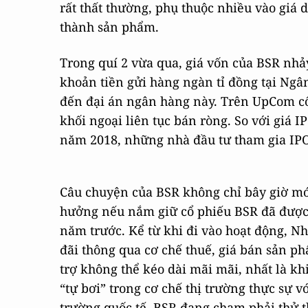
rất thất thường, phụ thuộc nhiều vào giá 
thành sản phẩm.
Trong quí 2 vừa qua, giá vốn của BSR nhảy
khoản tiền gửi hàng ngàn tỉ đồng tại Ngâ
đến đại án ngân hàng này. Trên UpCom cổ
khối ngoại liên tục bán ròng. So với giá 
năm 2018, những nhà đầu tư tham gia IPO 
Câu chuyện của BSR không chỉ bây giờ mới
hưởng nếu nắm giữ cổ phiếu BSR đã được 
năm trước. Kể từ khi đi vào hoạt động, 
đãi thông qua cơ chế thuế, giá bán sản p
trợ không thể kéo dài mãi mãi, nhất là kh
“tự bơi” trong cơ chế thị trường thực sự v
trường quốc tế, BSR đang chạm phải thử t