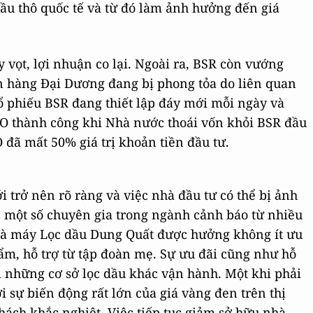
dầu thô quốc tế và từ đó làm ảnh hưởng đến giá
 vọt, lợi nhuận co lại. Ngoài ra, BSR còn vướng
n hàng Đại Dương đang bị phong tỏa do liên quan
 phiếu BSR đang thiết lập đáy mới mỗi ngày và
IPO thành công khi Nhà nước thoái vốn khỏi BSR đầu
đã mất 50% giá trị khoản tiền đầu tư.
 trở nên rõ ràng và việc nhà đầu tư có thể bị ảnh
một số chuyên gia trong ngành cảnh báo từ nhiều
Nhà máy Lọc dầu Dung Quất được hưởng không ít ưu
hẩm, hỗ trợ từ tập đoàn mẹ. Sự ưu đãi cũng như hỗ
i những cơ sở lọc dầu khác vận hành. Một khi phải
ới sự biến động rất lớn của giá vàng đen trên thị
hách khắc nghiệt. Việc tiếp tục giảm sở hữu nhà