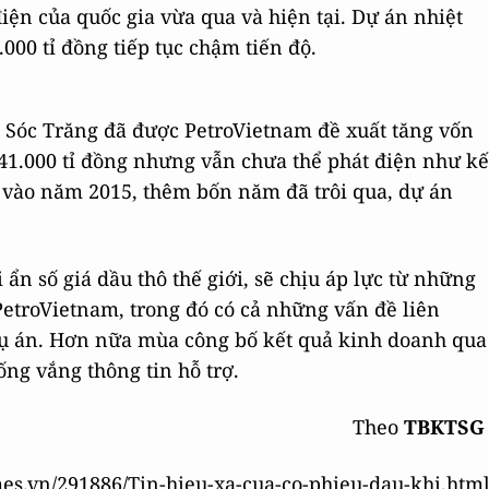
điện của quốc gia vừa qua và hiện tại. Dự án nhiệt
000 tỉ đồng tiếp tục chậm tiến độ.
i Sóc Trăng đã được PetroVietnam đề xuất tăng vốn
 41.000 tỉ đồng nhưng vẫn chưa thể phát điện như kế
 vào năm 2015, thêm bốn năm đã trôi qua, dự án
 ẩn số giá dầu thô thế giới, sẽ chịu áp lực từ những
PetroVietnam, trong đó có cả những vấn đề liên
 vụ án. Hơn nữa mùa công bố kết quả kinh doanh qua
rống vắng thông tin hỗ trợ.
Theo
TBKTS
mes.vn/291886/Tin-hieu-xa-cua-co-phieu-dau-khi.htm