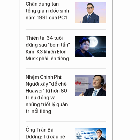
Chân dung tân
tổng giám đốc sinh
năm 1991 của PC1
Thiên tài 34 tuổi
đứng sau "bom tấn"
Kimi K3 khiến Elon
Musk phải lên tiếng
Nhậm Chính Phi:
Người xây "đế chế
Huawei" từ hơn 80
triệu đồng và
những triết lý quản
trị nổi tiếng
G
Ông Trần Bá
Dương: Từ cậu bé
l