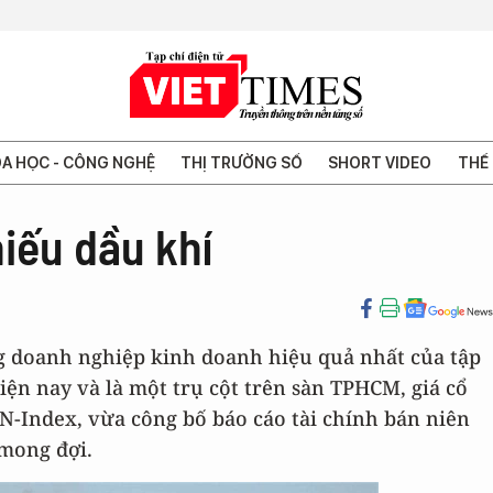
A HỌC - CÔNG NGHỆ
THỊ TRƯỜNG SỐ
SHORT VIDEO
THẾ 
hiếu dầu khí
g doanh nghiệp kinh doanh hiệu quả nhất của tập
ện nay và là một trụ cột trên sàn TPHCM, giá cổ
N-Index, vừa công bố báo cáo tài chính bán niên
 mong đợi.