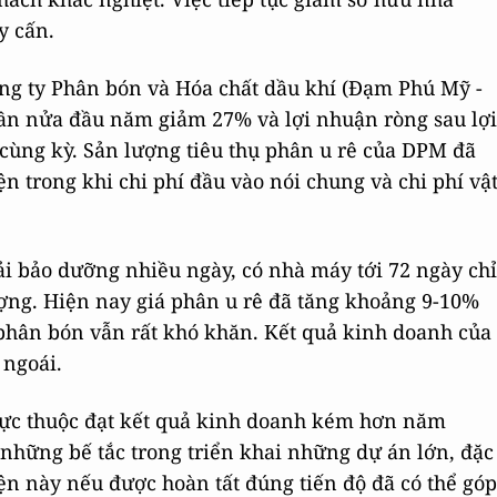
y cấn.
ng ty Phân bón và Hóa chất dầu khí (Đạm Phú Mỹ -
ần nửa đầu năm giảm 27% và lợi nhuận ròng sau lợi
 cùng kỳ. Sản lượng tiêu thụ phân u rê của DPM đã
n trong khi chi phí đầu vào nói chung và chi phí vậ
 bảo dưỡng nhiều ngày, có nhà máy tới 72 ngày chỉ
ợng. Hiện nay giá phân u rê đã tăng khoảng 9-10%
hân bón vẫn rất khó khăn. Kết quả kinh doanh của
 ngoái.
rực thuộc đạt kết quả kinh doanh kém hơn năm
 những bế tắc trong triển khai những dự án lớn, đặc
ện này nếu được hoàn tất đúng tiến độ đã có thể góp