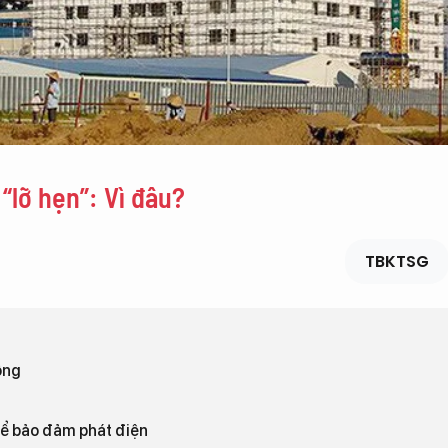
“lỡ hẹn”: Vì đâu?
TBKTSG
ông
để bảo đảm phát điện