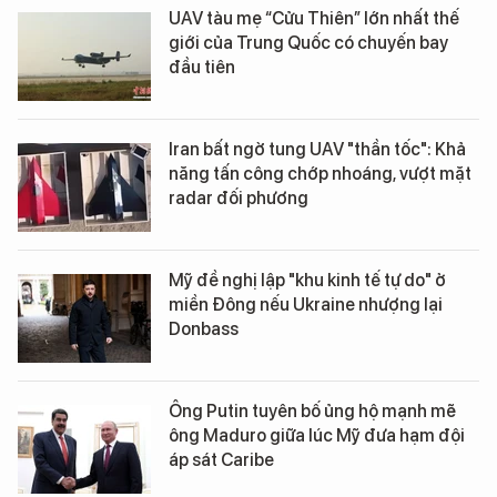
UAV tàu mẹ “Cửu Thiên” lớn nhất thế
giới của Trung Quốc có chuyến bay
đầu tiên
Iran bất ngờ tung UAV "thần tốc": Khả
năng tấn công chớp nhoáng, vượt mặt
radar đối phương
Mỹ đề nghị lập "khu kinh tế tự do" ở
miền Đông nếu Ukraine nhượng lại
Donbass
Ông Putin tuyên bố ủng hộ mạnh mẽ
ông Maduro giữa lúc Mỹ đưa hạm đội
áp sát Caribe