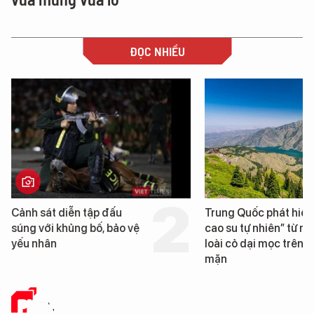
ĐỌC NHIỀU
h sát diễn tập đấu
Trung Quốc phát hiện “mỏ
g với khủng bố, bảo vệ
cao su tự nhiên” từ một
 nhân
loài cỏ dại mọc trên đất
mặn
PHÂN TÍCH