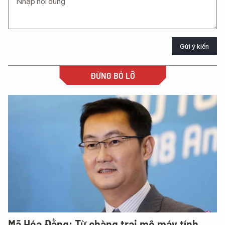
Gửi ý kiến
ĐỪNG BỎ LỠ
Mã Hóa Đằng: Từ chàng trai mê máy tính