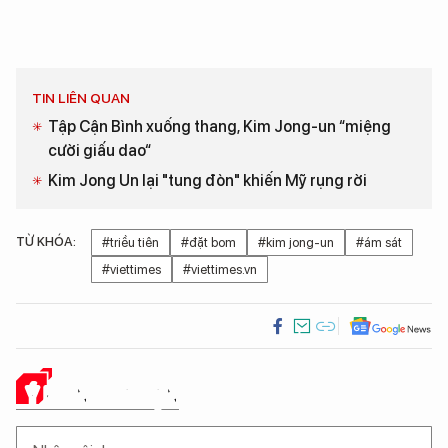
TIN LIÊN QUAN
Tập Cận Bình xuống thang, Kim Jong-un “miệng
cười giấu dao“
Kim Jong Un lại "tung đòn" khiến Mỹ rụng rời
TỪ KHÓA:
#triều tiên
#đặt bom
#kim jong-un
#ám sát
#viettimes
#viettimes.vn
Ý KIẾN CỦA BẠN