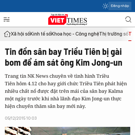
Đăng nhập
Xã hội số
Kinh tế số
Khoa học - Công nghệ
Thị trường số
Th
Tin đồn sân bay Triều Tiên bị gài
bom để ám sát ông Kim Jong-un
Trang tin NK News chuyên về tình hình Triều
Tiên hôm 4.12 cho hay giới chức Triều Tiên phát hiện
nhiều chất nổ được đặt trên mái của sân bay Kalma
một ngày trước khi nhà lãnh đạo Kim Jong-un thực
hiện chuyến thăm sân bay mới này.
05/12/2015 10:03