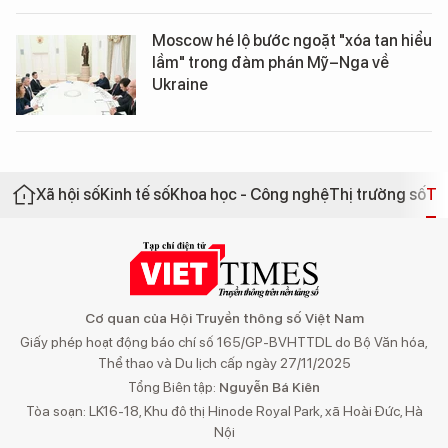
Moscow hé lộ bước ngoặt "xóa tan hiểu
lầm" trong đàm phán Mỹ–Nga về
Ukraine
Xã hội số
Kinh tế số
Khoa học - Công nghệ
Thị trường số
Th
Cơ quan của Hội Truyền thông số Việt Nam
Giấy phép hoạt động báo chí số 165/GP-BVHTTDL do Bộ Văn hóa,
Thể thao và Du lịch cấp ngày 27/11/2025
Tổng Biên tập:
Nguyễn Bá Kiên
Tòa soạn: LK16-18, Khu đô thị Hinode Royal Park, xã Hoài Đức, Hà
Nội