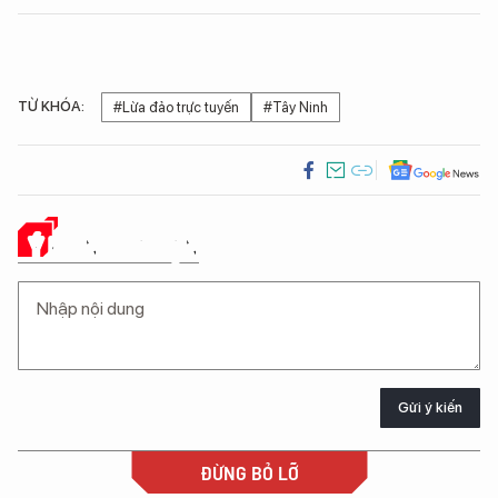
TỪ KHÓA:
#Lừa đảo trực tuyến
#Tây Ninh
Ý KIẾN CỦA BẠN
Gửi ý kiến
ĐỪNG BỎ LỠ