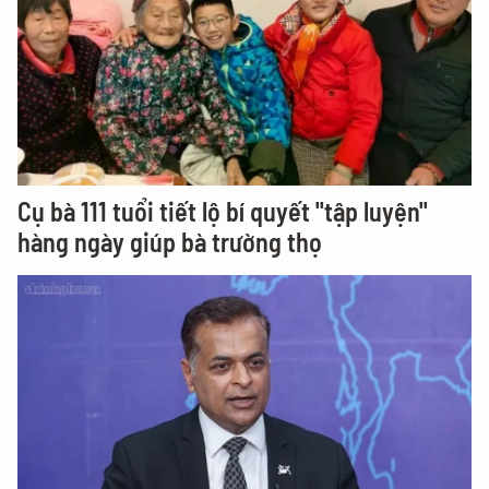
Cụ bà 111 tuổi tiết lộ bí quyết "tập luyện"
hàng ngày giúp bà trường thọ