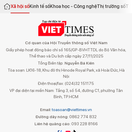
Xã hội số
Kinh tế số
Khoa học - Công nghệ
Thị trường số
Th
Cơ quan của Hội Truyền thông số Việt Nam
Giấy phép hoạt động báo chí số 165/GP-BVHTTDL do Bộ Văn hóa,
Thể thao và Du lịch cấp ngày 27/11/2025
Tổng Biên tập:
Nguyễn Bá Kiên
Tòa soạn: LK16-18, Khu đô thị Hinode Royal Park, xã Hoài Đức, Hà
Nội
Điện thoại/fax: (024)32 151175
VP đại diện tại miền Nam: Tầng 3, số 54, đường C1, phường Tân
Bình, TP.HCM
Email:
toasoan@viettimes.vn
Đường dây nóng:
0862 774 832
Liên hệ quảng cáo:
093 228 8166