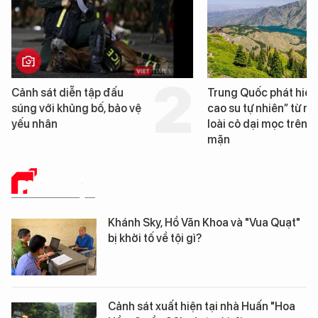
Cảnh sát diễn tập đấu
Trung Quốc phát hiện
súng với khủng bố, bảo vệ
cao su tự nhiên” từ m
yếu nhân
loài cỏ dại mọc trên đ
mặn
PHÁP LUẬT
Khánh Sky, Hồ Văn Khoa và "Vua Quạt"
bị khởi tố về tội gì?
Cảnh sát xuất hiện tại nhà Huấn "Hoa