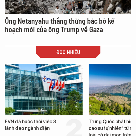
Ông Netanyahu thẳng thừng bác bỏ kế
hoạch mới của ông Trump về Gaza
ĐỌC NHIỀU
hôi việc 3
Trung Quốc phát hiện “mỏ
nh điện
cao su tự nhiên” từ một
loài cỏ dại mọc trên đất