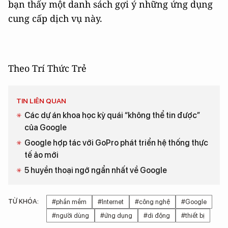
bạn thấy một danh sách gợi ý những ứng dụng
cung cấp dịch vụ này.
Theo Trí Thức Trẻ
TIN LIÊN QUAN
Các dự án khoa học kỳ quái “không thể tin được”
của Google
Google hợp tác với GoPro phát triển hệ thống thực
tế ảo mới
5 huyền thoại ngớ ngẩn nhất về Google
TỪ KHÓA:
#phần mềm
#Internet
#công nghệ
#Google
#người dùng
#ứng dụng
#di động
#thiết bị