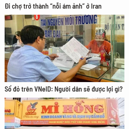
Đi chợ trở thành “nỗi ám ảnh” ở Iran
Sổ đỏ trên VNeID: Người dân sẽ được lợi gì?