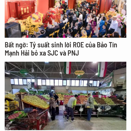
Bất ngờ: Tỷ suất sinh lời ROE của Bảo Tín
Mạnh Hải bỏ xa SJC và PNJ