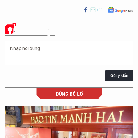
Ý KIẾN CỦA BẠN
Gửi ý kiến
ĐỪNG BỎ LỠ