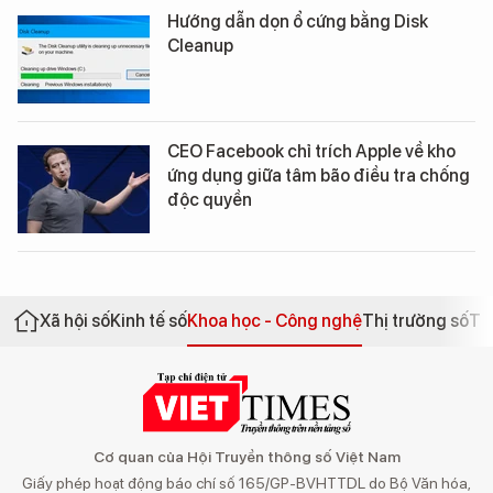
Hướng dẫn dọn ổ cứng bằng Disk
Cleanup
CEO Facebook chỉ trích Apple về kho
ứng dụng giữa tâm bão điều tra chống
độc quyền
Xã hội số
Kinh tế số
Khoa học - Công nghệ
Thị trường số
Th
Cơ quan của Hội Truyền thông số Việt Nam
Giấy phép hoạt động báo chí số 165/GP-BVHTTDL do Bộ Văn hóa,