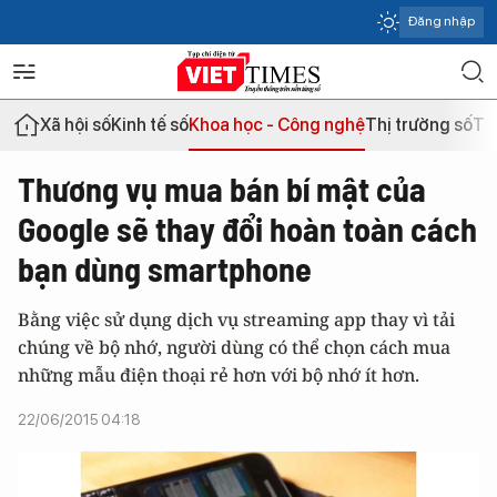
Đăng nhập
Xã hội số
Kinh tế số
Khoa học - Công nghệ
Thị trường số
Th
Thương vụ mua bán bí mật của
Google sẽ thay đổi hoàn toàn cách
bạn dùng smartphone
Bằng việc sử dụng dịch vụ streaming app thay vì tải
chúng về bộ nhớ, người dùng có thể chọn cách mua
những mẫu điện thoại rẻ hơn với bộ nhớ ít hơn.
22/06/2015 04:18