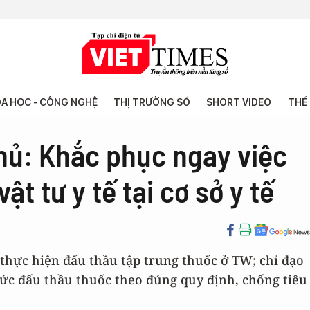
A HỌC - CÔNG NGHỆ
THỊ TRƯỜNG SỐ
SHORT VIDEO
THẾ 
hủ: Khắc phục ngay việc
vật tư y tế tại cơ sở y tế
 thực hiện đấu thầu tập trung thuốc ở TW; chỉ đạo
chức đấu thầu thuốc theo đúng quy định, chống tiêu