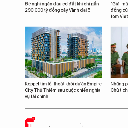
Đề nghị ngăn đầu cơ đất khi chi gần
"Giải mã
290.000 tỷ đồng xây Vành đai 5
đồng củ
tóm Vie
Keppel tìm lối thoát khỏi dự án Empire
Những ph
City Thủ Thiêm sau cuộc chiến nghĩa
Chủ tịch
vụ tài chính
THUỐC VÀ CUỘC SỐNG