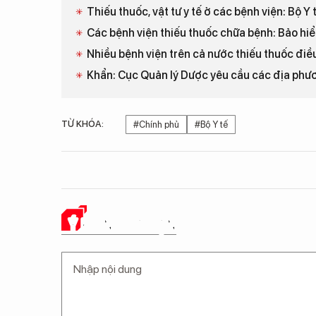
Thiếu thuốc, vật tư y tế ở các bệnh viện: Bộ Y t
Các bệnh viện thiếu thuốc chữa bệnh: Bảo hiể
Nhiều bệnh viện trên cả nước thiếu thuốc điề
Khẩn: Cục Quản lý Dược yêu cầu các địa phươn
TỪ KHÓA:
#Chính phủ
#Bộ Y tế
Ý KIẾN CỦA BẠN