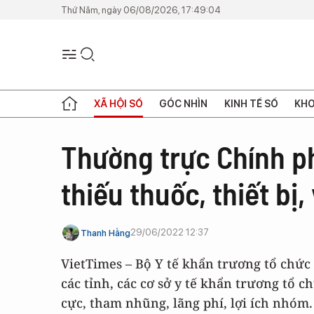
Thứ Năm, ngày 06/08/2026, 17:49:04
XÃ HỘI SỐ
GÓC NHÌN
KINH TẾ SỐ
KHO
Thường trực Chính p
thiếu thuốc, thiết bị, 
29/06/2022 12:37
Thanh Hằng
VietTimes – Bộ Y tế khẩn trương tổ chức
các tỉnh, các cơ sở y tế khẩn trương tổ 
cực, tham nhũng, lãng phí, lợi ích nhóm.