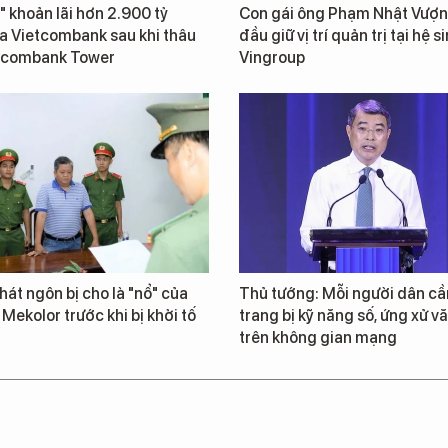
" khoản lãi hơn 2.900 tỷ
Con gái ông Phạm Nhật Vượn
a Vietcombank sau khi thâu
đầu giữ vị trí quản trị tại hệ s
tcombank Tower
Vingroup
át ngôn bị cho là "nổ" của
Thủ tướng: Mỗi người dân cầ
 Mekolor trước khi bị khởi tố
trang bị kỹ năng số, ứng xử v
trên không gian mạng