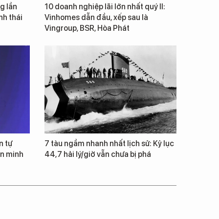
g lần
10 doanh nghiệp lãi lớn nhất quý II:
inh thái
Vinhomes dẫn đầu, xếp sau là
Vingroup, BSR, Hòa Phát
n tự
7 tàu ngầm nhanh nhất lịch sử: Kỷ lục
ăn minh
44,7 hải lý/giờ vẫn chưa bị phá