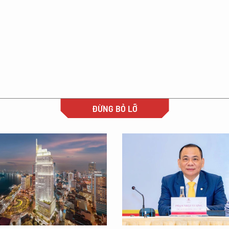
ĐỪNG BỎ LỠ