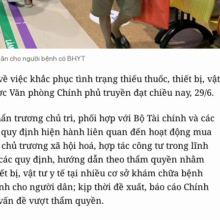
ó khăn cho người bệnh có BHYT
 việc khắc phục tình trạng thiếu thuốc, thiết bị, vật
ợc Văn phòng Chính phủ truyền đạt chiều nay, 29/6.
n trương chủ trì, phối hợp với Bộ Tài chính và các
ác quy định hiện hành liên quan đến hoạt động mua
, chủ trương xã hội hoá, hợp tác công tư trong lĩnh
2 các quy định, hướng dẫn theo thẩm quyền nhằm
ết bị, vật tư y tế tại nhiều cơ sở khám chữa bệnh
h cho người dân; kịp thời đề xuất, báo cáo Chính
vấn đề vượt thẩm quyền.