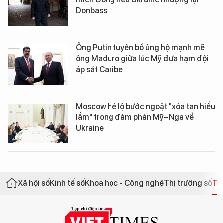
Donbass
Ông Putin tuyên bố ủng hộ mạnh mẽ
ông Maduro giữa lúc Mỹ đưa hạm đội
áp sát Caribe
Moscow hé lộ bước ngoặt "xóa tan hiểu
lầm" trong đàm phán Mỹ–Nga về
Ukraine
Xã hội số
Kinh tế số
Khoa học - Công nghệ
Thị trường số
Th