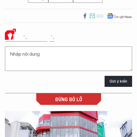
Ý KIẾN CỦA BẠN
Gửi ý kiến
ĐỪNG BỎ LỠ