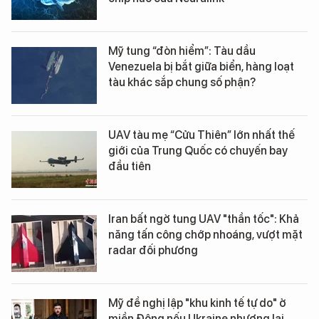
Mỹ tung “đòn hiểm”: Tàu dầu
Venezuela bị bắt giữa biển, hàng loạt
tàu khác sắp chung số phận?
UAV tàu mẹ “Cửu Thiên” lớn nhất thế
giới của Trung Quốc có chuyến bay
đầu tiên
Iran bất ngờ tung UAV "thần tốc": Khả
năng tấn công chớp nhoáng, vượt mặt
radar đối phương
Mỹ đề nghị lập "khu kinh tế tự do" ở
miền Đông nếu Ukraine nhượng lại