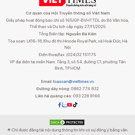
Cơ quan của Hội Truyền thông số Việt Nam
Giấy phép hoạt động báo chí số 165/GP-BVHTTDL do Bộ Văn hóa,
Thể thao và Du lịch cấp ngày 27/11/2025
Tổng Biên tập:
Nguyễn Bá Kiên
Tòa soạn: LK16-18, Khu đô thị Hinode Royal Park, xã Hoài Đức, Hà
Nội
Điện thoại/fax: (024)32 151175
VP đại diện tại miền Nam: Tầng 3, số 54, đường C1, phường Tân
Bình, TP.HCM
Email:
toasoan@viettimes.vn
Đường dây nóng:
0862 774 832
Liên hệ quảng cáo:
093 228 8166
® Chỉ được đăng tải nội dung thông tin khi có sự đồng ý bằng văn