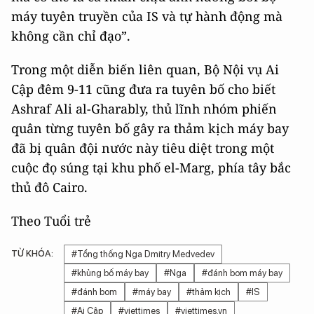
máy tuyên truyền của IS và tự hành động mà
không cần chỉ đạo”.
Trong một diễn biến liên quan, Bộ Nội vụ Ai
Cập đêm 9-11 cũng đưa ra tuyên bố cho biết
Ashraf Ali al-Gharably, thủ lĩnh nhóm phiến
quân từng tuyên bố gây ra thảm kịch máy bay
đã bị quân đội nước này tiêu diệt trong một
cuộc đọ súng tại khu phố el-Marg, phía tây bắc
thủ đô Cairo.
Theo Tuổi trẻ
TỪ KHÓA:
#Tổng thống Nga Dmitry Medvedev
#khủng bố máy bay
#Nga
#đánh bom máy bay
#đánh bom
#máy bay
#thảm kịch
#IS
#Ai Cập
#viettimes
#viettimes.vn