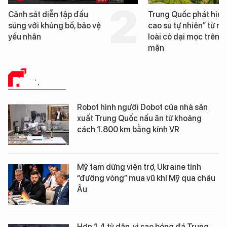
Cảnh sát diễn tập đấu
Trung Quốc phát hiện
súng với khủng bố, bảo vệ
cao su tự nhiên” từ mộ
yếu nhân
loài cỏ dại mọc trên đ
mặn
PHÂN TÍCH
Robot hình người Dobot của nhà sản
xuất Trung Quốc nấu ăn từ khoảng
cách 1.800 km bằng kính VR
Mỹ tạm dừng viện trợ, Ukraine tính
“đường vòng” mua vũ khí Mỹ qua châu
Âu
Hơn 1,4 tỷ dân, vì sao bóng đá Trung