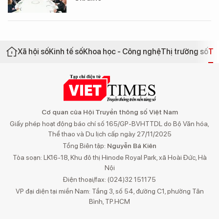
Xã hội số
Kinh tế số
Khoa học - Công nghệ
Thị trường số
Th
Cơ quan của Hội Truyền thông số Việt Nam
Giấy phép hoạt động báo chí số 165/GP-BVHTTDL do Bộ Văn hóa,
Thể thao và Du lịch cấp ngày 27/11/2025
Tổng Biên tập:
Nguyễn Bá Kiên
Tòa soạn: LK16-18, Khu đô thị Hinode Royal Park, xã Hoài Đức, Hà
Nội
Điện thoại/fax: (024)32 151175
VP đại diện tại miền Nam: Tầng 3, số 54, đường C1, phường Tân
Bình, TP.HCM