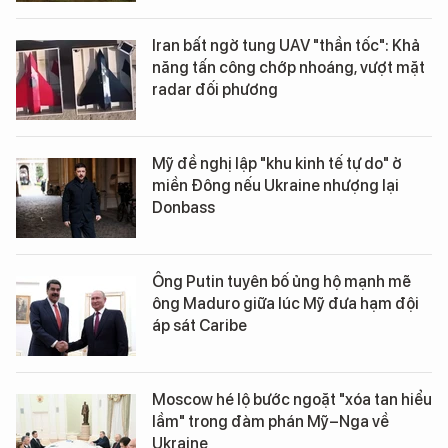
Iran bất ngờ tung UAV "thần tốc": Khả
năng tấn công chớp nhoáng, vượt mặt
radar đối phương
Mỹ đề nghị lập "khu kinh tế tự do" ở
miền Đông nếu Ukraine nhượng lại
Donbass
Ông Putin tuyên bố ủng hộ mạnh mẽ
ông Maduro giữa lúc Mỹ đưa hạm đội
áp sát Caribe
Moscow hé lộ bước ngoặt "xóa tan hiểu
lầm" trong đàm phán Mỹ–Nga về
Ukraine