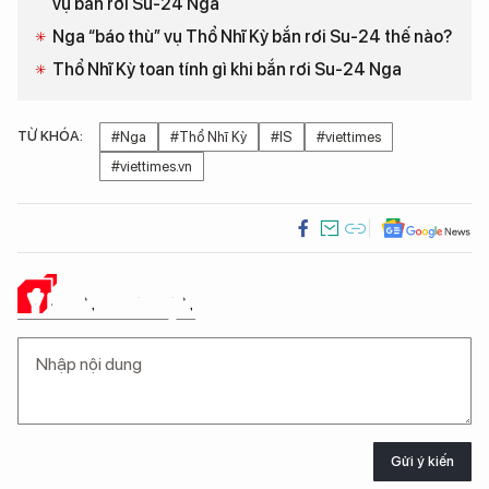
vụ bắn rơi Su-24 Nga
Nga “báo thù” vụ Thổ Nhĩ Kỳ bắn rơi Su-24 thế nào?
Thổ Nhĩ Kỳ toan tính gì khi bắn rơi Su-24 Nga
TỪ KHÓA:
#Nga
#Thổ Nhĩ Kỳ
#IS
#viettimes
#viettimes.vn
Ý KIẾN CỦA BẠN
Gửi ý kiến