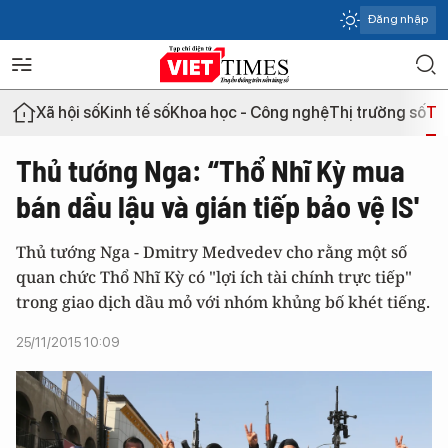
Đăng nhập
Xã hội số
Kinh tế số
Khoa học - Công nghệ
Thị trường số
Th
Thủ tướng Nga: “Thổ Nhĩ Kỳ mua
bán dầu lậu và gián tiếp bảo vệ IS'
Thủ tướng Nga - Dmitry Medvedev cho rằng một số
quan chức Thổ Nhĩ Kỳ có "lợi ích tài chính trực tiếp"
trong giao dịch dầu mỏ với nhóm khủng bố khét tiếng.
25/11/2015 10:09