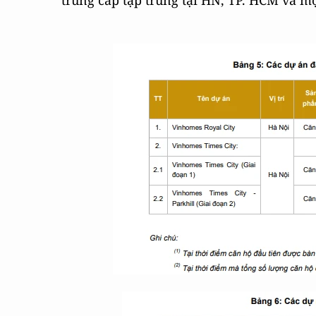
trung cấp tập trung tại HN, TP. HCM và mộ