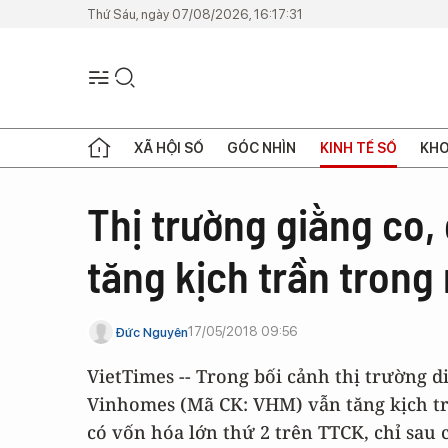
Thứ Sáu, ngày 07/08/2026, 16:17:31
XÃ HỘI SỐ
GÓC NHÌN
KINH TẾ SỐ
KHO
Thị trường giằng co
tăng kịch trần trong
17/05/2018 09:56
Đức Nguyên
VietTimes -- Trong bối cảnh thị trường 
Vinhomes (Mã CK: VHM) vẫn tăng kịch trầ
có vốn hóa lớn thứ 2 trên TTCK, chỉ sau 