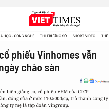
A HỌC - CÔNG NGHỆ
THỊ TRƯỜNG SỐ
SHORT VIDEO
THẾ 
, cổ phiếu Vinhomes vẫn
 ngày chào sàn
diễn biến giằng co, cổ phiếu VHM của CTCP
n, đóng cửa ở mức 110.500đ/cp, trở thành công ty
công ty mẹ là tập đoàn Vingroup.