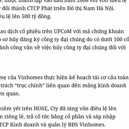
, được thành lập vào đầu năm 2008 với vốn điều lệ
y đổi thành CTCP Phát triển Đô thị Nam Hà Nội.
u lệ lên 500 tỷ đồng.
iao dịch cổ phiếu trên UPCoM với mã chứng khoán
 sơ hủy đăng ký công ty đại chúng do có dưới 100 c
nh công văn về việc hủy công ty đại chúng đối với
 mẹ của Vinhomes thực hiện kế hoạch tái cơ cấu toàn
 trách “trục chính” liên quan đến mảng kinh doanh
ên quan.
 niêm yết trên HOSE, Cty đã tăng vốn điều lệ lên
 riêng lẻ, trả cổ tức bằng cổ phần và sáp nhập
CTCP Kinh doanh và quản lý BĐS Vinhomes.