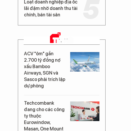
Loạt doanh nghiệp địa ốc
lãi đậm nhờ doanh thu tài
chính, bán tài sản
TIN MỚI
ACV "ôm" gần
2.700 tỷ đồng nợ
xấu Bamboo
Airways, SGN và
Sasco phải trích lập
dự phòng
Techcombank
đang cho các công
ty thuộc
Eurowindow,
Masan, One Mount