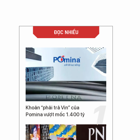
ĐỌC NHIỀU
Khoản “phải trả Vin” của
Pomina vượt mốc 1.400 tỷ