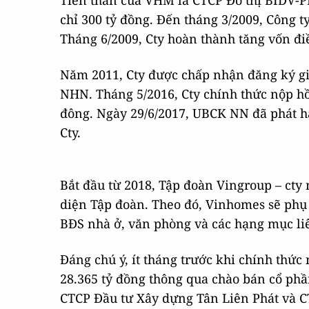
Tiền thân của VHM là CTCP Đô thị BIDV-PP
chỉ 300 tỷ đồng. Đến tháng 3/2009, Công t
Tháng 6/2009, Cty hoàn thành tăng vốn điề
Năm 2011, Cty được chấp nhận đăng ký g
NHN. Tháng 5/2016, Cty chính thức nộp hồ
đông. Ngày 29/6/2017, UBCK NN đã phát hà
Cty.
Bắt đầu từ 2018, Tập đoàn Vingroup – cty
diện Tập đoàn. Theo đó, Vinhomes sẽ phụ
BĐS nhà ở, văn phòng và các hạng mục li
Đáng chú ý, ít tháng trước khi chính thức
28.365 tỷ đồng thông qua chào bán cổ phần
CTCP Đầu tư Xây dựng Tân Liên Phát và 