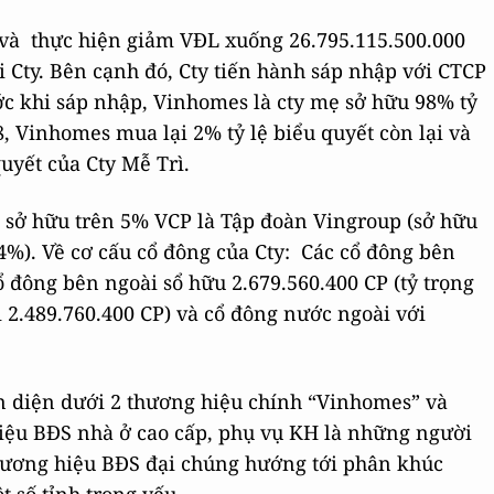
 và thực hiện giảm VĐL xuống 26.795.115.500.000
 Cty. Bên cạnh đó, Cty tiến hành sáp nhập với CTCP
rước khi sáp nhập, Vinhomes là cty mẹ sở hữu 98% tỷ
8, Vinhomes mua lại 2% tỷ lệ biểu quyết còn lại và
quyết của Cty Mễ Trì.
 sở hữu trên 5% VCP là Tập đoàn Vingroup (sở hữu
%). Về cơ cấu cổ đông của Cty: Các cổ đông bên
ổ đông bên ngoài sổ hữu 2.679.560.400 CP (tỷ trọng
 2.489.760.400 CP) và cổ đông nước ngoài với
n diện dưới 2 thương hiệu chính “Vinhomes” và
hiệu BĐS nhà ở cao cấp, phụ vụ KH là những người
 thương hiệu BĐS đại chúng hướng tới phân khúc