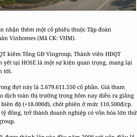
ón nhận thêm một cổ phiếu thuộc Tập đoàn
 phần Vinhomes (Mã CK: VHM).
ĐQT kiêm Tổng GĐ Vingroup, Thành viên HĐQT
yết tại HOSE là một sự kiện quan trọng, mang lại
 tới.
ong đợt này là 2.679.611.550 cổ phần. Giá tham
ao dịch toàn thị trường trong hôm nay diễn ra giằng
biên độ (+18.000đ), chốt phiên ở mức 110.500đ/cp.
tỷ đồng, trở thành doanh nghiệp có vốn hóa lớn thứ
group.