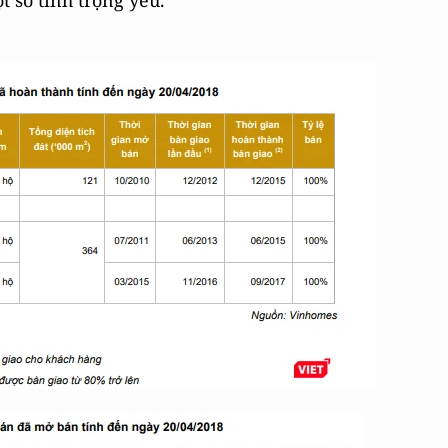
t số tỉnh trọng yếu.