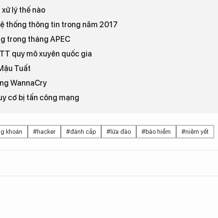
 xử lý thế nào
ệ thống thông tin trong năm 2017
ng trong tháng APEC
NTT quy mô xuyên quốc gia
 Mậu Tuất
mạng WannaCry
guy cơ bị tấn công mạng
ng khoán
#hacker
#đánh cắp
#lừa đảo
#bảo hiểm
#niêm yết