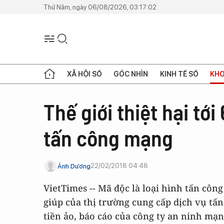
Thứ Năm, ngày 06/08/2026, 03:17:02
XÃ HỘI SỐ
GÓC NHÌN
KINH TẾ SỐ
KHO
Thế giới thiệt hại tớ
tấn công mạng
22/02/2018 04:48
Ánh Dương
VietTimes -- Mã độc là loại hình tấn côn
giúp của thị trường cung cấp dịch vụ tấ
tiền ảo, báo cáo của công ty an ninh m