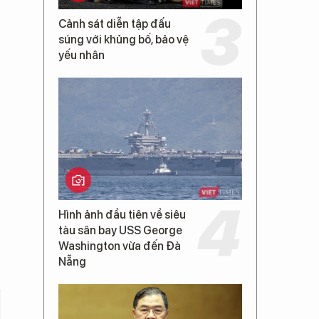
Cảnh sát diễn tập đấu
súng với khủng bố, bảo vệ
yếu nhân
Hình ảnh đầu tiên về siêu
tàu sân bay USS George
Washington vừa đến Đà
Nẵng