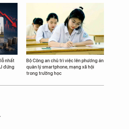
lỗ nhất
Bộ Công an chủ trì việc lên phương án
NJ đứng
quản lý smartphone, mạng xã hội
trong trường học
ư