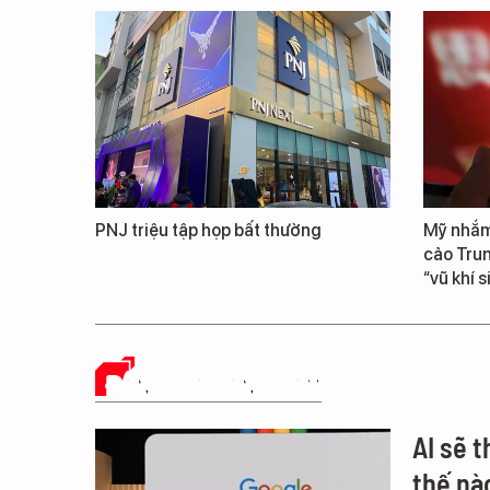
PNJ triệu tập họp bất thường
Mỹ nhắm
cảo Tru
“vũ khí 
ĐÁNH GIÁ SẢN PHẨM
AI sẽ 
thế nà