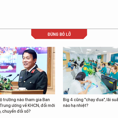
ĐỪNG BỎ LỠ
ộ trưởng nào tham gia Ban
Big 4 cũng "chạy đua", lãi suấ
 Trung ương về KHCN, đổi mới
nào hạ nhiệt?
, chuyển đổi số?