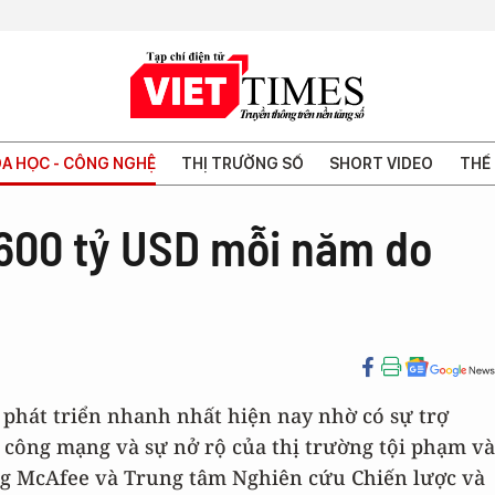
A HỌC - CÔNG NGHỆ
THỊ TRƯỜNG SỐ
SHORT VIDEO
THẾ 
i 600 tỷ USD mỗi năm do
g phát triển nhanh nhất hiện nay nhờ có sự trợ
n công mạng và sự nở rộ của thị trường tội phạm và
ạng McAfee và Trung tâm Nghiên cứu Chiến lược và