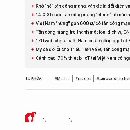
Khó “né” tấn công mạng, vấn đề là đối diện và
14.000 cuộc tấn công mạng “nhắm” tới các h
Việt Nam "hứng" gần 600 sự cố tấn công mạ
Tấn công mạng trở thành một loại dịch vụ C
170 website tại Việt Nam bị tấn công dịp Tết
Mỹ sẽ đổ lỗi cho Triều Tiên về vụ tấn công 
Cảnh báo: 70% thiết bị IoT tại Việt Nam có n
TỪ KHÓA:
#Mcafee
#mã độc
#sàn giao dịch chứ
Ý KIẾN CỦA BẠN