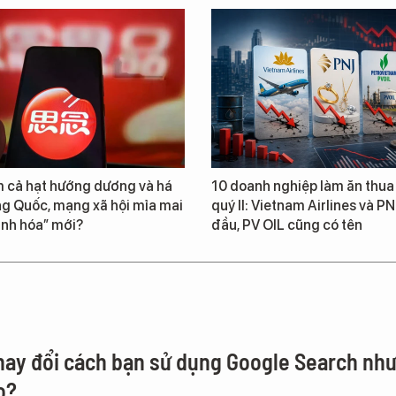
 cả hạt hướng dương và há
10 doanh nghiệp làm ăn thua 
ng Quốc, mạng xã hội mỉa mai
quý II: Vietnam Airlines và P
sinh hóa” mới?
đầu, PV OIL cũng có tên
thay đổi cách bạn sử dụng Google Search nh
o?