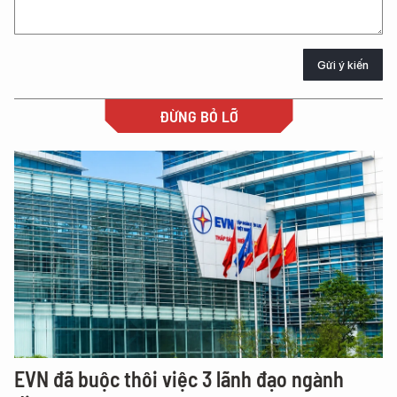
Gửi ý kiến
ĐỪNG BỎ LỠ
EVN đã buộc thôi việc 3 lãnh đạo ngành