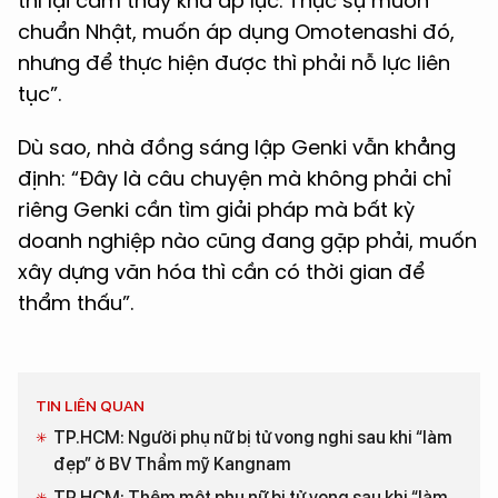
thì lại cảm thấy khá áp lực. Thực sự muốn
chuẩn Nhật, muốn áp dụng Omotenashi đó,
nhưng để thực hiện được thì phải nỗ lực liên
tục”.
Dù sao, nhà đồng sáng lập Genki vẫn khẳng
định: “Đây là câu chuyện mà không phải chỉ
riêng Genki cần tìm giải pháp mà bất kỳ
doanh nghiệp nào cũng đang gặp phải, muốn
xây dựng văn hóa thì cần có thời gian để
thẩm thấu”.
TIN LIÊN QUAN
TP.HCM: Người phụ nữ bị tử vong nghi sau khi “làm
đẹp” ở BV Thẩm mỹ Kangnam
TP.HCM: Thêm một phụ nữ bị tử vong sau khi “làm