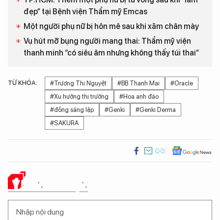
đẹp” tại Bệnh viện Thẩm mỹ Emcas
Một người phụ nữ bị hôn mê sau khi xăm chân mày
Vụ hút mỡ bụng người mang thai: Thẩm mỹ viện
thanh minh “có siêu âm nhưng không thấy túi thai“
TỪ KHÓA:
#Trương Thị Nguyệt
#BB Thanh Mai
#Oracle
#Xu hướng thị trường
#Hoa anh đào
#đồng sáng lập
#Genki
#Genki Derma
#SAKURA
Ý KIẾN CỦA BẠN