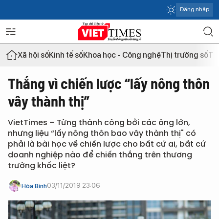
Đăng nhập
Xã hội số
Kinh tế số
Khoa học - Công nghệ
Thị trường số
Th
Thắng vì chiến lược “lấy nông thôn
vây thành thị”
VietTimes – Từng thành công bởi các ông lớn,
nhưng liệu “lấy nông thôn bao vây thành thị" có
phải là bài học về chiến lược cho bất cứ ai, bất cứ
doanh nghiệp nào để chiến thắng trên thương
trường khốc liệt?
03/11/2019 23:06
Hòa Bình