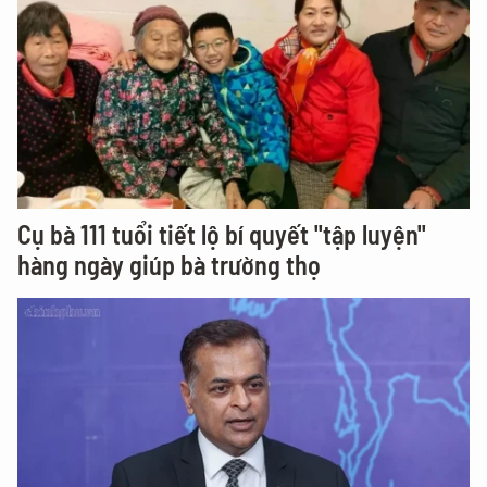
Cụ bà 111 tuổi tiết lộ bí quyết "tập luyện"
hàng ngày giúp bà trường thọ