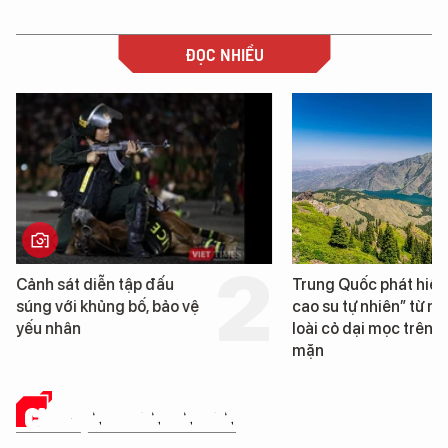
ĐỌC NHIỀU
Trung Quốc phát hiện “mỏ
Loạt dự án bất độ
cao su tự nhiên” từ một
Đà Nẵng sắp bị ki
loài cỏ dại mọc trên đất
mặn
CHUYỆN DOANH NHÂN