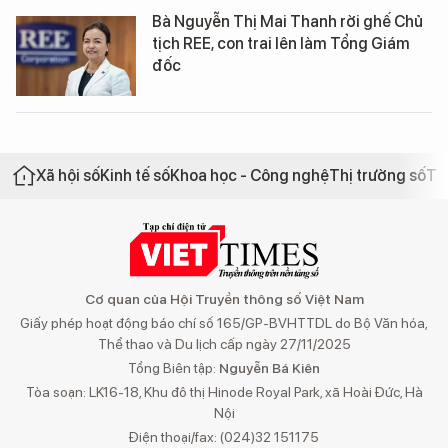
Bà Nguyễn Thị Mai Thanh rời ghế Chủ
tịch REE, con trai lên làm Tổng Giám
đốc
Xã hội số
Kinh tế số
Khoa học - Công nghệ
Thị trường số
Th
Cơ quan của Hội Truyền thông số Việt Nam
Giấy phép hoạt động báo chí số 165/GP-BVHTTDL do Bộ Văn hóa,
Thể thao và Du lịch cấp ngày 27/11/2025
Tổng Biên tập:
Nguyễn Bá Kiên
Tòa soạn: LK16-18, Khu đô thị Hinode Royal Park, xã Hoài Đức, Hà
Nội
Điện thoại/fax: (024)32 151175