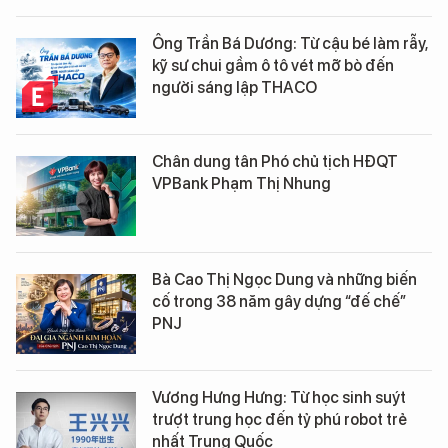
Ông Trần Bá Dương: Từ cậu bé làm rẫy,
kỹ sư chui gầm ô tô vét mỡ bò đến
người sáng lập THACO
Chân dung tân Phó chủ tịch HĐQT
VPBank Phạm Thị Nhung
Bà Cao Thị Ngọc Dung và những biến
cố trong 38 năm gây dựng “đế chế”
PNJ
Vương Hưng Hưng: Từ học sinh suýt
trượt trung học đến tỷ phú robot trẻ
nhất Trung Quốc