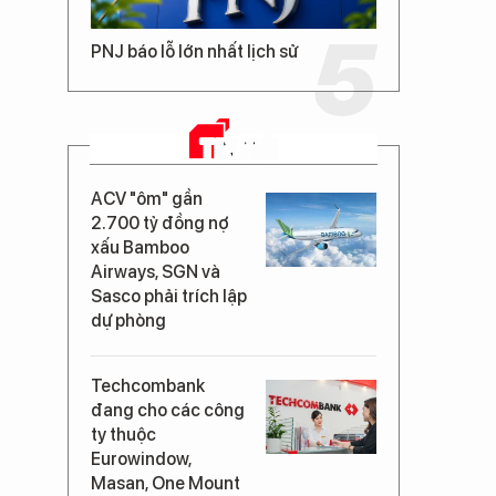
PNJ báo lỗ lớn nhất lịch sử
TIN MỚI
ACV "ôm" gần
2.700 tỷ đồng nợ
xấu Bamboo
Airways, SGN và
Sasco phải trích lập
dự phòng
Techcombank
đang cho các công
ty thuộc
Eurowindow,
Masan, One Mount