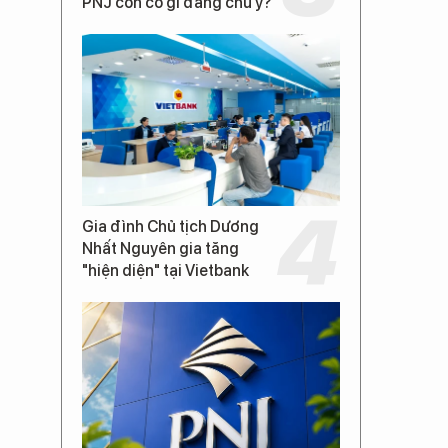
PNJ còn có gì đáng chú ý?
Gia đình Chủ tịch Dương
Nhất Nguyên gia tăng
"hiện diện" tại Vietbank