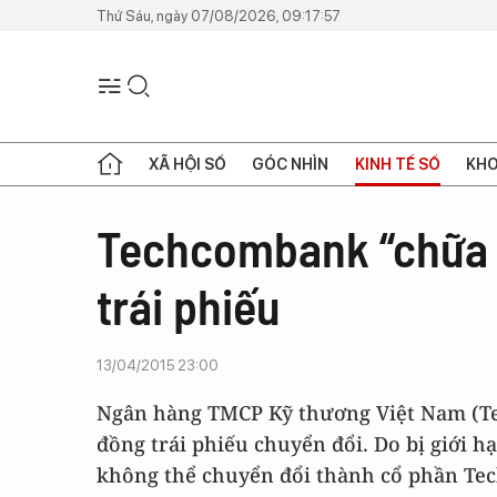
Thứ Sáu, ngày 07/08/2026, 09:17:57
XÃ HỘI SỐ
GÓC NHÌN
KINH TẾ SỐ
KHO
Techcombank “chữa c
trái phiếu
13/04/2015 23:00
Ngân hàng TMCP Kỹ thương Việt Nam (Te
đồng trái phiếu chuyển đổi. Do bị giới h
không thể chuyển đổi thành cổ phần Te