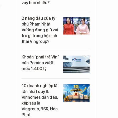
vay bao nhiêu?
4
2 nàng dâu của tỷ
phú Phạm Nhật
Vượng đang giữ vai
trò gì trong hệ sinh
thái Vingroup?
Khoản “phải trả Vin”
của Pomina vượt
mốc 1.400 tỷ
10 doanh nghiệp lãi
lớn nhất quý II:
Vinhomes dẫn đầu,
xếp sau là
Vingroup, BSR, Hòa
Phát