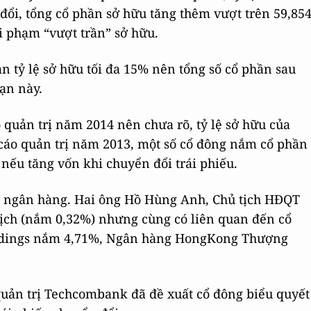
đổi, tổng cổ phần sở hữu tăng thêm vượt trên 59,85
 vi phạm “vượt trần” sở hữu.
ạn tỷ lệ sở hữu tối đa 15% nên tổng số cổ phần sau
ạn này.
quản trị năm 2014 nên chưa rõ, tỷ lệ sở hữu của
o cáo quản trị năm 2013, một số cổ đông nắm cổ phần
 nếu tăng vốn khi chuyển đổi trái phiếu.
n ngân hàng. Hai ông Hồ Hùng Anh, Chủ tịch HĐQT
ịch (nắm 0,32%) nhưng cùng có liên quan đến cổ
ldings nắm 4,71%, Ngân hàng HongKong Thượng
uản trị Techcombank đã đề xuất cổ đông biểu quyết