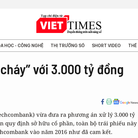
A HỌC - CÔNG NGHỆ
THỊ TRƯỜNG SỐ
SHORT VIDEO
THẾ 
háy” với 3.000 tỷ đồng
chcombank) vừa đưa ra phương án xử lý 3.000 tỷ
ạn quy định sở hữu cổ phần, toàn bộ trái phiếu này
chcombank vào năm 2016 như đã cam kết.