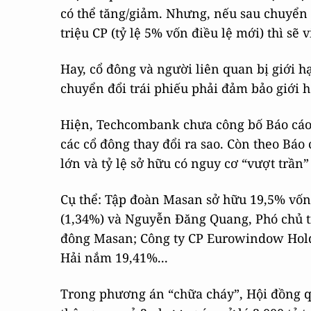
có thể tăng/giảm. Nhưng, nếu sau chuyển 
triệu CP (tỷ lệ 5% vốn điều lệ mới) thì sẽ
Hay, cổ đông và người liên quan bị giới h
chuyển đổi trái phiếu phải đảm bảo giới h
Hiện, Techcombank chưa công bố Báo cáo 
các cổ đông thay đổi ra sao. Còn theo Bá
lớn và tỷ lệ sở hữu có nguy cơ “vượt trần”
Cụ thể: Tập đoàn Masan sở hữu 19,5% vố
(1,34%) và Nguyễn Đăng Quang, Phó chủ t
đông Masan; Công ty CP Eurowindow Ho
Hải nắm 19,41%...
Trong phương án “chữa cháy”, Hội đồng q