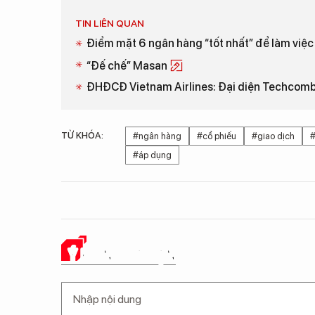
TIN LIÊN QUAN
Điểm mặt 6 ngân hàng “tốt nhất” để làm việc
“Đế chế” Masan
ĐHĐCĐ Vietnam Airlines: Đại diện Techcomb
TỪ KHÓA:
#ngân hàng
#cổ phiếu
#giao dịch
#
#áp dụng
Ý KIẾN CỦA BẠN