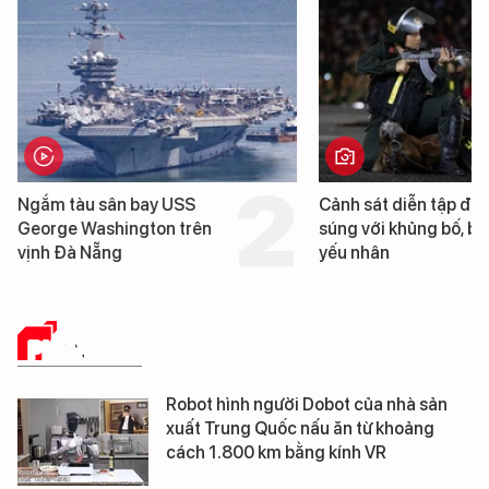
Cảnh sát diễn tập đấu
Cận cảnh chiến hạm 
súng với khủng bố, bảo vệ
tống tàu sân bay USS
yếu nhân
George Washington 
Đà Nẵng
PHÂN TÍCH
Robot hình người Dobot của nhà sản
xuất Trung Quốc nấu ăn từ khoảng
cách 1.800 km bằng kính VR