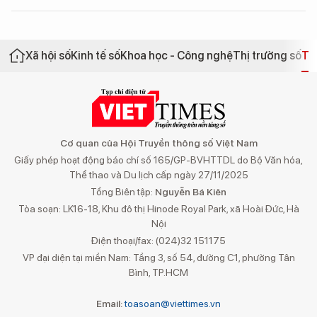
Xã hội số
Kinh tế số
Khoa học - Công nghệ
Thị trường số
Th
Cơ quan của Hội Truyền thông số Việt Nam
Giấy phép hoạt động báo chí số 165/GP-BVHTTDL do Bộ Văn hóa,
Thể thao và Du lịch cấp ngày 27/11/2025
Tổng Biên tập:
Nguyễn Bá Kiên
Tòa soạn: LK16-18, Khu đô thị Hinode Royal Park, xã Hoài Đức, Hà
Nội
Điện thoại/fax: (024)32 151175
VP đại diện tại miền Nam: Tầng 3, số 54, đường C1, phường Tân
Bình, TP.HCM
Email:
toasoan@viettimes.vn