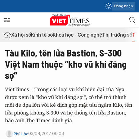
Đăng nhập
Xã hội số
Kinh tế số
Khoa học - Công nghệ
Thị trường số
Th
Tàu Kilo, tên lửa Bastion, S-300
Việt Nam thuộc “kho vũ khí đáng
sợ”
VietTimes -- Trong các loại vũ khí hiện đại của Nga
được xem là "kho vũ khí đáng sợ ", có thể trở thành
mối đe dọa lớn với kẻ địch góp mặt tàu ngầm Kilo, tên
lửa phòng không S-300 và hệ thống tên lửa Bastion,
báo Anh The Times đánh giá.
03/04/2017 00:08
Phú Lộc