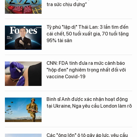
tra sức chịu đựng”
Tỷ phú "lập dị" Thái Lan: 3 lần tìm đến
cái chết, 50 tuổi xuất gia, 70 tuổi tặng
95% tài sản
CNN: FDA tính đưa ra mức cảnh báo
"hộp đen" nghiêm trọng nhất đối với
vaccine Covid-19
Binh sĩ Anh được xác nhận hoạt động
tại Ukraine, Nga yêu cầu London làm rõ
Các "ông lớn" ô tô gây áp lực, yêu cầu