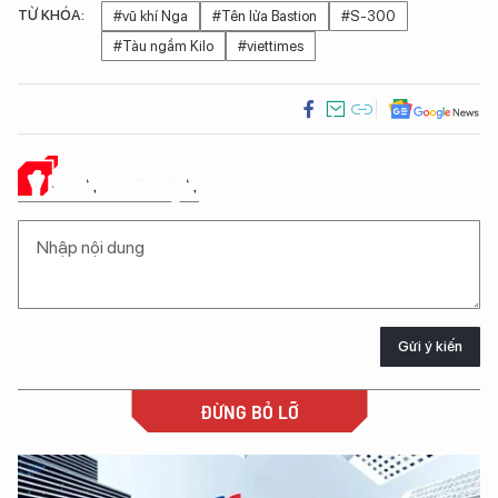
TỪ KHÓA:
#vũ khí Nga
#Tên lửa Bastion
#S-300
#Tàu ngầm Kilo
#viettimes
Ý KIẾN CỦA BẠN
Gửi ý kiến
ĐỪNG BỎ LỠ