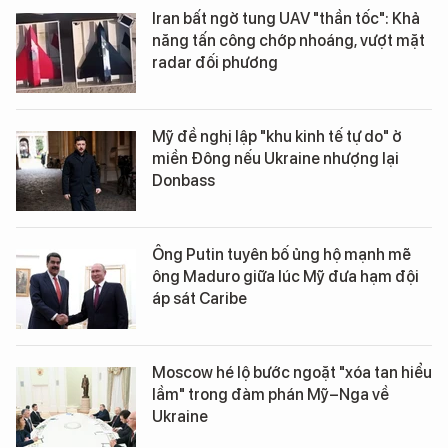
Iran bất ngờ tung UAV "thần tốc": Khả
năng tấn công chớp nhoáng, vượt mặt
radar đối phương
Mỹ đề nghị lập "khu kinh tế tự do" ở
miền Đông nếu Ukraine nhượng lại
Donbass
Ông Putin tuyên bố ủng hộ mạnh mẽ
ông Maduro giữa lúc Mỹ đưa hạm đội
áp sát Caribe
Moscow hé lộ bước ngoặt "xóa tan hiểu
lầm" trong đàm phán Mỹ–Nga về
Ukraine