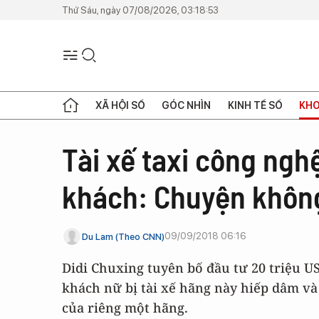
Thứ Sáu, ngày 07/08/2026, 03:18:53
XÃ HỘI SỐ
GÓC NHÌN
KINH TẾ SỐ
KHO
Tài xế taxi công ngh
khách: Chuyện không
09/09/2018 06:16
Du Lam (Theo CNN)
Didi Chuxing tuyên bố đầu tư 20 triệu U
khách nữ bị tài xế hãng này hiếp dâm và
của riêng một hãng.