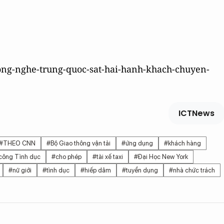
-cong-nghe-trung-quoc-sat-hai-hanh-khach-chuyen-
ICTNews
#THEO CNN
#Bộ Giao thông vận tải
#ứng dụng
#khách hàng
công Tình dục
#cho phép
#tài xế taxi
#Đại Học New York
#nữ giới
#tình dục
#hiếp dâm
#tuyển dụng
#nhà chức trách