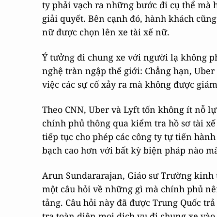
ty phải vạch ra những bước đi cụ thể mà 
giải quyết. Bên cạnh đó, hành khách cũn
nữ được chọn lên xe tài xế nữ.
Ý tưởng đi chung xe với người lạ không ph
nghệ tràn ngập thế giới: Chẳng hạn, Uber 
việc các sự cố xảy ra mà không được giám
Theo CNN, Uber và Lyft tốn không ít nỗ l
chính phủ thông qua kiểm tra hồ sơ tài x
tiếp tục cho phép các công ty tự tiến hàn
bạch cao hơn với bất kỳ biện pháp nào m
Arun Sundararajan, Giáo sư Trường kinh t
một câu hỏi về những gì mà chính phủ nê
tảng. Câu hỏi này đã được Trung Quốc trả l
tra toàn diện mọi dịch vụ đi chung xe vào