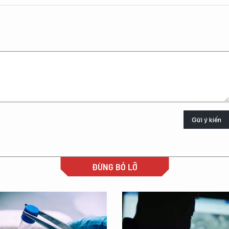
Gửi ý kiến
ĐỪNG BỎ LỠ