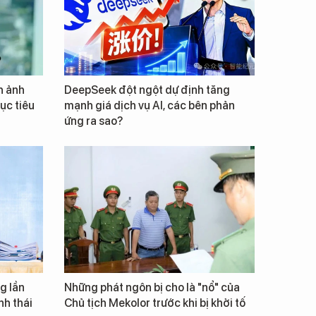
h ảnh
DeepSeek đột ngột dự định tăng
ục tiêu
mạnh giá dịch vụ AI, các bên phản
ứng ra sao?
g lần
Những phát ngôn bị cho là "nổ" của
inh thái
Chủ tịch Mekolor trước khi bị khởi tố