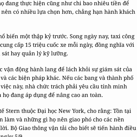
họ đang thực hiện cũng như chi bao nhiêu tiền để
g nên có nhiều lựa chọn hơn, chẳng hạn hành khách
ổ biến một thập kỷ trước. Song ngày nay, taxi công
cung cấp 15 triệu cuốc xe mỗi ngày, đồng nghĩa với
 sát hay quản lý kỹ lưỡng.
ực vận động hành lang để lách khỏi sự giám sát của
ế và các biện pháp khác. Nếu các bang và thành phố
h việc này, nhà chức trách phải yêu cầu tính minh
à họ đang áp dụng để nâng cao an toàn.
ế Stern thuộc Đại học New York, cho rằng: Tồn tại
n làm và những gì họ nên giao phó cho các nền
ời. Bộ Giao thông vận tải cho biết sẽ tiến hành điều
 ngày 5/9.