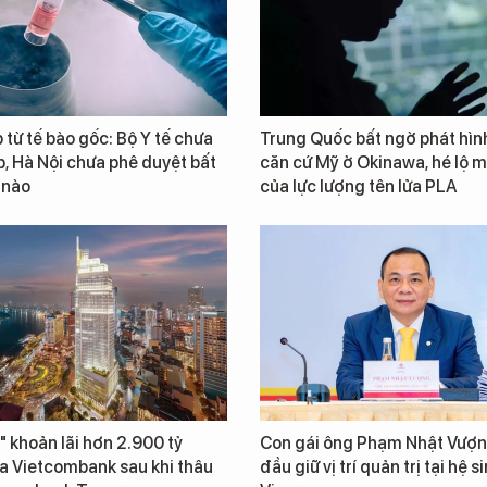
từ tế bào gốc: Bộ Y tế chưa
Trung Quốc bất ngờ phát hìn
, Hà Nội chưa phê duyệt bất
căn cứ Mỹ ở Okinawa, hé lộ m
 nào
của lực lượng tên lửa PLA
" khoản lãi hơn 2.900 tỷ
Con gái ông Phạm Nhật Vượn
a Vietcombank sau khi thâu
đầu giữ vị trí quản trị tại hệ s