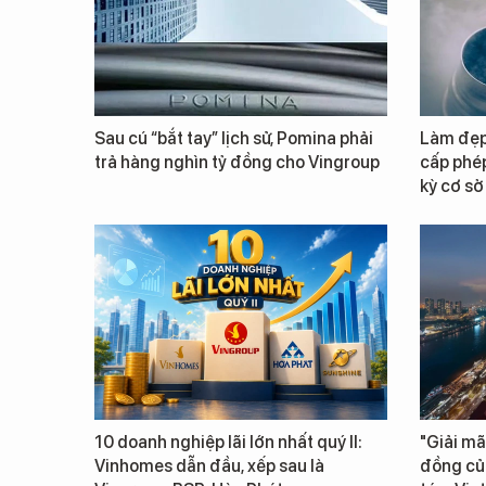
Sau cú “bắt tay” lịch sử, Pomina phải
Làm đẹp 
trả hàng nghìn tỷ đồng cho Vingroup
cấp phép
kỳ cơ sở
10 doanh nghiệp lãi lớn nhất quý II:
"Giải mã
Vinhomes dẫn đầu, xếp sau là
đồng củ