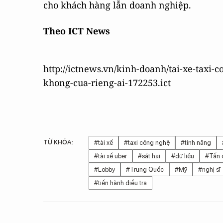
cho khách hàng lẫn doanh nghiệp.
Theo ICT News
http://ictnews.vn/kinh-doanh/tai-xe-taxi
khong-cua-rieng-ai-172253.ict
TỪ KHÓA:
#tài xế
#taxi công nghệ
#tính năng
#tài xế uber
#sát hại
#dữ liệu
#Tấn 
#Lobby
#Trung Quốc
#Mỹ
#nghị sĩ
#tiến hành điều tra