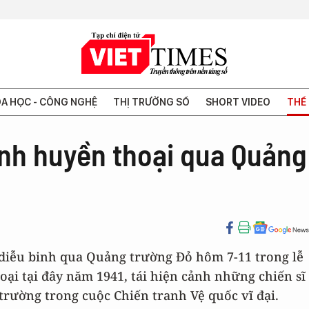
A HỌC - CÔNG NGHỆ
THỊ TRƯỜNG SỐ
SHORT VIDEO
THẾ 
inh huyền thoại qua Quảng
 diễu binh qua Quảng trường Đỏ hôm 7-11 trong lễ
ại tại đây năm 1941, tái hiện cảnh những chiến sĩ
rường trong cuộc Chiến tranh Vệ quốc vĩ đại.