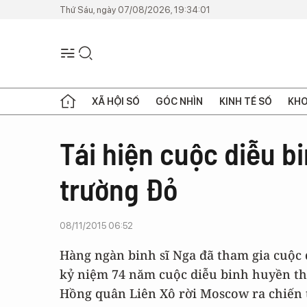
Thứ Sáu, ngày 07/08/2026, 19:34:01
XÃ HỘI SỐ
GÓC NHÌN
KINH TẾ SỐ
KHO
Tái hiện cuộc diễu b
trường Đỏ
08/11/2015 06:52
Hàng ngàn binh sĩ Nga đã tham gia cuộc
kỷ niệm 74 năm cuộc diễu binh huyền tho
Hồng quân Liên Xô rời Moscow ra chiến t