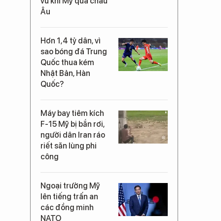
vũ khí Mỹ qua châu
Âu
Hơn 1,4 tỷ dân, vì
sao bóng đá Trung
Quốc thua kém
Nhật Bản, Hàn
Quốc?
Máy bay tiêm kích
F-15 Mỹ bị bắn rơi,
người dân Iran ráo
riết săn lùng phi
công
Ngoại trưởng Mỹ
lên tiếng trấn an
các đồng minh
NATO