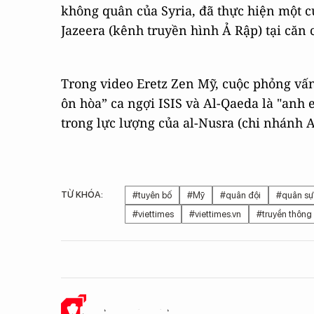
không quân của Syria, đã thực hiện một c
Jazeera (kênh truyền hình Ả Rập) tại căn 
Trong video Eretz Zen Mỹ, cuộc phỏng vấn
ôn hòa” ca ngợi ISIS và Al-Qaeda là "anh 
trong lực lượng của al-Nusra (chi nhánh A
TỪ KHÓA:
#tuyên bố
#Mỹ
#quân đội
#quân sự
#viettimes
#viettimes.vn
#truyền thông
Ý KIẾN CỦA BẠN