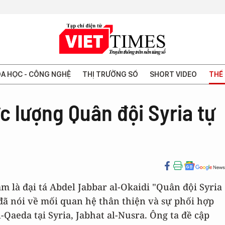
A HỌC - CÔNG NGHỆ
THỊ TRƯỜNG SỐ
SHORT VIDEO
THẾ 
c lượng Quân đội Syria tự
là đại tá Abdel Jabbar al-Okaidi "Quân đội Syria
đã nói về mối quan hệ thân thiện và sự phối hợp
Qaeda tại Syria, Jabhat al-Nusra. Ông ta đề cập