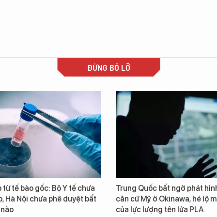
ĐỪNG BỎ LỠ
từ tế bào gốc: Bộ Y tế chưa
Trung Quốc bất ngờ phát hìn
, Hà Nội chưa phê duyệt bất
căn cứ Mỹ ở Okinawa, hé lộ m
 nào
của lực lượng tên lửa PLA