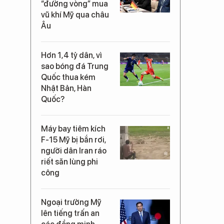
“đường vòng” mua
vũ khí Mỹ qua châu
Âu
Hơn 1,4 tỷ dân, vì
sao bóng đá Trung
Quốc thua kém
Nhật Bản, Hàn
Quốc?
Máy bay tiêm kích
F-15 Mỹ bị bắn rơi,
người dân Iran ráo
riết săn lùng phi
công
Ngoại trưởng Mỹ
lên tiếng trấn an