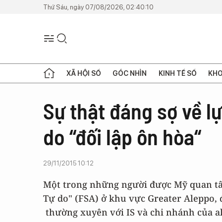
Thứ Sáu, ngày 07/08/2026, 02:40:10
XÃ HỘI SỐ
GÓC NHÌN
KINH TẾ SỐ
KHO
Sự thật đáng sợ về lự
do “đối lập ôn hòa“
29/11/2015 10:12
Một trong những người được Mỹ quan tâm 
Tự do" (FSA) ở khu vực Greater Aleppo, 
thường xuyên với IS và chi nhánh của al-