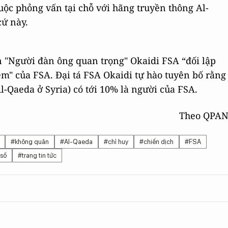
uộc phỏng vấn tại chỗ với hãng truyền thông Al-
cứ này.
 "Người đàn ông quan trọng" Okaidi FSA “đối lập
em" của FSA. Đại tá FSA Okaidi tự hào tuyên bố rằng
l-Qaeda ở Syria) có tới 10% là người của FSA.
Theo QPA
#không quân
#Al-Qaeda
#chỉ huy
#chiến dịch
#FSA
 số
#trang tin tức