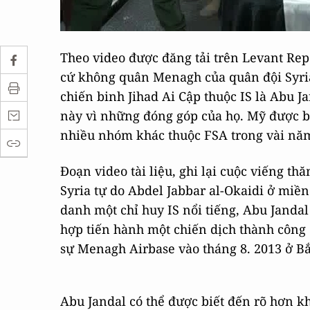
Theo video được đăng tải trên Levant Re
cứ không quân Menagh của quân đội Syria
chiến binh Jihad Ai Cập thuộc IS là Abu 
này vì những đóng góp của họ. Mỹ được bi
nhiều nhóm khác thuộc FSA trong vài nă
Đoạn video tài liệu, ghi lại cuộc viếng th
Syria tự do Abdel Jabbar al-Okaidi ở miền 
danh một chỉ huy IS nổi tiếng, Abu Jandal
hợp tiến hành một chiến dịch thành công 
sự Menagh Airbase vào tháng 8. 2013 ở Bắ
Abu Jandal có thể được biết đến rõ hơn k