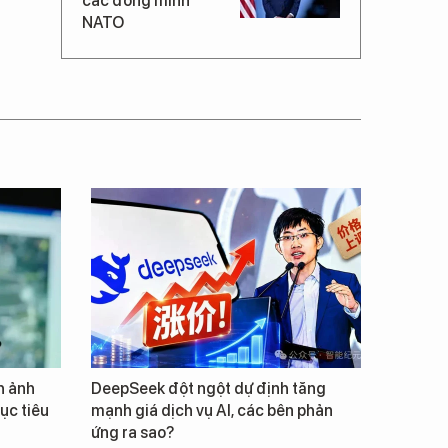
các đồng minh
NATO
h ảnh
DeepSeek đột ngột dự định tăng
ục tiêu
mạnh giá dịch vụ AI, các bên phản
ứng ra sao?