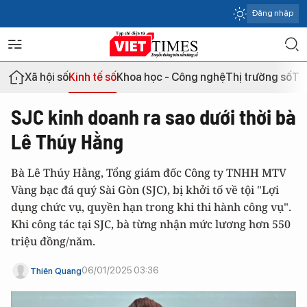
Đăng nhập
Xã hội số
Kinh tế số
Khoa học - Công nghệ
Thị trường số
Th
SJC kinh doanh ra sao dưới thời bà
Lê Thúy Hằng
Bà Lê Thúy Hằng, Tổng giám đốc Công ty TNHH MTV
Vàng bạc đá quý Sài Gòn (SJC), bị khởi tố về tội "Lợi
dụng chức vụ, quyền hạn trong khi thi hành công vụ".
Khi công tác tại SJC, bà từng nhận mức lương hơn 550
triệu đồng/năm.
06/01/2025 03:36
Thiên Quang