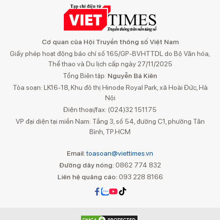
Cơ quan của Hội Truyền thông số Việt Nam
Giấy phép hoạt động báo chí số 165/GP-BVHTTDL do Bộ Văn hóa,
Thể thao và Du lịch cấp ngày 27/11/2025
Tổng Biên tập:
Nguyễn Bá Kiên
Tòa soạn: LK16-18, Khu đô thị Hinode Royal Park, xã Hoài Đức, Hà
Nội
Điện thoại/fax: (024)32 151175
VP đại diện tại miền Nam: Tầng 3, số 54, đường C1, phường Tân
Bình, TP.HCM
Email:
toasoan@viettimes.vn
Đường dây nóng:
0862 774 832
Liên hệ quảng cáo:
093 228 8166