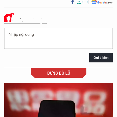
Ý KIẾN CỦA BẠN
Gửi ý kiến
ĐỪNG BỎ LỠ