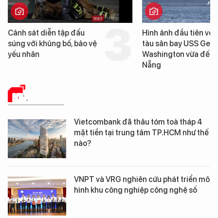
Cảnh sát diễn tập đấu
Hình ảnh đầu tiên về 
súng với khủng bố, bảo vệ
tàu sân bay USS Geo
yếu nhân
Washington vừa đến 
Nẵng
KINH TẾ SỐ
Vietcombank đã thâu tóm toà tháp 4
mặt tiền tại trung tâm TP.HCM như thế
nào?
VNPT và VRG nghiên cứu phát triển mô
hình khu công nghiệp công nghệ số