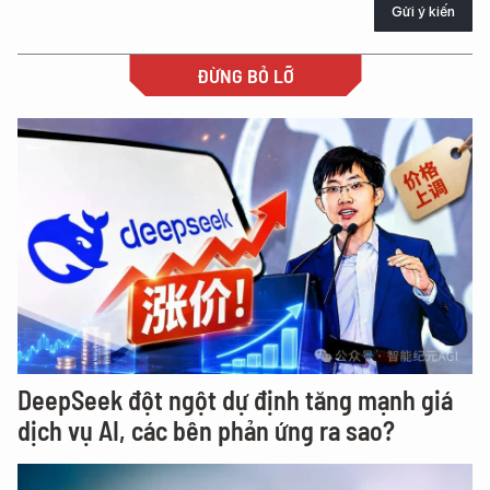
Gửi ý kiến
ĐỪNG BỎ LỠ
DeepSeek đột ngột dự định tăng mạnh giá
dịch vụ AI, các bên phản ứng ra sao?