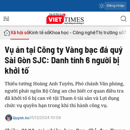
Đăng nhập
Xã hội số
Kinh tế số
Khoa học - Công nghệ
Thị trường số
Th
Vụ án tại Công ty Vàng bạc đá quý
Sài Gòn SJC: Danh tính 6 người bị
khởi tố
Thiếu tướng Hoàng Anh Tuyên, Phó chánh Văn phòng,
người phát ngôn Bộ Công an cho biết cơ quan điều tra
đã khởi tố 6 bị can về tội Tham ô tài sản và Lợi dụng
chức vụ quyền hạn trong khi thi hành công vụ.
31/12/2024 10:09
Quỳnh An