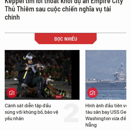
Keppel tìm lối thoát khỏi dự án Empire City
Thủ Thiêm sau cuộc chiến nghĩa vụ tài
chính
ĐỌC NHIỀU
Cảnh sát diễn tập đấu
Hình ảnh đầu tiên về 
súng với khủng bố, bảo vệ
tàu sân bay USS Geo
yếu nhân
Washington vừa đến 
Nẵng