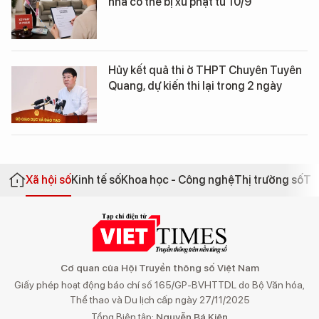
nhà có thể bị xử phạt từ 10/9
Hủy kết quả thi ở THPT Chuyên Tuyên
Quang, dự kiến thi lại trong 2 ngày
Xã hội số
Kinh tế số
Khoa học - Công nghệ
Thị trường số
Th
Cơ quan của Hội Truyền thông số Việt Nam
Giấy phép hoạt động báo chí số 165/GP-BVHTTDL do Bộ Văn hóa,
Thể thao và Du lịch cấp ngày 27/11/2025
Tổng Biên tập:
Nguyễn Bá Kiên