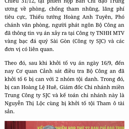
Chiều 31/12, tại phiên họp Ban Chỉ đạo Trung
ương về phòng, chống tham nhũng, lãng phí
tiêu cực, Thiếu tướng Hoàng Anh Tuyên, Phó
chánh văn phòng, người phát ngôn Bộ Công an
đã thông tin vụ án xảy ra tại Công ty TNHH MTV
vàng bạc đá quý Sài Gòn (Công ty SJC) và các
đơn vị có liên quan.
Theo đó, sau khi khởi tố vụ án ngày 16/9, đến
nay Cơ quan Cảnh sát điều tra Bộ Công an đã
khởi tố 6 bị can với 2 nhóm tội danh. Trong đó,
bị can Hoàng Lệ Huê, Giám đốc Chi nhánh miền
Trung Công ty SJC và kế toán chi nhánh này là
Nguyễn Thị Lộc cùng bị khởi tố tội Tham ô tài
sản.