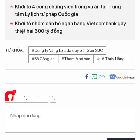
Khởi tố 4 công chứng viên trong vụ án tại Trung
tâm Lý lịch tư pháp Quốc gia
Khởi tố nhóm cán bộ ngân hàng Vietcombank gây
thiệt hại 600 tỷ đồng
TỪ KHÓA:
#Công ty Vàng bạc đá quý Sài Gòn SJC
#Bộ Công an
#Tham ô tài sản
#Lê Thúy Hằng
Ý KIẾN CỦA BẠN