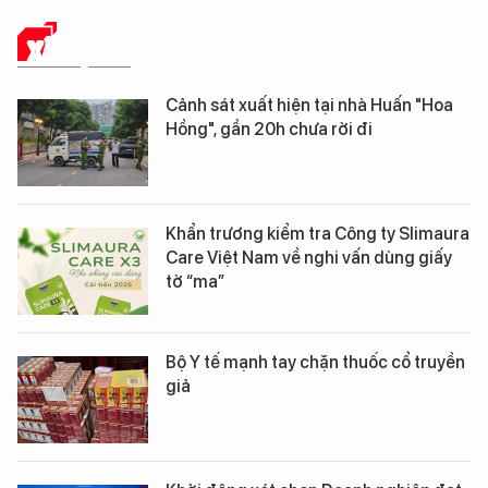
XÃ HỘI SỐ
Cảnh sát xuất hiện tại nhà Huấn "Hoa
Hồng", gần 20h chưa rời đi
Khẩn trương kiểm tra Công ty Slimaura
Care Việt Nam về nghi vấn dùng giấy
tờ “ma”
Bộ Y tế mạnh tay chặn thuốc cổ truyền
giả