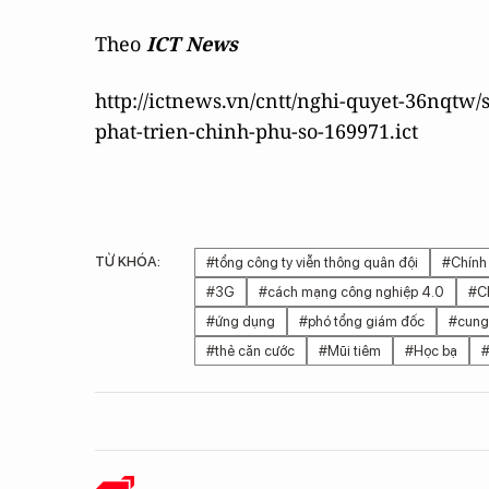
Theo
ICT News
http://ictnews.vn/cntt/nghi-quyet-36nqtw/
phat-trien-chinh-phu-so-169971.ict
TỪ KHÓA:
#tổng công ty viễn thông quân đội
#Chính
#3G
#cách mạng công nghiệp 4.0
#C
#ứng dụng
#phó tổng giám đốc
#cung
#thẻ căn cước
#Mũi tiêm
#Học bạ
#