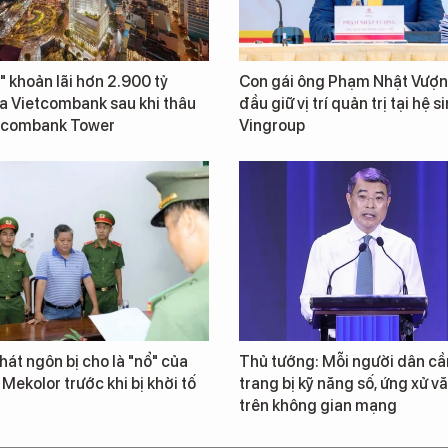
" khoản lãi hơn 2.900 tỷ
Con gái ông Phạm Nhật Vượn
a Vietcombank sau khi thâu
đầu giữ vị trí quản trị tại hệ s
tcombank Tower
Vingroup
át ngôn bị cho là "nổ" của
Thủ tướng: Mỗi người dân cầ
 Mekolor trước khi bị khởi tố
trang bị kỹ năng số, ứng xử v
trên không gian mạng