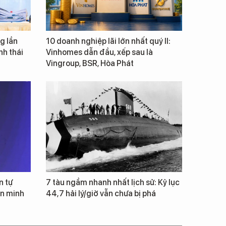
g lần
10 doanh nghiệp lãi lớn nhất quý II:
inh thái
Vinhomes dẫn đầu, xếp sau là
Vingroup, BSR, Hòa Phát
n tự
7 tàu ngầm nhanh nhất lịch sử: Kỷ lục
ăn minh
44,7 hải lý/giờ vẫn chưa bị phá