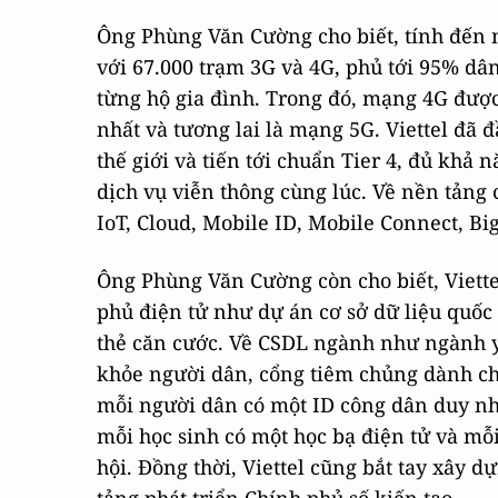
Ông Phùng Văn Cường cho biết, tính đến n
với 67.000 trạm 3G và 4G, phủ tới 95% dân
từng hộ gia đình. Trong đó, mạng 4G được
nhất và tương lai là mạng 5G. Viettel đã 
thế giới và tiến tới chuẩn Tier 4, đủ khả
dịch vụ viễn thông cùng lúc. Về nền tảng
IoT, Cloud, Mobile ID, Mobile Connect, Bi
Ông Phùng Văn Cường còn cho biết, Viett
phủ điện tử như dự án cơ sở dữ liệu quốc
thẻ căn cước. Về CSDL ngành như ngành y 
khỏe người dân, cổng tiêm chủng dành cho
mỗi người dân có một ID công dân duy nh
mỗi học sinh có một học bạ điện tử và mỗ
hội. Đồng thời, Viettel cũng bắt tay xây d