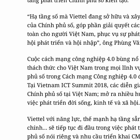
tảng phát triển Chính phủ số kiến tạo.
“Hạ tầng số mà Viettel đang sở hữu và xâ
của Chính phủ số, góp phần giải quyết cá
toàn cho người Việt Nam, phục vụ sự phát 
hội phát triển và hội nhập”, ông Phùng V
Cuộc cách mạng công nghiệp 4.0 bùng nổ 
thách thức cho Việt Nam trong mọi lĩnh vực
phủ số trong Cách mạng Công nghiệp 4.0 đò
Tại Vietnam ICT Summit 2018, các diễn gi
Chính phủ số tại Việt Nam; mở ra nhiều h
việc phát triển đời sống, kinh tế và xã hội.
Viettel với năng lực, thế mạnh hạ tầng sẵ
chính… sẽ tiếp tục đi đầu trong việc phát
phủ số nói riêng và nhu cầu triển khai C