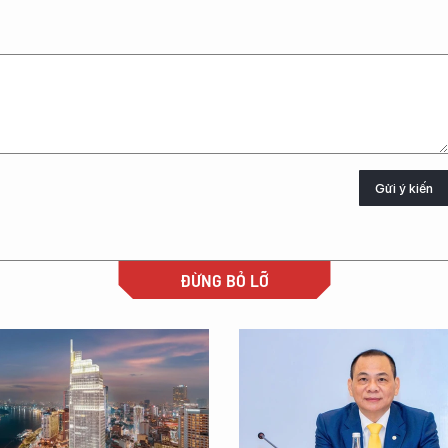
Gửi ý kiến
ĐỪNG BỎ LỠ