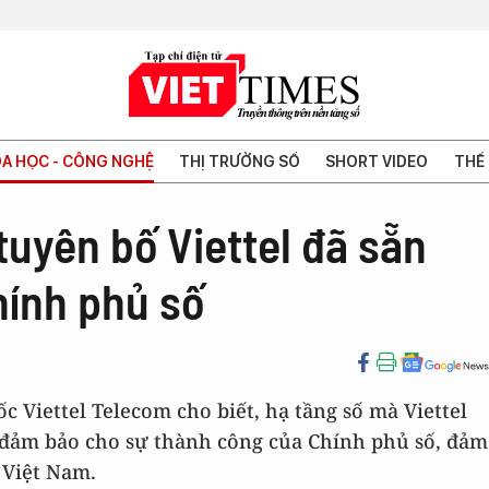
A HỌC - CÔNG NGHỆ
THỊ TRƯỜNG SỐ
SHORT VIDEO
THẾ 
tuyên bố Viettel đã sẵn
hính phủ số
Viettel Telecom cho biết, hạ tầng số mà Viettel
n đảm bảo cho sự thành công của Chính phủ số, đảm
 Việt Nam.