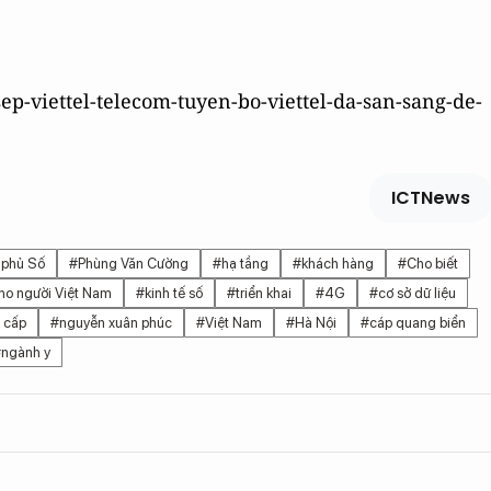
sep-viettel-telecom-tuyen-bo-viettel-da-san-sang-de-
ICTNews
 phủ Số
#Phùng Văn Cường
#hạ tầng
#khách hàng
#Cho biết
ho người Việt Nam
#kinh tế số
#triển khai
#4G
#cơ sở dữ liệu
 cấp
#nguyễn xuân phúc
#Việt Nam
#Hà Nội
#cáp quang biển
ngành y