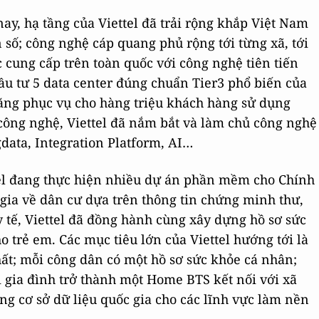
ay, hạ tầng của Viettel đã trải rộng khắp Việt Nam
 số; công nghệ cáp quang phủ rộng tới từng xã, tới
 cung cấp trên toàn quốc với công nghệ tiên tiến
đầu tư 5 data center đúng chuẩn Tier3 phổ biến của
 năng phục vụ cho hàng triệu khách hàng sử dụng
 công nghệ, Viettel đã nắm bắt và làm chủ công nghệ
gdata, Integration Platform, AI…
el đang thực hiện nhiều dự án phần mềm cho Chính
 gia về dân cư dựa trên thông tin chứng minh thư,
tế, Viettel đã đồng hành cùng xây dựng hồ sơ sức
 trẻ em. Các mục tiêu lớn của Viettel hướng tới là
ất; mỗi công dân có một hồ sơ sức khỏe cá nhân;
i gia đình trở thành một Home BTS kết nối với xã
ựng cơ sở dữ liệu quốc gia cho các lĩnh vực làm nền