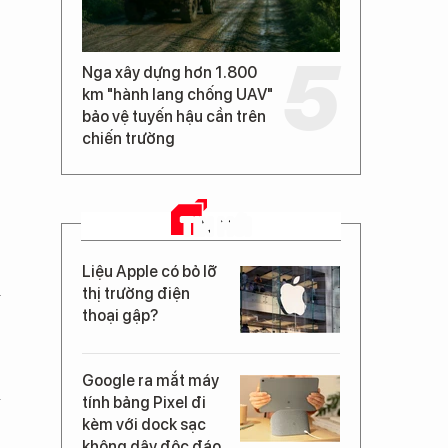
Nga xây dựng hơn 1.800
km "hành lang chống UAV"
bảo vệ tuyến hậu cần trên
chiến trường
TIN MỚI
Liệu Apple có bỏ lỡ
m
thị trường điện
thoại gập?
Google ra mắt máy
à
tính bảng Pixel đi
ề
kèm với dock sạc
không dây độc đáo