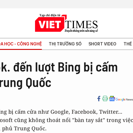
A HỌC - CÔNG NGHỆ
THỊ TRƯỜNG SỐ
SHORT VIDEO
THẾ 
. đến lượt Bing bị cấm
Trung Quốc
ếng bị cấm cửa như Google, Facebook, Twitter...
soft cũng không thoát nổi "bàn tay sắt" trong việ
h phủ Trung Quốc.