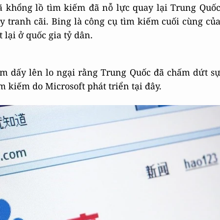
ã khổng lồ tìm kiếm đã nỗ lực quay lại Trung Quố
 tranh cãi. Bing là công cụ tìm kiếm cuối cùng củ
lại ở quốc gia tỷ dân.
àm dấy lên lo ngại rằng Trung Quốc đã chấm dứt s
ìm kiếm do Microsoft phát triển tại đây.