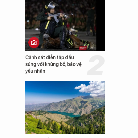
o
ể
Cảnh sát diễn tập đấu
g
súng với khủng bố, bảo vệ
n
yếu nhân
:
n
o
,