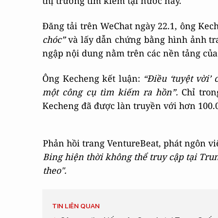
thị trường tìm kiếm tại nước này.
Đăng tải trên WeChat ngày 22.1, ông Ke
chóc”
và lấy dẫn chứng bằng hình ảnh tra
ngập nội dung nằm trên các nền tảng của 
Ông Kecheng kết luận:
“Điều ‘tuyệt vời’
một công cụ tìm kiếm ra hồn”.
Chỉ tron
Kecheng đã được làn truyền với hơn 100.
Phản hồi trang VentureBeat, phát ngôn vi
Bing hiện thời không thể truy cập tại Tru
theo".
TIN LIÊN QUAN