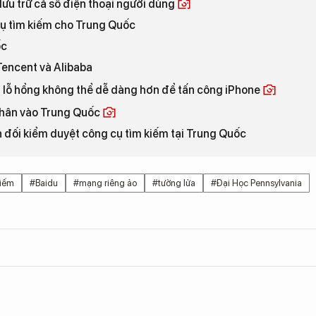
ưu trữ cả số điện thoại người dùng
cụ tìm kiếm cho Trung Quốc
ốc
Tencent và Alibaba
a lỗ hổng không thể dễ dàng hơn để tấn công iPhone
 chân vào Trung Quốc
n đối kiểm duyệt công cụ tìm kiếm tại Trung Quốc
kiếm
#Baidu
#mạng riêng ảo
#tường lửa
#Đại Học Pennsylvania