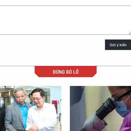
Gửi ý kiến
ĐỪNG BỎ LỠ