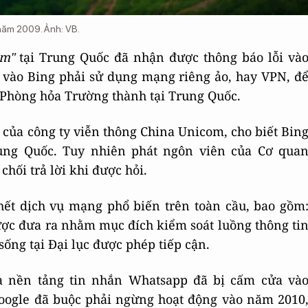
năm 2009. Ảnh: VB.
om"
tại Trung Quốc đã nhận được thông báo lỗi và
vào Bing phải sử dụng mạng riêng ảo, hay VPN, đ
 Phòng hỏa Trường thành tại Trung Quốc.
 của công ty viễn thông China Unicom, cho biết Bin
rung Quốc. Tuy nhiên phát ngôn viên của Cơ qua
hối trả lời khi được hỏi.
hết dịch vụ mạng phổ biến trên toàn cầu, bao gồm
ược đưa ra nhằm mục đích kiểm soát luồng thông ti
ống tại Đại lục được phép tiếp cận.
à nền tảng tin nhắn Whatsapp đã bị cấm cửa và
oogle đã buộc phải ngừng hoạt động vào năm 2010