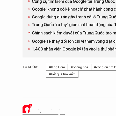
Công cụ tìm kiếm của Google tại Trung Quốc l
Google 'không có kế hoạch' phát hành công 
Google dừng dự án gây tranh cãi ở Trung Qu
Trung Quốc “ra tay” giám sát hoạt động của 
Chính sách kiểm duyệt của Trung Quốc tạo r
Google sẽ thay đổi tôn chỉ vì tham vọng đặt
1.400 nhân viên Google ký tên vào lá thư phả
TỪ KHÓA:
#Bing.Com
#phòng hỏa
#công cụ tìm 
#Kết quả tìm kiếm
Ý KIẾN CỦA BẠN