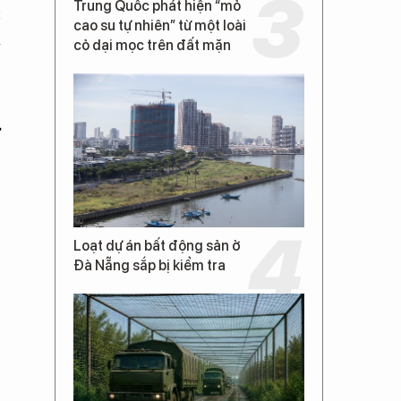
Trung Quốc phát hiện “mỏ
c
cao su tự nhiên” từ một loài
a
cỏ dại mọc trên đất mặn
ự
Loạt dự án bất động sản ở
Đà Nẵng sắp bị kiểm tra