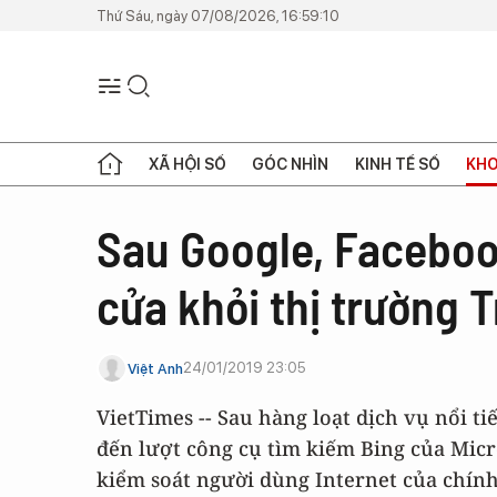
Thứ Sáu, ngày 07/08/2026, 16:59:10
XÃ HỘI SỐ
GÓC NHÌN
KINH TẾ SỐ
KHO
Sau Google, Facebook
cửa khỏi thị trường 
24/01/2019 23:05
Việt Anh
VietTimes -- Sau hàng loạt dịch vụ nổi ti
đến lượt công cụ tìm kiếm Bing của Micro
kiểm soát người dùng Internet của chín