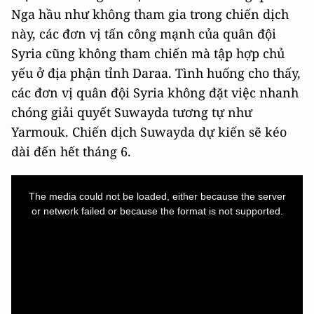
Nga hầu như không tham gia trong chiến dịch
này, các đơn vị tấn công mạnh của quân đội
Syria cũng không tham chiến mà tập hợp chủ
yếu ở địa phận tỉnh Daraa. Tình huống cho thấy,
các đơn vị quân đội Syria không đặt việc nhanh
chóng giải quyết Suwayda tương tự như
Yarmouk. Chiến dịch Suwayda dự kiến sẽ kéo
dài đến hết tháng 6.
This
is
a
The media could not be loaded, either because the server
modal
window.
or network failed or because the format is not supported.