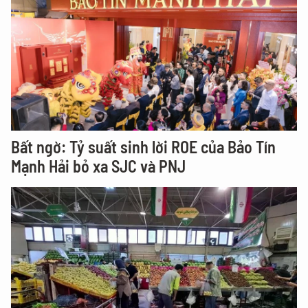
Bất ngờ: Tỷ suất sinh lời ROE của Bảo Tín
Mạnh Hải bỏ xa SJC và PNJ