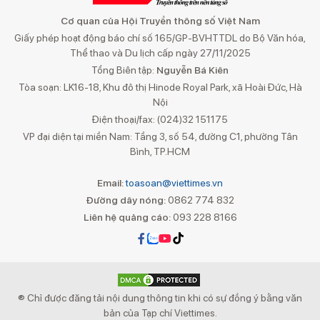
Cơ quan của Hội Truyền thông số Việt Nam
Giấy phép hoạt động báo chí số 165/GP-BVHTTDL do Bộ Văn hóa,
Thể thao và Du lịch cấp ngày 27/11/2025
Tổng Biên tập:
Nguyễn Bá Kiên
Tòa soạn: LK16-18, Khu đô thị Hinode Royal Park, xã Hoài Đức, Hà
Nội
Điện thoại/fax: (024)32 151175
VP đại diện tại miền Nam: Tầng 3, số 54, đường C1, phường Tân
Bình, TP.HCM
Email:
toasoan@viettimes.vn
Đường dây nóng:
0862 774 832
Liên hệ quảng cáo:
093 228 8166
® Chỉ được đăng tải nội dung thông tin khi có sự đồng ý bằng văn
bản của Tạp chí Viettimes.