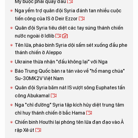
Mỹ buộc phải quay đầu
Nga yểm trợ quân đội Syria đánh tan nhiều cuộc
tiến công của IS ở Deir Ezzor
Quân đội Syria tiêu diệt các tay súng thánh chiến
nước ngoài ở Idlib
Tên lửa, pháo binh Syria dội sấm sét xuống đầu phe
thánh chiến ở Aleppo
Ukraine thừa nhận "đấu không lại" với Nga
Báo Trung Quốc bàn ra tán vào về "hổ mang chúa"
Su-30MK2V Việt Nam
Quân đội Syria băm nát IS vượt sông Euphates tấn
công Abukamal
Nga "chỉ đường" Syria tập kích hủy diệt trung tâm
chỉ huy thánh chiến ở bắc Hama
Chiến binh Houthi lại phóng tên lửa đạn đạo vào Ả
rập Xê út