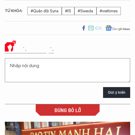
TỪ KHÓA:
#Quân đội Syria
#IS
#Sweida
#viettimes
Ý KIẾN CỦA BẠN
Gửi ý kiến
ĐỪNG BỎ LỠ