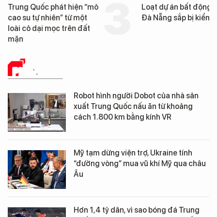
Loạt dự án bất động sản ở
Nga xây dựng hơn
Đà Nẵng sắp bị kiểm tra
km "hành lang ch
UAV" bảo vệ tuyế
cần trên chiến tr
PHÂN TÍCH
Robot hình người Dobot của nhà sản
xuất Trung Quốc nấu ăn từ khoảng
cách 1.800 km bằng kính VR
Mỹ tạm dừng viện trợ, Ukraine tính
“đường vòng” mua vũ khí Mỹ qua châu
Âu
Hơn 1,4 tỷ dân, vì sao bóng đá Trung