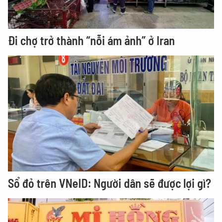
Đi chợ trở thành “nỗi ám ảnh” ở Iran
Sổ đỏ trên VNeID: Người dân sẽ được lợi gì?