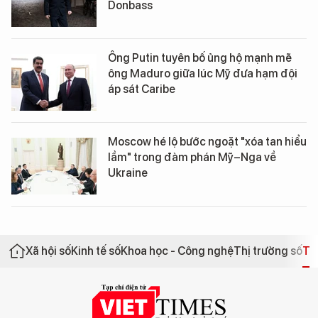
Donbass
Ông Putin tuyên bố ủng hộ mạnh mẽ
ông Maduro giữa lúc Mỹ đưa hạm đội
áp sát Caribe
Moscow hé lộ bước ngoặt "xóa tan hiểu
lầm" trong đàm phán Mỹ–Nga về
Ukraine
Xã hội số
Kinh tế số
Khoa học - Công nghệ
Thị trường số
Th