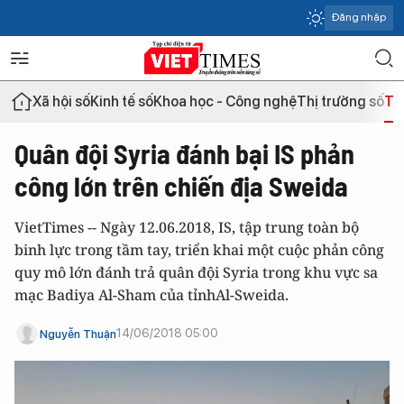
Đăng nhập
Xã hội số
Kinh tế số
Khoa học - Công nghệ
Thị trường số
Th
Quân đội Syria đánh bại IS phản
công lớn trên chiến địa Sweida
VietTimes -- Ngày 12.06.2018, IS, tập trung toàn bộ
binh lực trong tầm tay, triển khai một cuộc phản công
quy mô lớn đánh trả quân đội Syria trong khu vực sa
mạc Badiya Al-Sham của tỉnhAl-Sweida.
14/06/2018 05:00
Nguyễn Thuận