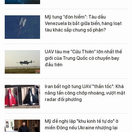
Mỹ tung “đòn hiểm”: Tàu dầu
Venezuela bị bắt giữa biển, hàng loạt
tàu khác sắp chung số phận?
UAV tàu mẹ “Cửu Thiên” lớn nhất thế
giới của Trung Quốc có chuyến bay
đầu tiên
Iran bất ngờ tung UAV "thần tốc": Khả
năng tấn công chớp nhoáng, vượt mặt
radar đối phương
Mỹ đề nghị lập "khu kinh tế tự do" ở
miền Đông nếu Ukraine nhượng lại