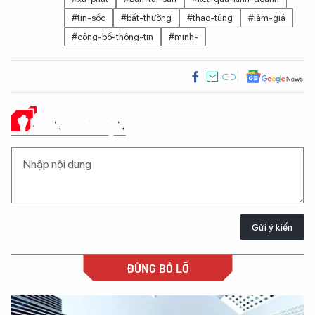
#tin-sốc
#bất-thường
#thao-túng
#làm-giá
#công-bố-thông-tin
#minh-
Ý KIẾN CỦA BẠN
Gửi ý kiến
ĐỪNG BỎ LỠ