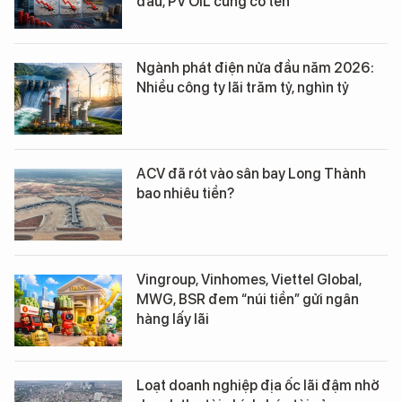
đầu, PV OIL cũng có tên
Ngành phát điện nửa đầu năm 2026:
Nhiều công ty lãi trăm tỷ, nghìn tỷ
ACV đã rót vào sân bay Long Thành
bao nhiêu tiền?
Vingroup, Vinhomes, Viettel Global,
MWG, BSR đem “núi tiền” gửi ngân
hàng lấy lãi
Loạt doanh nghiệp địa ốc lãi đậm nhờ