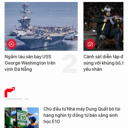
Cảnh sát diễn tập đấu
Cận cảnh chiến hạm 
súng với khủng bố, bảo vệ
tống tàu sân bay USS
yếu nhân
George Washington 
Đà Nẵng
DỮ LIỆU
Chủ đầu tư Nhà máy Dung Quất bỏ túi
hàng nghìn tỷ đồng từ bán xăng sinh
học E10