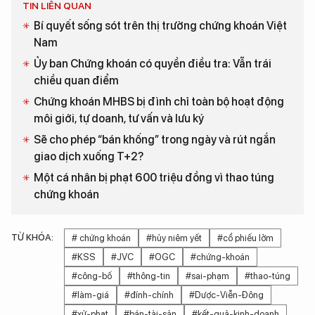
TIN LIÊN QUAN
Bí quyết sống sót trên thị trường chứng khoán Việt
Nam
Ủy ban Chứng khoán có quyền điều tra: Vẫn trái
chiều quan điểm
Chứng khoán MHBS bị đình chỉ toàn bộ hoạt động
môi giới, tự doanh, tư vấn và lưu ký
Sẽ cho phép “bán khống” trong ngày và rút ngắn
giao dịch xuống T+2?
Một cá nhân bị phạt 600 triệu đồng vì thao túng
chứng khoán
TỪ KHÓA:
# chứng khoán
#hủy niêm yết
#cổ phiếu lởm
#KSS
#JVC
#OGC
#chứng-khoán
#công-bố
#thông-tin
#sai-phạm
#thao-túng
#làm-giá
#đính-chính
#Dược-Viễn-Đông
#xử-phạt
#bán-tài-sản
#kết-quả-kinh-doanh