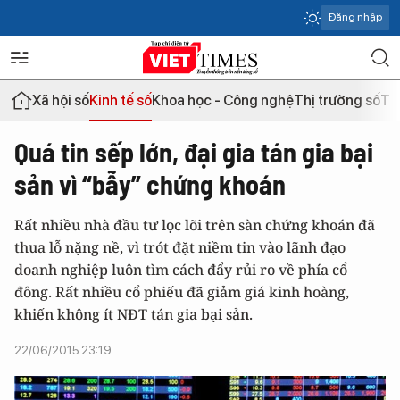
Đăng nhập
Xã hội số
Kinh tế số
Khoa học - Công nghệ
Thị trường số
Th
Quá tin sếp lớn, đại gia tán gia bại
sản vì “bẫy” chứng khoán
Rất nhiều nhà đầu tư lọc lõi trên sàn chứng khoán đã
thua lỗ nặng nề, vì trót đặt niềm tin vào lãnh đạo
doanh nghiệp luôn tìm cách đẩy rủi ro về phía cổ
đông. Rất nhiều cổ phiếu đã giảm giá kinh hoàng,
khiến không ít NĐT tán gia bại sản.
22/06/2015 23:19