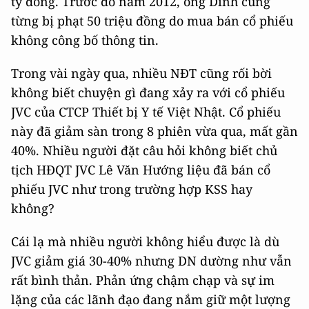
tỷ đồng. Trước đó năm 2012, ông Dĩnh cũng
từng bị phạt 50 triệu đồng do mua bán cổ phiếu
không công bố thông tin.
Trong vài ngày qua, nhiều NĐT cũng rối bời
không biết chuyện gì đang xảy ra với cổ phiếu
JVC của CTCP Thiết bị Y tế Việt Nhật. Cổ phiếu
này đã giảm sàn trong 8 phiên vừa qua, mất gần
40%. Nhiều người đặt câu hỏi không biết chủ
tịch HĐQT JVC Lê Văn Hướng liệu đã bán cổ
phiếu JVC như trong trường hợp KSS hay
không?
Cái lạ mà nhiều người không hiểu được là dù
JVC giảm giá 30-40% nhưng DN dường như vẫn
rất bình thản. Phản ứng chậm chạp và sự im
lặng của các lãnh đạo đang nắm giữ một lượng