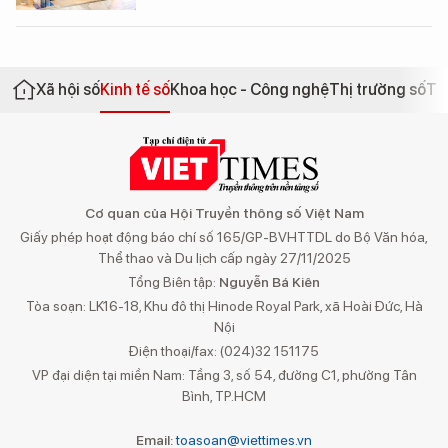
Xã hội số
Kinh tế số
Khoa học - Công nghệ
Thị trường số
Th
Cơ quan của Hội Truyền thông số Việt Nam
Giấy phép hoạt động báo chí số 165/GP-BVHTTDL do Bộ Văn hóa,
Thể thao và Du lịch cấp ngày 27/11/2025
Tổng Biên tập:
Nguyễn Bá Kiên
Tòa soạn: LK16-18, Khu đô thị Hinode Royal Park, xã Hoài Đức, Hà
Nội
Điện thoại/fax: (024)32 151175
VP đại diện tại miền Nam: Tầng 3, số 54, đường C1, phường Tân
Bình, TP.HCM
Email:
toasoan@viettimes.vn