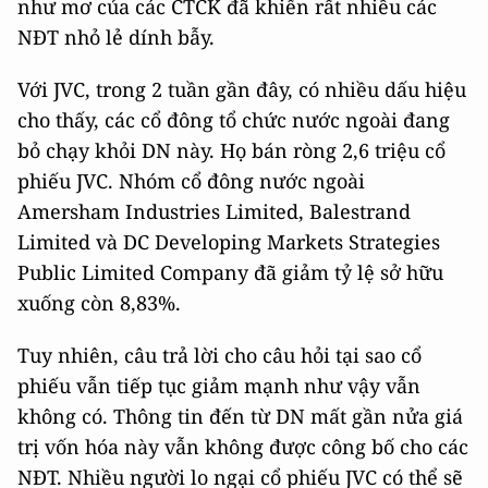
như mơ của các CTCK đã khiến rất nhiều các
NĐT nhỏ lẻ dính bẫy.
Với JVC, trong 2 tuần gần đây, có nhiều dấu hiệu
cho thấy, các cổ đông tổ chức nước ngoài đang
bỏ chạy khỏi DN này. Họ bán ròng 2,6 triệu cổ
phiếu JVC. Nhóm cổ đông nước ngoài
Amersham Industries Limited, Balestrand
Limited và DC Developing Markets Strategies
Public Limited Company đã giảm tỷ lệ sở hữu
xuống còn 8,83%.
Tuy nhiên, câu trả lời cho câu hỏi tại sao cổ
phiếu vẫn tiếp tục giảm mạnh như vậy vẫn
không có. Thông tin đến từ DN mất gần nửa giá
trị vốn hóa này vẫn không được công bố cho các
NĐT. Nhiều người lo ngại cổ phiếu JVC có thể sẽ