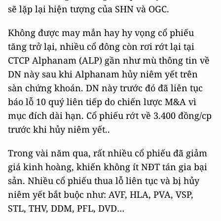
sẽ lặp lại hiện tượng của SHN và OGC.
Không được may mắn hay hy vọng cổ phiếu
tăng trở lại, nhiều cổ đông còn rơi rớt lại tại
CTCP Alphanam (ALP) gần như mù thông tin về
DN này sau khi Alphanam hủy niêm yết trên
sàn chứng khoán. DN này trước đó đã liên tục
báo lỗ 10 quý liên tiếp do chiến lược M&A vì
mục đích dài hạn. Cổ phiếu rớt về 3.400 đồng/cp
trước khi hủy niêm yết..
Trong vài năm qua, rất nhiều cổ phiếu đã giảm
giá kinh hoàng, khiến không ít NĐT tán gia bại
sản. Nhiều cổ phiếu thua lỗ liên tục và bị hủy
niêm yết bắt buộc như: AVF, HLA, PVA, VSP,
STL, THV, DDM, PFL, DVD…