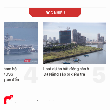
ĐỌC NHIỀU
ến hạm hộ
Loạt dự án bất động sản ở
bay USS
Đà Nẵng sắp bị kiểm tra
ington đến
ĐÁNH GIÁ SẢN PHẨM