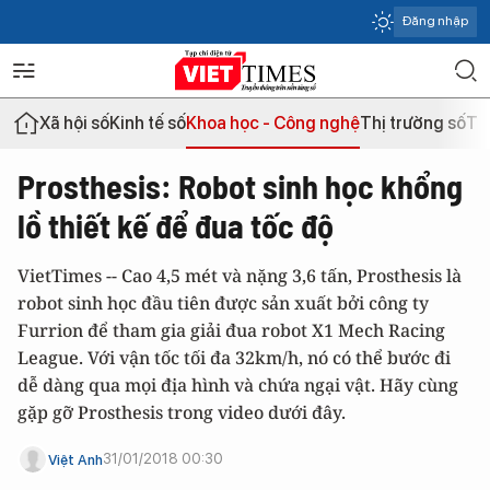
Đăng nhập
Xã hội số
Kinh tế số
Khoa học - Công nghệ
Thị trường số
Th
Prosthesis: Robot sinh học khổng
lồ thiết kế để đua tốc độ
VietTimes -- Cao 4,5 mét và nặng 3,6 tấn, Prosthesis là
robot sinh học đầu tiên được sản xuất bởi công ty
Furrion để tham gia giải đua robot X1 Mech Racing
League. Với vận tốc tối đa 32km/h, nó có thể bước đi
dễ dàng qua mọi địa hình và chứa ngại vật. Hãy cùng
gặp gỡ Prosthesis trong video dưới đây.
31/01/2018 00:30
Việt Anh