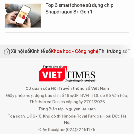
Top 6 smartphone sử dụng chip
Snapdragon 8+ Gen 1
Xã hội số
Kinh tế số
Khoa học - Công nghệ
Thị trường số
Th
Cơ quan của Hội Truyền thông số Việt Nam
Giấy phép hoạt động báo chí số 165/GP-BVHTTDL do Bộ Văn hóa,
Thể thao và Du lịch cấp ngày 27/11/2025
Tổng Biên tập:
Nguyễn Bá Kiên
Tòa soạn: LK16-18, Khu đô thị Hinode Royal Park, xã Hoài Đức, Hà
Nội
Điện thoại/fax: (024)32 151175