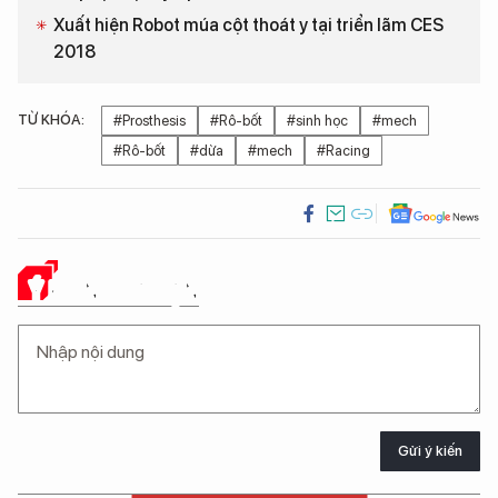
Xuất hiện Robot múa cột thoát y tại triển lãm CES
2018
TỪ KHÓA:
#Prosthesis
#Rô-bốt
#sinh học
#mech
#Rô-bốt
#dừa
#mech
#Racing
Ý KIẾN CỦA BẠN
Gửi ý kiến